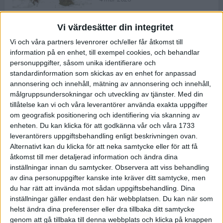
Vi värdesätter din integritet
ASICS NOVABLAST™ 5 – en mjuk
Vi och våra partners levenrorer och/eller får åtkomst till
och studsig mängdträningssko
information på en enhet, till exempel cookies, och behandlar
25 feb 2026
personuppgifter, såsom unika identifierare och
standardinformation som skickas av en enhet for anpassad
annonsering och innehåll, mätning av annonsering och innehåll,
ASICS GEL-KAYANO™ 32 – perfekt
målgruppsundersokningar och utveckling av tjänster.
Med din
för löparen som vill ha stabilitet
tillåtelse kan vi och våra leverantörer använda exakta uppgifter
och dämpning
om geografisk positionering och identifiering via skanning av
24 feb 2026
enheten. Du kan klicka för att godkänna vår och våra 1733
leverantörers uppgiftsbehandling enligt beskrivningen ovan.
Alternativt kan du klicka för att neka samtycke eller för att få
Sarah Lahti överlägsen vid
åtkomst till mer detaljerad information och ändra dina
terräng-SM
inställningar innan du samtycker.
Observera att viss behandling
20 okt 2025
av dina personuppgifter kanske inte kräver ditt samtycke, men
du har rätt att invända mot sådan uppgiftsbehandling. Dina
inställningar gäller endast den här webbplatsen. Du kan när som
helst ändra dina preferenser eller dra tillbaka ditt samtycke
Almgrens brons blev det stora
genom att gå tillbaka till denna webbplats och klicka på knappen