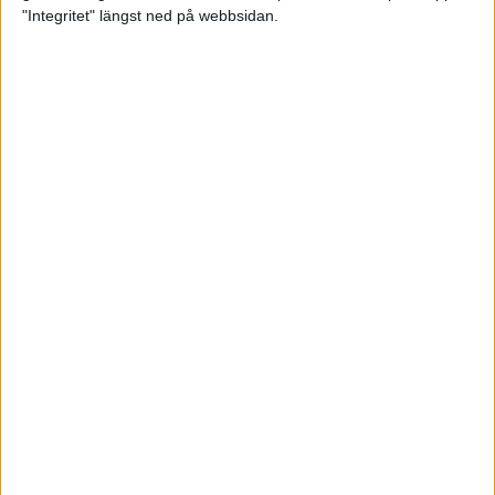
glädjeämnet för löparna i VM
"Integritet" längst ned på webbsidan.
23 sep 2025
Tufft väder för löparna i VM
11 sep 2025
Hanna Lindholm tog hem segern i
Tjejmilen 2025
6 sep 2025
Snabbaste segertiden på 12 år i
rekordstort adidas Stockholm
Halvmaraton
30 aug 2025