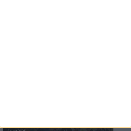
16 jul 2025
Bakslag för Almgren
11 jul 2025
Pihlströms tredje rekord
3 jul 2025
nästa ›
INTRESSANTA LOPP
Höstrusket • 8 november
8 nov 2025