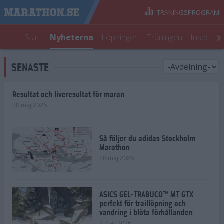
TRÄNINGSPROGRAM
Start
Nyheterna
Löpningen
Träningen
Inspirati
SENASTE
Resultat och liveresultat för maran
28 maj 2026
Så följer du adidas Stockholm
Marathon
28 maj 2026
ASICS GEL-TRABUCO™ MT GTX–
perfekt för traillöpning och
vandring i blöta förhållanden
4 mar 2026