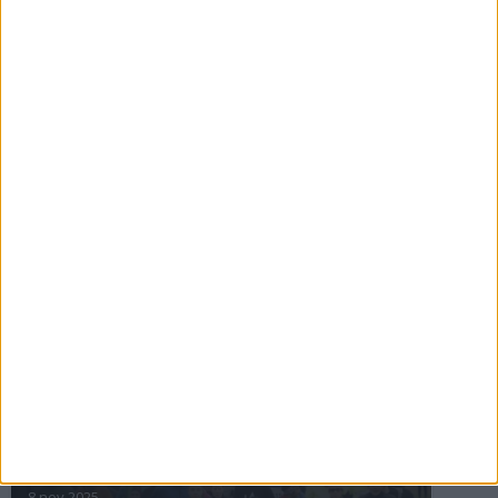
16 jul 2025
Bakslag för Almgren
11 jul 2025
Pihlströms tredje rekord
3 jul 2025
nästa ›
INTRESSANTA LOPP
Höstrusket • 8 november
8 nov 2025