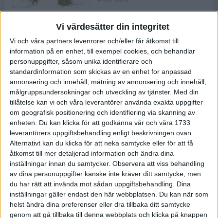
Vi värdesätter din integritet
ASICS NOVABLAST™ 5 – en mjuk
Vi och våra partners levenrorer och/eller får åtkomst till
och studsig mängdträningssko
information på en enhet, till exempel cookies, och behandlar
25 feb 2026
personuppgifter, såsom unika identifierare och
standardinformation som skickas av en enhet for anpassad
annonsering och innehåll, mätning av annonsering och innehåll,
ASICS GEL-KAYANO™ 32 – perfekt
målgruppsundersokningar och utveckling av tjänster.
Med din
för löparen som vill ha stabilitet
tillåtelse kan vi och våra leverantörer använda exakta uppgifter
och dämpning
om geografisk positionering och identifiering via skanning av
24 feb 2026
enheten. Du kan klicka för att godkänna vår och våra 1733
leverantörers uppgiftsbehandling enligt beskrivningen ovan.
Alternativt kan du klicka för att neka samtycke eller för att få
Sarah Lahti överlägsen vid
åtkomst till mer detaljerad information och ändra dina
terräng-SM
inställningar innan du samtycker.
Observera att viss behandling
20 okt 2025
av dina personuppgifter kanske inte kräver ditt samtycke, men
du har rätt att invända mot sådan uppgiftsbehandling. Dina
inställningar gäller endast den här webbplatsen. Du kan när som
helst ändra dina preferenser eller dra tillbaka ditt samtycke
Almgrens brons blev det stora
genom att gå tillbaka till denna webbplats och klicka på knappen