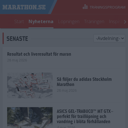
TRÄNINGSPROGRAM
Start
Nyheterna
Löpningen
Träningen
Inspirati
SENASTE
Resultat och liveresultat för maran
28 maj 2026
Så följer du adidas Stockholm
Marathon
28 maj 2026
ASICS GEL-TRABUCO™ MT GTX–
perfekt för traillöpning och
vandring i blöta förhållanden
4 mar 2026