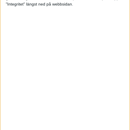
glädjeämnet för löparna i VM
"Integritet" längst ned på webbsidan.
23 sep 2025
Tufft väder för löparna i VM
11 sep 2025
Hanna Lindholm tog hem segern i
Tjejmilen 2025
6 sep 2025
Snabbaste segertiden på 12 år i
rekordstort adidas Stockholm
Halvmaraton
30 aug 2025