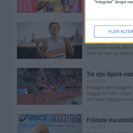
landskamp i friidrott, a
"Integritet" längst 
Stadion. Det blev svensk
Svenskt rekord nä
FLER ALTE
10 aug 2025
En dryg månad före frii
september visade den s
form när han vid Sollen
Tre nya löpare nom
8 aug 2025
Fredagen den 8 augusti n
truppen för VM i Tokyo 
och Vera Sjöberg som ska
Främste maratonl
7 aug 2025