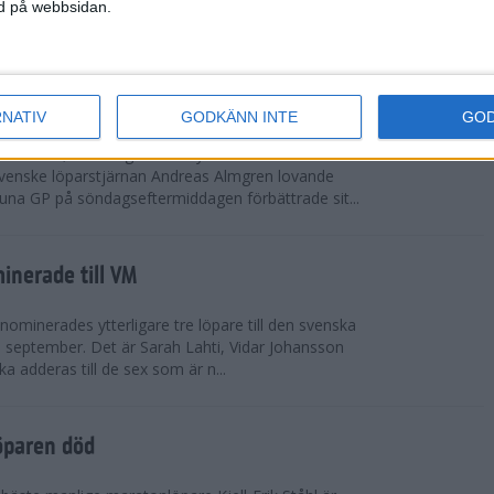
vgjordes inför fullsatta läktare på Stockholms
ned på webbsidan.
 seger i både dam- och herrkampen, delvi...
r Almgren testade VM-formen
RNATIV
GODKÄNN INTE
GO
drotts-VM, som avgörs i Tokyo den 13-21
venske löparstjärnan Andreas Almgren lovande
tuna GP på söndagseftermiddagen förbättrade sit...
inerade till VM
ominerades ytterligare tre löpare till den svenska
i september. Det är Sarah Lahti, Vidar Johansson
 adderas till de sex som är n...
öparen död