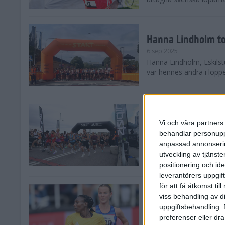
Hanna Lindholm to
6 sep 2025
Hanna Lindholm, Eskilstu
var hennes andra i lopp
Snabbaste segertid
Stockholm Halvma
Vi och våra partners 
30 aug 2025
behandlar personuppg
Ett slutsålt och rekord
anpassad annonserin
nästintill perfekt löparv
utveckling av tjänster
var 19,866 löpare anmäld
positionering och id
leverantörers uppgift
för att få åtkomst ti
Löparna viktiga n
viss behandling av d
26 aug 2025
uppgiftsbehandling. 
Den hundrade upplagan 
preferenser eller dra