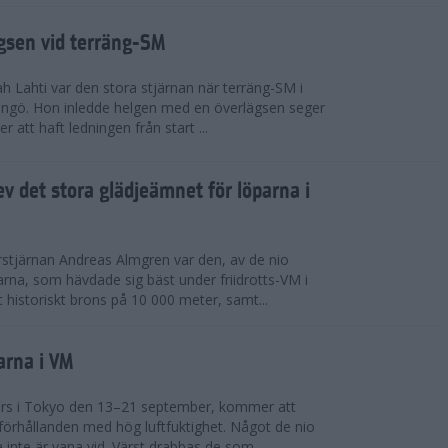
ägsen vid terräng-SM
h Lahti var den stora stjärnan när terräng-SM i
ingö. Hon inledde helgen med en överlägsen seger
 att haft ledningen från start ...
v det stora glädjeämnet för löparna i
stjärnan Andreas Almgren var den, av de nio
rna, som hävdade sig bäst under friidrotts-VM i
 historiskt brons på 10 000 meter, samt...
arna i VM
örs i Tokyo den 13–21 september, kommer att
förhållanden med hög luftfuktighet. Något de nio
inte är vana vid. Värst drabbas de som...