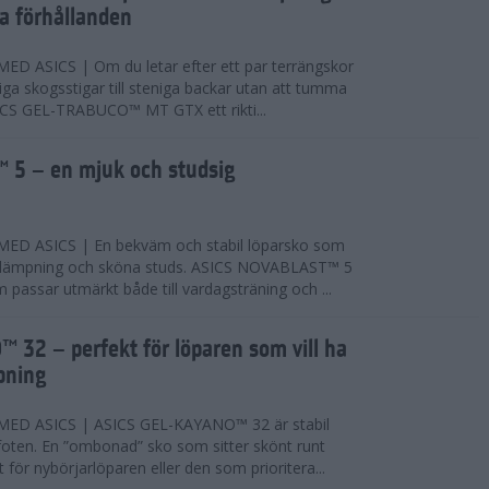
ta förhållanden
 ASICS | Om du letar efter ett par terrängskor
niga skogsstigar till steniga backar utan att tumma
ICS GEL-TRABUCO™ MT GTX ett rikti...
 5 – en mjuk och studsig
D ASICS | En bekväm och stabil löparsko som
 dämpning och sköna studs. ASICS NOVABLAST™ 5
passar utmärkt både till vardagsträning och ...
 32 – perfekt för löparen som vill ha
pning
ED ASICS | ASICS GEL-KAYANO™ 32 är stabil
foten. En ”ombonad” sko som sitter skönt runt
 för nybörjarlöparen eller den som prioritera...