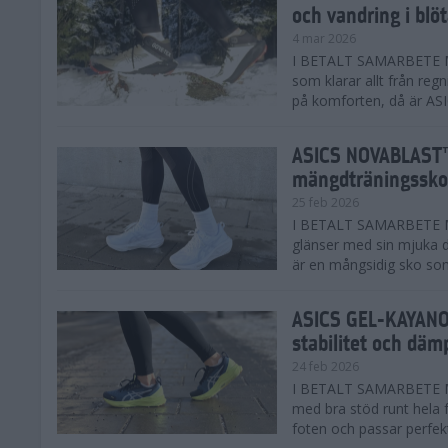
och vandring i blö
4 mar 2026
I BETALT SAMARBETE MED
som klarar allt från reg
på komforten, då är AS
ASICS NOVABLAST™
mängdträningssko
25 feb 2026
I BETALT SAMARBETE ME
glänser med sin mjuka
är en mångsidig sko som 
ASICS GEL-KAYANO™
stabilitet och däm
24 feb 2026
I BETALT SAMARBETE M
med bra stöd runt hela 
foten och passar perfekt