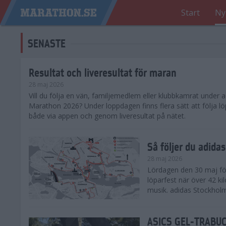
Start
Ny
SENASTE
Resultat och liveresultat för maran
28 maj 2026
​Vill du följa en vän, familjemedlem eller klubbkamrat under
Marathon 2026? Under loppdagen finns flera sätt att följa lö
både via appen och genom liveresultat på nätet.
Så följer du adid
28 maj 2026
Lördagen den 30 maj för
löparfest när över 42 ki
musik. adidas Stockholm
ASICS GEL-TRABUCO