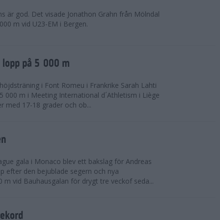
ns är god. Det visade Jonathon Grahn från Mölndal
 000 m vid U23-EM i Bergen.
a lopp på 5 000 m
höjdsträning i Font Romeu i Frankrike Sarah Lahti
 000 m i Meeting International d´Athletism i Liège
der med 17-18 grader och ob...
en
ue gala i Monaco blev ett bakslag för Andreas
opp efter den bejublade segern och nya
 m vid Bauhausgalan för drygt tre veckof seda...
rekord