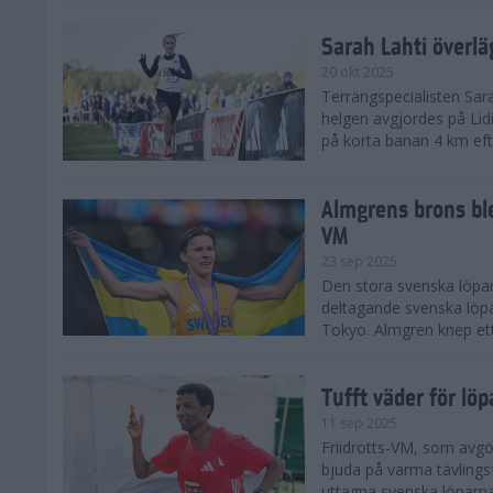
Sarah Lahti överl
20 okt 2025
Terrängspecialisten Sara
helgen avgjordes på Lid
på korta banan 4 km efter
Almgrens brons ble
VM
23 sep 2025
Den stora svenska löpar
deltagande svenska löpa
Tokyo. Almgren knep ett
Tufft väder för löp
11 sep 2025
Friidrotts-VM, som avg
bjuda på varma tävlings
uttagna svenska löparna 