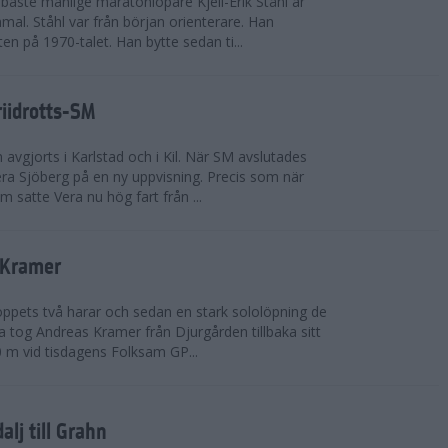
bäste manlige maratonlöpare Kjell-Erik Ståhl är
mal. Ståhl var från början orienterare. Han
ten på 1970-talet. Han bytte sedan ti...
riidrotts-SM
en avgjorts i Karlstad och i Kil. När SM avslutades
a Sjöberg på en ny uppvisning. Precis som när
m satte Vera nu hög fart från ...
 Kramer
 loppets två harar och sedan en stark sololöpning de
 tog Andreas Kramer från Djurgården tillbaka sitt
 m vid tisdagens Folksam GP...
alj till Grahn