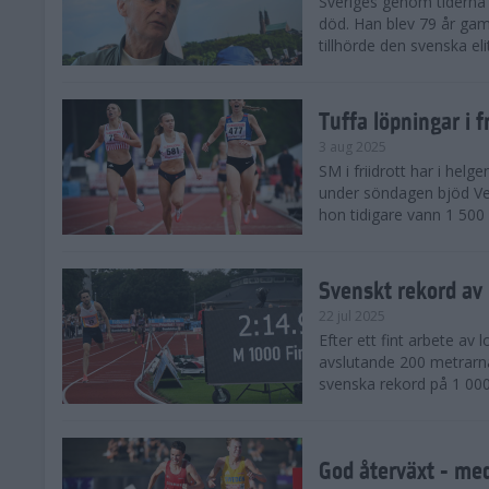
Sveriges genom tiderna 
död. Han blev 79 år gam
tillhörde den svenska eli
Tuffa löpningar i f
3 aug 2025
SM i friidrott har i helg
under söndagen bjöd Ver
hon tidigare vann 1 500 
Svenskt rekord av
22 jul 2025
Efter ett fint arbete av
avslutande 200 metrarna
svenska rekord på 1 000
God återväxt - med