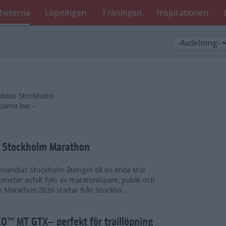
heterna
Löpningen
Träningen
Inspirationen
 adidas Stockholm
parna live –
as Stockholm Marathon
vandlas Stockholm återigen till en enda stor
lometer asfalt fylls av maratonlöpare, publik och
 Marathon 2026 startar från Stockho...
™ MT GTX– perfekt för traillöpning