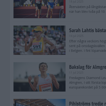
18 jul 2025
Återväxten på långdista
när han blev tvåa på 10
Sarah Lahtis bäst
16 jul 2025
Efter några veckors hög
sent på onsdagskvällen 5
i Belgien. I fint löparvä
Bakslag för Almgr
11 jul 2025
Fredagens Diamond Leag
Almgren, I sitt första l
europarekordet på 5 000
Pihlströms tredje 