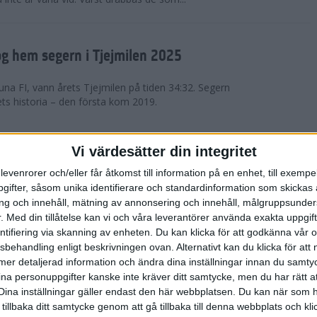
g hem segern i Tjejmilen 2025
na FI, vann årets Tjejmilen på tiden 34:32. Segern
ets historia – den första kom 2019.
en på 12 år i rekordstort adidas
Vi värdesätter din integritet
raton
levenrorer och/eller får åtkomst till information på en enhet, till exempe
ifter, såsom unika identifierare och standardinformation som skickas 
stort adidas Stockholm Halvmaraton avgjordes i
g och innehåll, mätning av annonsering och innehåll, målgruppsunde
äder. 18 grader, mulet och väldigt lite vind. Totalt
.
Med din tillåtelse kan vi och våra leverantörer använda exakta uppgif
a, varav 15,807 kom till sta...
entifiering via skanning av enheten. Du kan klicka för att godkänna vår
sbehandling enligt beskrivningen ovan. Alternativt kan du klicka för att
ll mer detaljerad information och ändra dina inställningar innan du samty
är Sverige vann Finnkampen
ina personuppgifter kanske inte kräver ditt samtycke, men du har rätt 
Dina inställningar gäller endast den här webbplatsen. Du kan när som h
av Finnkampen, världens äldsta och största
 tillbaka ditt samtycke genom att gå tillbaka till denna webbplats och k