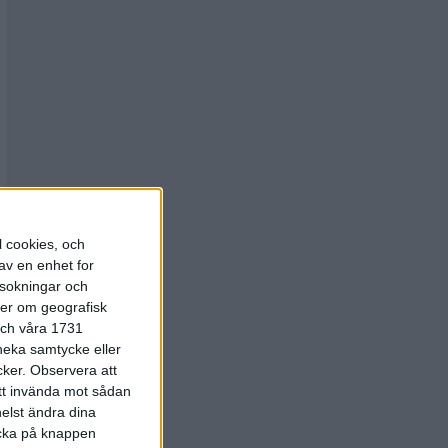
l cookies, och
av en enhet for
rsokningar och
ter om geografisk
 och våra 1731
 neka samtycke eller
cker.
Observera att
att invända mot sådan
elst ändra dina
licka på knappen