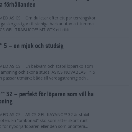
ta förhållanden
 ASICS | Om du letar efter ett par terrängskor
niga skogsstigar till steniga backar utan att tumma
ICS GEL-TRABUCO™ MT GTX ett rikti...
 5 – en mjuk och studsig
D ASICS | En bekväm och stabil löparsko som
 dämpning och sköna studs. ASICS NOVABLAST™ 5
passar utmärkt både till vardagsträning och ...
 32 – perfekt för löparen som vill ha
pning
ED ASICS | ASICS GEL-KAYANO™ 32 är stabil
foten. En ”ombonad” sko som sitter skönt runt
 för nybörjarlöparen eller den som prioritera...