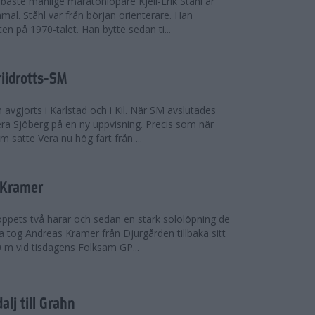
bäste manlige maratonlöpare Kjell-Erik Ståhl är
mal. Ståhl var från början orienterare. Han
ten på 1970-talet. Han bytte sedan ti...
riidrotts-SM
en avgjorts i Karlstad och i Kil. När SM avslutades
a Sjöberg på en ny uppvisning. Precis som när
m satte Vera nu hög fart från ...
 Kramer
 loppets två harar och sedan en stark sololöpning de
 tog Andreas Kramer från Djurgården tillbaka sitt
 m vid tisdagens Folksam GP...
alj till Grahn