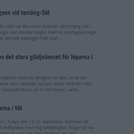
ägsen vid terräng-SM
h Lahti var den stora stjärnan när terräng-SM i
ingö. Hon inledde helgen med en överlägsen seger
 att haft ledningen från start ...
v det stora glädjeämnet för löparna i
stjärnan Andreas Almgren var den, av de nio
rna, som hävdade sig bäst under friidrotts-VM i
 historiskt brons på 10 000 meter, samt...
arna i VM
örs i Tokyo den 13–21 september, kommer att
förhållanden med hög luftfuktighet. Något de nio
inte är vana vid. Värst drabbas de som...