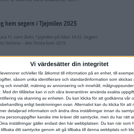
g hem segern i Tjejmilen 2025
na FI, vann årets Tjejmilen på tiden 34:32. Segern
ets historia – den första kom 2019.
en på 12 år i rekordstort adidas
Vi värdesätter din integritet
raton
levenrorer och/eller får åtkomst till information på en enhet, till exempe
ifter, såsom unika identifierare och standardinformation som skickas 
stort adidas Stockholm Halvmaraton avgjordes i
g och innehåll, mätning av annonsering och innehåll, målgruppsunde
äder. 18 grader, mulet och väldigt lite vind. Totalt
.
Med din tillåtelse kan vi och våra leverantörer använda exakta uppgif
a, varav 15,807 kom till sta...
entifiering via skanning av enheten. Du kan klicka för att godkänna vår
sbehandling enligt beskrivningen ovan. Alternativt kan du klicka för att
ll mer detaljerad information och ändra dina inställningar innan du samty
är Sverige vann Finnkampen
ina personuppgifter kanske inte kräver ditt samtycke, men du har rätt 
Dina inställningar gäller endast den här webbplatsen. Du kan när som h
av Finnkampen, världens äldsta och största
 tillbaka ditt samtycke genom att gå tillbaka till denna webbplats och k