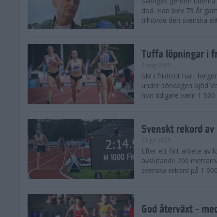
Sveriges genom tiderna 
död. Han blev 79 år gam
tillhörde den svenska eli
Tuffa löpningar i f
3 aug 2025
SM i friidrott har i helg
under söndagen bjöd Ver
hon tidigare vann 1 500 
Svenskt rekord av
22 jul 2025
Efter ett fint arbete av
avslutande 200 metrarna
svenska rekord på 1 000
God återväxt - med