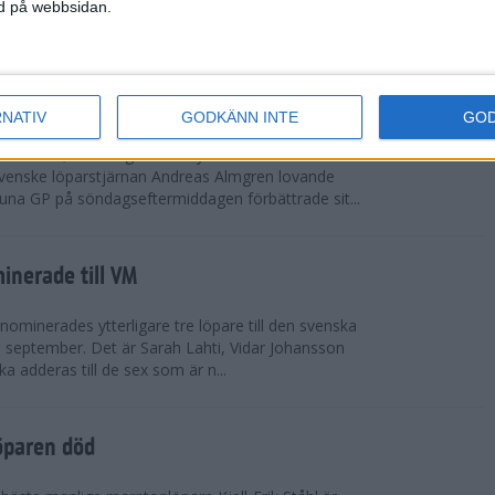
vgjordes inför fullsatta läktare på Stockholms
ned på webbsidan.
 seger i både dam- och herrkampen, delvi...
r Almgren testade VM-formen
RNATIV
GODKÄNN INTE
GO
drotts-VM, som avgörs i Tokyo den 13-21
venske löparstjärnan Andreas Almgren lovande
tuna GP på söndagseftermiddagen förbättrade sit...
inerade till VM
ominerades ytterligare tre löpare till den svenska
i september. Det är Sarah Lahti, Vidar Johansson
 adderas till de sex som är n...
öparen död