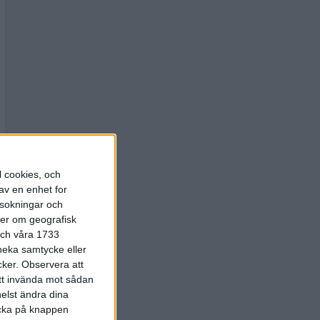
l cookies, och
av en enhet for
rsokningar och
ter om geografisk
 och våra 1733
 neka samtycke eller
cker.
Observera att
att invända mot sådan
elst ändra dina
licka på knappen