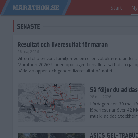
Start
Ny
SENASTE
Resultat och liveresultat för maran
28 maj 2026
​Vill du följa en vän, familjemedlem eller klubbkamrat under
Marathon 2026? Under loppdagen finns flera sätt att följa lö
både via appen och genom liveresultat på nätet.
Så följer du adid
28 maj 2026
Lördagen den 30 maj för
löparfest när över 42 ki
musik. adidas Stockholm
ASICS GEL-TRABUCO