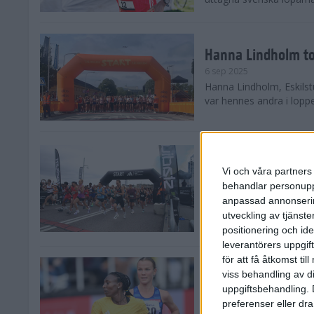
Hanna Lindholm to
6 sep 2025
Hanna Lindholm, Eskilstu
var hennes andra i lopp
Snabbaste segertid
Stockholm Halvma
Vi och våra partners 
30 aug 2025
behandlar personuppg
Ett slutsålt och rekord
anpassad annonserin
nästintill perfekt löparv
utveckling av tjänster
var 19,866 löpare anmäld
positionering och id
leverantörers uppgift
för att få åtkomst ti
Löparna viktiga n
viss behandling av d
26 aug 2025
uppgiftsbehandling. 
Den hundrade upplagan 
preferenser eller dra