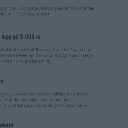
ns är god. Det visade Jonathon Grahn från Mölndal
 000 m vid U23-EM i Bergen.
a lopp på 5 000 m
höjdsträning i Font Romeu i Frankrike Sarah Lahti
 000 m i Meeting International d´Athletism i Liège
der med 17-18 grader och ob...
en
ue gala i Monaco blev ett bakslag för Andreas
opp efter den bejublade segern och nya
 m vid Bauhausgalan för drygt tre veckof seda...
rekord