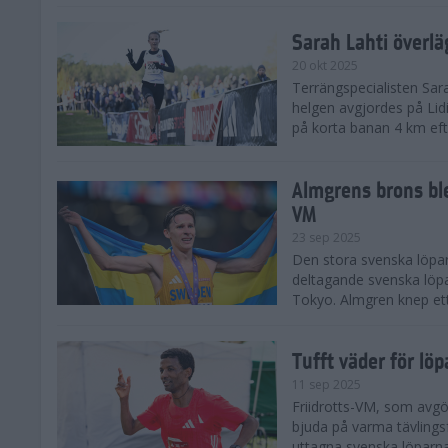
Sarah Lahti överl
20 okt 2025
Terrängspecialisten Sara
helgen avgjordes på Lid
på korta banan 4 km efter
Almgrens brons ble
VM
23 sep 2025
Den stora svenska löpar
deltagande svenska löpa
Tokyo. Almgren knep ett
Tufft väder för löp
11 sep 2025
Friidrotts-VM, som avg
bjuda på varma tävlings
uttagna svenska löparna 