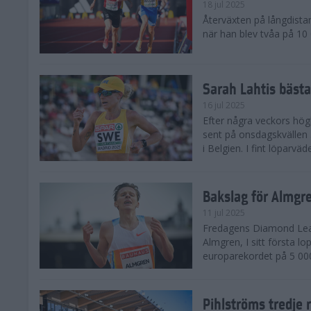
18 jul 2025
Återväxten på långdista
när han blev tvåa på 10
Sarah Lahtis bäst
16 jul 2025
Efter några veckors hög
sent på onsdagskvällen 5
i Belgien. I fint löparvä
Bakslag för Almgr
11 jul 2025
Fredagens Diamond Leag
Almgren, I sitt första l
europarekordet på 5 000
Pihlströms tredje 