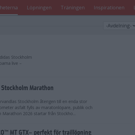
heterna
Löpningen
Träningen
Inspirationen
 adidas Stockholm
parna live –
as Stockholm Marathon
vandlas Stockholm återigen till en enda stor
lometer asfalt fylls av maratonlöpare, publik och
 Marathon 2026 startar från Stockho...
™ MT GTX– perfekt för traillöpning