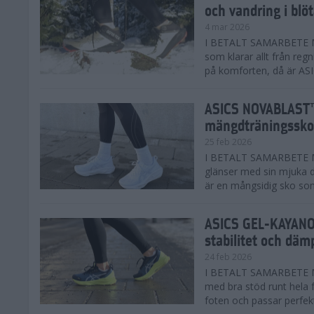
och vandring i blö
4 mar 2026
I BETALT SAMARBETE MED
som klarar allt från reg
på komforten, då är AS
ASICS NOVABLAST™
mängdträningssko
25 feb 2026
I BETALT SAMARBETE ME
glänser med sin mjuka
är en mångsidig sko som 
ASICS GEL-KAYANO™
stabilitet och däm
24 feb 2026
I BETALT SAMARBETE M
med bra stöd runt hela 
foten och passar perfekt