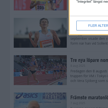
landskamp i friidrott, a
"Integritet" längst 
Stadion. Det blev svensk
Svenskt rekord nä
FLER ALTE
10 aug 2025
En dryg månad före frii
september visade den s
form när han vid Sollen
Tre nya löpare nom
8 aug 2025
Fredagen den 8 augusti n
truppen för VM i Tokyo 
och Vera Sjöberg som ska
Främste maratonl
7 aug 2025