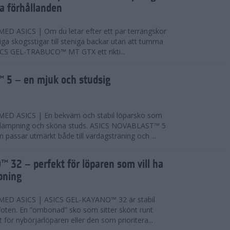
ta förhållanden
 ASICS | Om du letar efter ett par terrängskor
niga skogsstigar till steniga backar utan att tumma
ICS GEL-TRABUCO™ MT GTX ett rikti...
 5 – en mjuk och studsig
D ASICS | En bekväm och stabil löparsko som
 dämpning och sköna studs. ASICS NOVABLAST™ 5
passar utmärkt både till vardagsträning och ...
 32 – perfekt för löparen som vill ha
pning
ED ASICS | ASICS GEL-KAYANO™ 32 är stabil
foten. En ”ombonad” sko som sitter skönt runt
 för nybörjarlöparen eller den som prioritera...