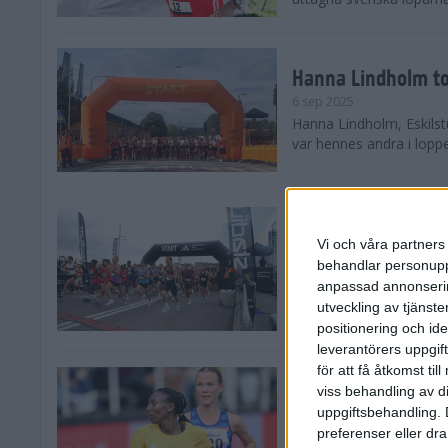
Hanna Lindholm to
6 sep 2025
Hanna Lindholm, Eskilstu
var hennes andra i lopp
Snabbaste segertid
Stockholm Halvma
Vi och våra partners 
30 aug 2025
behandlar personuppg
Ett slutsålt och rekord
anpassad annonserin
nästintill perfekt löparv
utveckling av tjänster
var 19,866 löpare anmäld
positionering och id
leverantörers uppgift
för att få åtkomst ti
Löparna viktiga n
viss behandling av d
26 aug 2025
uppgiftsbehandling. 
Den hundrade upplagan 
preferenser eller dra