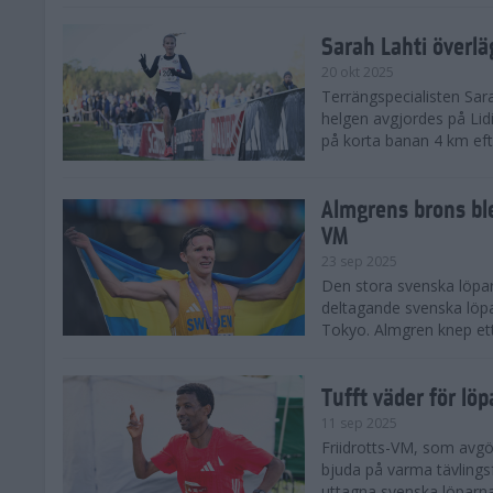
Sarah Lahti överl
20 okt 2025
Terrängspecialisten Sara
helgen avgjordes på Lid
på korta banan 4 km efter
Almgrens brons ble
VM
23 sep 2025
Den stora svenska löpar
deltagande svenska löpa
Tokyo. Almgren knep ett
Tufft väder för löp
11 sep 2025
Friidrotts-VM, som avg
bjuda på varma tävlings
uttagna svenska löparna 