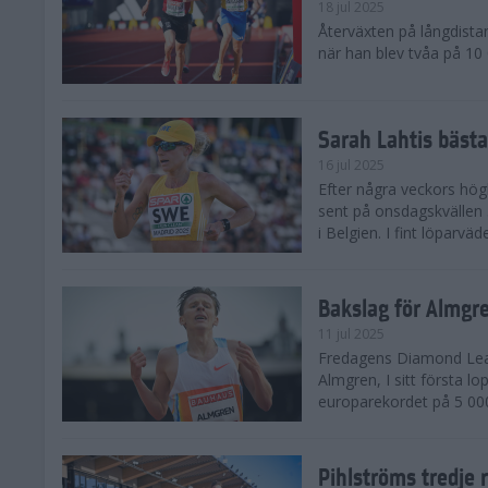
18 jul 2025
Återväxten på långdista
när han blev tvåa på 10
Sarah Lahtis bäst
16 jul 2025
Efter några veckors hög
sent på onsdagskvällen 5
i Belgien. I fint löparvä
Bakslag för Almgr
11 jul 2025
Fredagens Diamond Leag
Almgren, I sitt första l
europarekordet på 5 000
Pihlströms tredje 