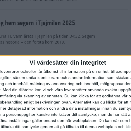
g hem segern i Tjejmilen 2025
na FI, vann årets Tjejmilen på tiden 34:32. Segern
ets historia – den första kom 2019.
en på 12 år i rekordstort adidas
Vi värdesätter din integritet
raton
levenrorer och/eller får åtkomst till information på en enhet, till exempe
ifter, såsom unika identifierare och standardinformation som skickas 
stort adidas Stockholm Halvmaraton avgjordes i
g och innehåll, mätning av annonsering och innehåll, målgruppsunde
äder. 18 grader, mulet och väldigt lite vind. Totalt
.
Med din tillåtelse kan vi och våra leverantörer använda exakta uppgif
a, varav 15,807 kom till sta...
entifiering via skanning av enheten. Du kan klicka för att godkänna vår
sbehandling enligt beskrivningen ovan. Alternativt kan du klicka för att
ll mer detaljerad information och ändra dina inställningar innan du samty
är Sverige vann Finnkampen
ina personuppgifter kanske inte kräver ditt samtycke, men du har rätt 
Dina inställningar gäller endast den här webbplatsen. Du kan när som h
av Finnkampen, världens äldsta och största
 tillbaka ditt samtycke genom att gå tillbaka till denna webbplats och k