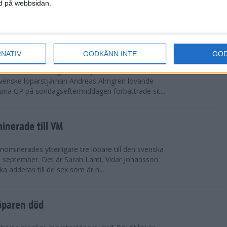
vgjordes inför fullsatta läktare på Stockholms
ned på webbsidan.
 seger i både dam- och herrkampen, delvi...
r Almgren testade VM-formen
RNATIV
GODKÄNN INTE
GO
drotts-VM, som avgörs i Tokyo den 13-21
venske löparstjärnan Andreas Almgren lovande
tuna GP på söndagseftermiddagen förbättrade sit...
inerade till VM
ominerades ytterligare tre löpare till den svenska
i september. Det är Sarah Lahti, Vidar Johansson
 adderas till de sex som är n...
öparen död