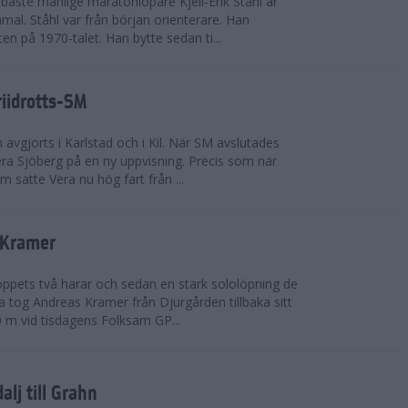
bäste manlige maratonlöpare Kjell-Erik Ståhl är
mal. Ståhl var från början orienterare. Han
ten på 1970-talet. Han bytte sedan ti...
riidrotts-SM
en avgjorts i Karlstad och i Kil. När SM avslutades
a Sjöberg på en ny uppvisning. Precis som när
m satte Vera nu hög fart från ...
 Kramer
 loppets två harar och sedan en stark sololöpning de
 tog Andreas Kramer från Djurgården tillbaka sitt
 m vid tisdagens Folksam GP...
alj till Grahn