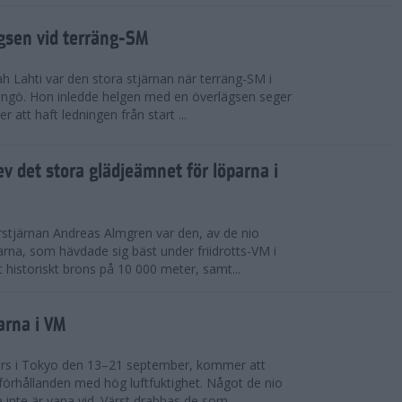
ägsen vid terräng-SM
h Lahti var den stora stjärnan när terräng-SM i
ingö. Hon inledde helgen med en överlägsen seger
 att haft ledningen från start ...
v det stora glädjeämnet för löparna i
stjärnan Andreas Almgren var den, av de nio
rna, som hävdade sig bäst under friidrotts-VM i
 historiskt brons på 10 000 meter, samt...
arna i VM
örs i Tokyo den 13–21 september, kommer att
förhållanden med hög luftfuktighet. Något de nio
inte är vana vid. Värst drabbas de som...