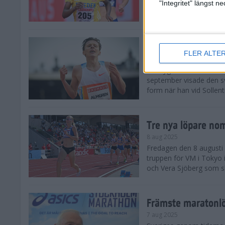
landskamp i friidrott, a
"Integritet" längst 
Stadion. Det blev svensk
Svenskt rekord nä
FLER ALTE
10 aug 2025
En dryg månad före frii
september visade den s
form när han vid Sollen
Tre nya löpare nom
8 aug 2025
Fredagen den 8 augusti n
truppen för VM i Tokyo 
och Vera Sjöberg som ska
Främste maratonl
7 aug 2025