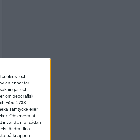
l cookies, och
av en enhet for
rsokningar och
ter om geografisk
 och våra 1733
 neka samtycke eller
cker.
Observera att
att invända mot sådan
elst ändra dina
licka på knappen