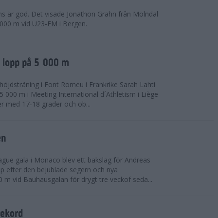
ns är god. Det visade Jonathon Grahn från Mölndal
 000 m vid U23-EM i Bergen.
a lopp på 5 000 m
höjdsträning i Font Romeu i Frankrike Sarah Lahti
 000 m i Meeting International d´Athletism i Liège
der med 17-18 grader och ob...
en
ue gala i Monaco blev ett bakslag för Andreas
opp efter den bejublade segern och nya
 m vid Bauhausgalan för drygt tre veckof seda...
rekord