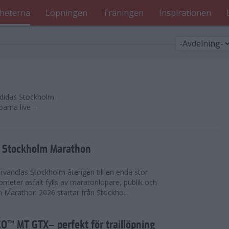
heterna
Löpningen
Träningen
Inspirationen
 adidas Stockholm
parna live –
as Stockholm Marathon
vandlas Stockholm återigen till en enda stor
lometer asfalt fylls av maratonlöpare, publik och
 Marathon 2026 startar från Stockho...
™ MT GTX– perfekt för traillöpning