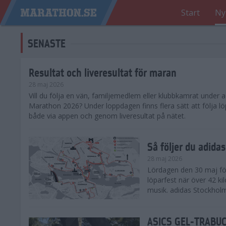
Start
Ny
SENASTE
Resultat och liveresultat för maran
28 maj 2026
​Vill du följa en vän, familjemedlem eller klubbkamrat under
Marathon 2026? Under loppdagen finns flera sätt att följa lö
både via appen och genom liveresultat på nätet.
Så följer du adid
28 maj 2026
Lördagen den 30 maj för
löparfest när över 42 ki
musik. adidas Stockholm
ASICS GEL-TRABUCO