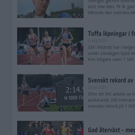
Sveriges genom tiderna 
död. Han blev 79 år gam
tillhörde den svenska eli
Tuffa löpningar i f
3 aug 2025
SM i friidrott har i helg
under söndagen bjöd Ver
hon tidigare vann 1 500 
Svenskt rekord av
22 jul 2025
Efter ett fint arbete av
avslutande 200 metrarna
svenska rekord på 1 000
God återväxt - med