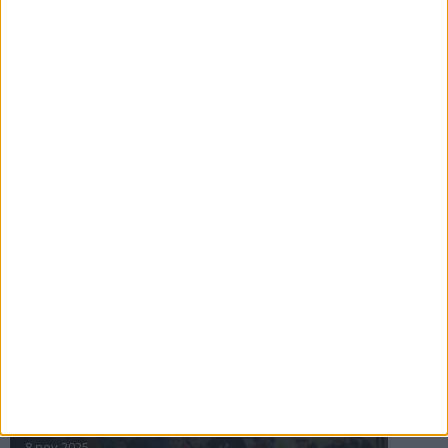
16 jul 2025
Bakslag för Almgren
11 jul 2025
Pihlströms tredje rekord
3 jul 2025
nästa ›
INTRESSANTA LOPP
Höstrusket • 8 november
8 nov 2025