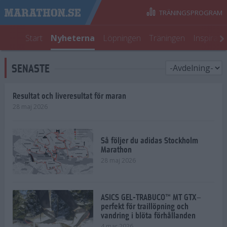
TRÄNINGSPROGRAM
Start
Nyheterna
Löpningen
Träningen
Inspirati
SENASTE
Resultat och liveresultat för maran
28 maj 2026
Så följer du adidas Stockholm
Marathon
28 maj 2026
ASICS GEL-TRABUCO™ MT GTX–
perfekt för traillöpning och
vandring i blöta förhållanden
4 mar 2026