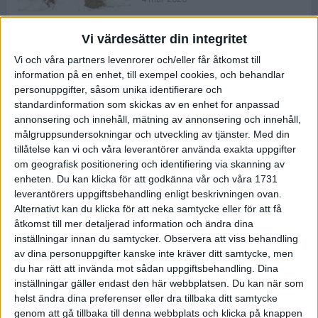
Vi värdesätter din integritet
ASICS NOVABLAST™ 5 – en mjuk
Vi och våra partners levenrorer och/eller får åtkomst till
och studsig mängdträningssko
information på en enhet, till exempel cookies, och behandlar
25 feb 2026
personuppgifter, såsom unika identifierare och
standardinformation som skickas av en enhet for anpassad
annonsering och innehåll, mätning av annonsering och innehåll,
ASICS GEL-KAYANO™ 32 – perfekt
målgruppsundersokningar och utveckling av tjänster.
Med din
för löparen som vill ha stabilitet
tillåtelse kan vi och våra leverantörer använda exakta uppgifter
och dämpning
om geografisk positionering och identifiering via skanning av
24 feb 2026
enheten. Du kan klicka för att godkänna vår och våra 1731
leverantörers uppgiftsbehandling enligt beskrivningen ovan.
Alternativt kan du klicka för att neka samtycke eller för att få
Sarah Lahti överlägsen vid
åtkomst till mer detaljerad information och ändra dina
terräng-SM
inställningar innan du samtycker.
Observera att viss behandling
20 okt 2025
av dina personuppgifter kanske inte kräver ditt samtycke, men
du har rätt att invända mot sådan uppgiftsbehandling. Dina
inställningar gäller endast den här webbplatsen. Du kan när som
helst ändra dina preferenser eller dra tillbaka ditt samtycke
Almgrens brons blev det stora
genom att gå tillbaka till denna webbplats och klicka på knappen