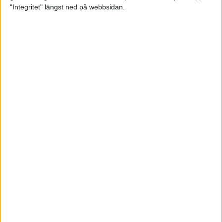
glädjeämnet för löparna i VM
"Integritet" längst ned på webbsidan.
23 sep 2025
Tufft väder för löparna i VM
11 sep 2025
Hanna Lindholm tog hem segern i
Tjejmilen 2025
6 sep 2025
Snabbaste segertiden på 12 år i
rekordstort adidas Stockholm
Halvmaraton
30 aug 2025