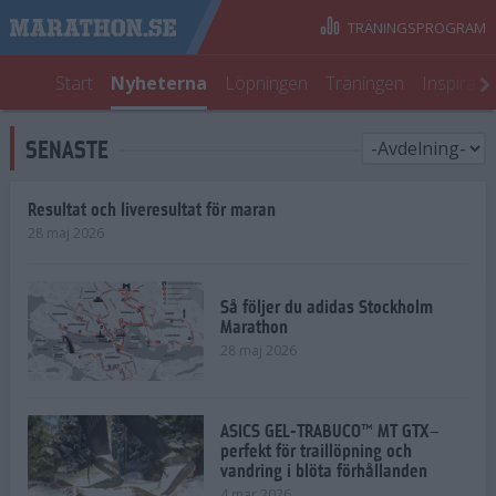
TRÄNINGSPROGRAM
Start
Nyheterna
Löpningen
Träningen
Inspirati
SENASTE
Resultat och liveresultat för maran
28 maj 2026
Så följer du adidas Stockholm
Marathon
28 maj 2026
ASICS GEL-TRABUCO™ MT GTX–
perfekt för traillöpning och
vandring i blöta förhållanden
4 mar 2026