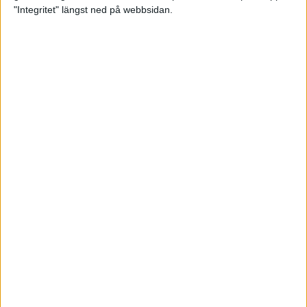
glädjeämnet för löparna i VM
"Integritet" längst ned på webbsidan.
23 sep 2025
Tufft väder för löparna i VM
11 sep 2025
Hanna Lindholm tog hem segern i
Tjejmilen 2025
6 sep 2025
Snabbaste segertiden på 12 år i
rekordstort adidas Stockholm
Halvmaraton
30 aug 2025