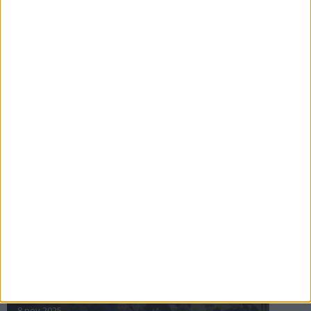
16 jul 2025
Bakslag för Almgren
11 jul 2025
Pihlströms tredje rekord
3 jul 2025
nästa ›
INTRESSANTA LOPP
Höstrusket • 8 november
8 nov 2025