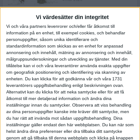
Vi värdesätter din integritet
ASICS NOVABLAST™ 5 – en mjuk
Vi och våra partners levenrorer och/eller får åtkomst till
och studsig mängdträningssko
information på en enhet, till exempel cookies, och behandlar
25 feb 2026
personuppgifter, såsom unika identifierare och
standardinformation som skickas av en enhet for anpassad
annonsering och innehåll, mätning av annonsering och innehåll,
ASICS GEL-KAYANO™ 32 – perfekt
målgruppsundersokningar och utveckling av tjänster.
Med din
för löparen som vill ha stabilitet
tillåtelse kan vi och våra leverantörer använda exakta uppgifter
och dämpning
om geografisk positionering och identifiering via skanning av
24 feb 2026
enheten. Du kan klicka för att godkänna vår och våra 1731
leverantörers uppgiftsbehandling enligt beskrivningen ovan.
Alternativt kan du klicka för att neka samtycke eller för att få
Sarah Lahti överlägsen vid
åtkomst till mer detaljerad information och ändra dina
terräng-SM
inställningar innan du samtycker.
Observera att viss behandling
20 okt 2025
av dina personuppgifter kanske inte kräver ditt samtycke, men
du har rätt att invända mot sådan uppgiftsbehandling. Dina
inställningar gäller endast den här webbplatsen. Du kan när som
helst ändra dina preferenser eller dra tillbaka ditt samtycke
Almgrens brons blev det stora
genom att gå tillbaka till denna webbplats och klicka på knappen