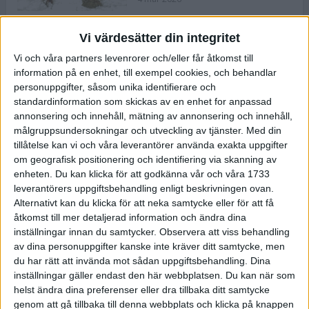
Vi värdesätter din integritet
ASICS NOVABLAST™ 5 – en mjuk
Vi och våra partners levenrorer och/eller får åtkomst till
och studsig mängdträningssko
information på en enhet, till exempel cookies, och behandlar
25 feb 2026
personuppgifter, såsom unika identifierare och
standardinformation som skickas av en enhet for anpassad
annonsering och innehåll, mätning av annonsering och innehåll,
ASICS GEL-KAYANO™ 32 – perfekt
målgruppsundersokningar och utveckling av tjänster.
Med din
för löparen som vill ha stabilitet
tillåtelse kan vi och våra leverantörer använda exakta uppgifter
och dämpning
om geografisk positionering och identifiering via skanning av
24 feb 2026
enheten. Du kan klicka för att godkänna vår och våra 1733
leverantörers uppgiftsbehandling enligt beskrivningen ovan.
Alternativt kan du klicka för att neka samtycke eller för att få
Sarah Lahti överlägsen vid
åtkomst till mer detaljerad information och ändra dina
terräng-SM
inställningar innan du samtycker.
Observera att viss behandling
20 okt 2025
av dina personuppgifter kanske inte kräver ditt samtycke, men
du har rätt att invända mot sådan uppgiftsbehandling. Dina
inställningar gäller endast den här webbplatsen. Du kan när som
helst ändra dina preferenser eller dra tillbaka ditt samtycke
Almgrens brons blev det stora
genom att gå tillbaka till denna webbplats och klicka på knappen