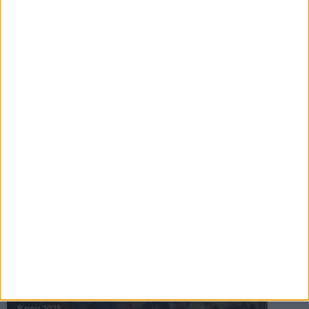
16 jul 2025
Bakslag för Almgren
11 jul 2025
Pihlströms tredje rekord
3 jul 2025
nästa ›
INTRESSANTA LOPP
Höstrusket • 8 november
8 nov 2025