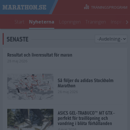
TRÄNINGSPROGRAM
Start
Nyheterna
Löpningen
Träningen
Inspirati
SENASTE
Resultat och liveresultat för maran
28 maj 2026
Så följer du adidas Stockholm
Marathon
28 maj 2026
ASICS GEL-TRABUCO™ MT GTX–
perfekt för traillöpning och
vandring i blöta förhållanden
4 mar 2026