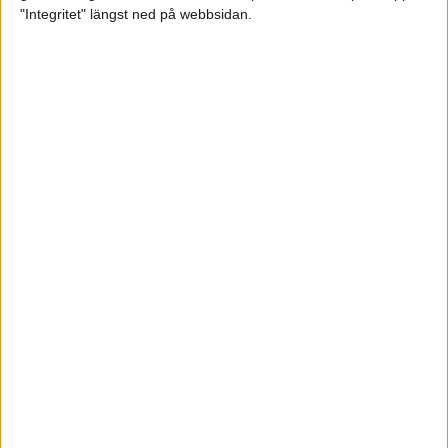
glädjeämnet för löparna i VM
"Integritet" längst ned på webbsidan.
23 sep 2025
Tufft väder för löparna i VM
11 sep 2025
Hanna Lindholm tog hem segern i
Tjejmilen 2025
6 sep 2025
Snabbaste segertiden på 12 år i
rekordstort adidas Stockholm
Halvmaraton
30 aug 2025