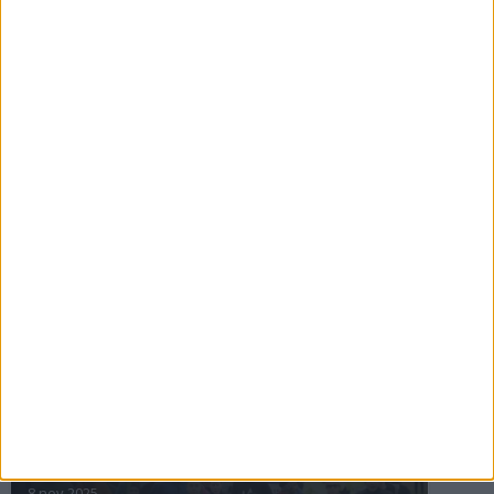
16 jul 2025
Bakslag för Almgren
11 jul 2025
Pihlströms tredje rekord
3 jul 2025
nästa ›
INTRESSANTA LOPP
Höstrusket • 8 november
8 nov 2025