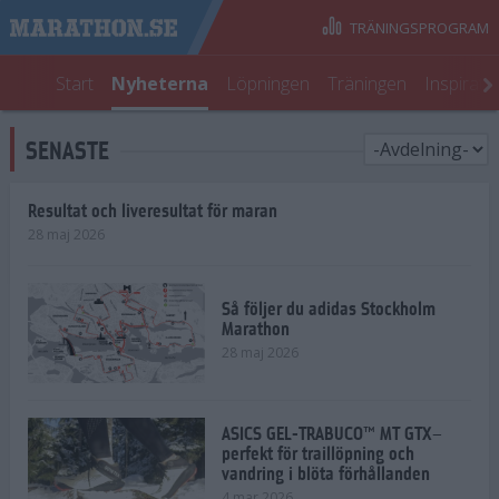
TRÄNINGSPROGRAM
Start
Nyheterna
Löpningen
Träningen
Inspirati
SENASTE
Resultat och liveresultat för maran
28 maj 2026
Så följer du adidas Stockholm
Marathon
28 maj 2026
ASICS GEL-TRABUCO™ MT GTX–
perfekt för traillöpning och
vandring i blöta förhållanden
4 mar 2026