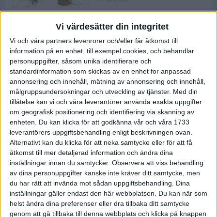
Vi värdesätter din integritet
ASICS NOVABLAST™ 5 – en mjuk
Vi och våra partners levenrorer och/eller får åtkomst till
och studsig mängdträningssko
information på en enhet, till exempel cookies, och behandlar
25 feb 2026
personuppgifter, såsom unika identifierare och
standardinformation som skickas av en enhet for anpassad
annonsering och innehåll, mätning av annonsering och innehåll,
ASICS GEL-KAYANO™ 32 – perfekt
målgruppsundersokningar och utveckling av tjänster.
Med din
för löparen som vill ha stabilitet
tillåtelse kan vi och våra leverantörer använda exakta uppgifter
och dämpning
om geografisk positionering och identifiering via skanning av
24 feb 2026
enheten. Du kan klicka för att godkänna vår och våra 1733
leverantörers uppgiftsbehandling enligt beskrivningen ovan.
Alternativt kan du klicka för att neka samtycke eller för att få
Sarah Lahti överlägsen vid
åtkomst till mer detaljerad information och ändra dina
terräng-SM
inställningar innan du samtycker.
Observera att viss behandling
20 okt 2025
av dina personuppgifter kanske inte kräver ditt samtycke, men
du har rätt att invända mot sådan uppgiftsbehandling. Dina
inställningar gäller endast den här webbplatsen. Du kan när som
helst ändra dina preferenser eller dra tillbaka ditt samtycke
Almgrens brons blev det stora
genom att gå tillbaka till denna webbplats och klicka på knappen