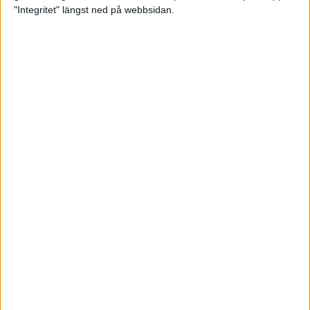
glädjeämnet för löparna i VM
"Integritet" längst ned på webbsidan.
23 sep 2025
Tufft väder för löparna i VM
11 sep 2025
Hanna Lindholm tog hem segern i
Tjejmilen 2025
6 sep 2025
Snabbaste segertiden på 12 år i
rekordstort adidas Stockholm
Halvmaraton
30 aug 2025