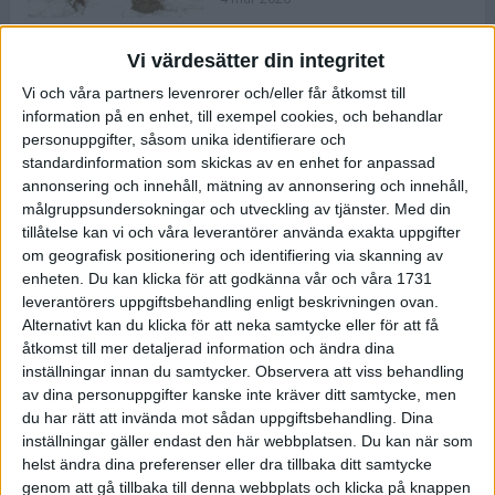
Vi värdesätter din integritet
ASICS NOVABLAST™ 5 – en mjuk
Vi och våra partners levenrorer och/eller får åtkomst till
och studsig mängdträningssko
information på en enhet, till exempel cookies, och behandlar
25 feb 2026
personuppgifter, såsom unika identifierare och
standardinformation som skickas av en enhet for anpassad
annonsering och innehåll, mätning av annonsering och innehåll,
ASICS GEL-KAYANO™ 32 – perfekt
målgruppsundersokningar och utveckling av tjänster.
Med din
för löparen som vill ha stabilitet
tillåtelse kan vi och våra leverantörer använda exakta uppgifter
och dämpning
om geografisk positionering och identifiering via skanning av
24 feb 2026
enheten. Du kan klicka för att godkänna vår och våra 1731
leverantörers uppgiftsbehandling enligt beskrivningen ovan.
Alternativt kan du klicka för att neka samtycke eller för att få
Sarah Lahti överlägsen vid
åtkomst till mer detaljerad information och ändra dina
terräng-SM
inställningar innan du samtycker.
Observera att viss behandling
20 okt 2025
av dina personuppgifter kanske inte kräver ditt samtycke, men
du har rätt att invända mot sådan uppgiftsbehandling. Dina
inställningar gäller endast den här webbplatsen. Du kan när som
helst ändra dina preferenser eller dra tillbaka ditt samtycke
Almgrens brons blev det stora
genom att gå tillbaka till denna webbplats och klicka på knappen