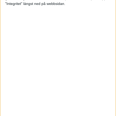
glädjeämnet för löparna i VM
"Integritet" längst ned på webbsidan.
23 sep 2025
Tufft väder för löparna i VM
11 sep 2025
Hanna Lindholm tog hem segern i
Tjejmilen 2025
6 sep 2025
Snabbaste segertiden på 12 år i
rekordstort adidas Stockholm
Halvmaraton
30 aug 2025