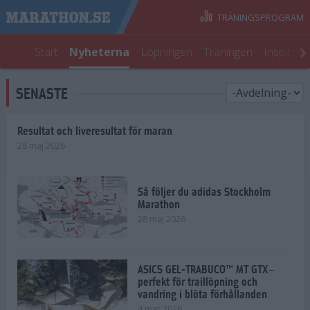
TRÄNINGSPROGRAM
Start
Nyheterna
Löpningen
Träningen
Inspirati
SENASTE
Resultat och liveresultat för maran
28 maj 2026
Så följer du adidas Stockholm
Marathon
28 maj 2026
ASICS GEL-TRABUCO™ MT GTX–
perfekt för traillöpning och
vandring i blöta förhållanden
4 mar 2026