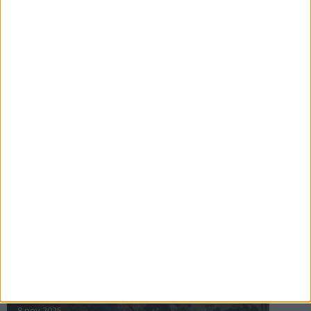
16 jul 2025
Bakslag för Almgren
11 jul 2025
Pihlströms tredje rekord
3 jul 2025
nästa ›
INTRESSANTA LOPP
Höstrusket • 8 november
8 nov 2025