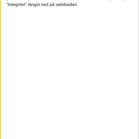
glädjeämnet för löparna i VM
"Integritet" längst ned på webbsidan.
23 sep 2025
Tufft väder för löparna i VM
11 sep 2025
Hanna Lindholm tog hem segern i
Tjejmilen 2025
6 sep 2025
Snabbaste segertiden på 12 år i
rekordstort adidas Stockholm
Halvmaraton
30 aug 2025