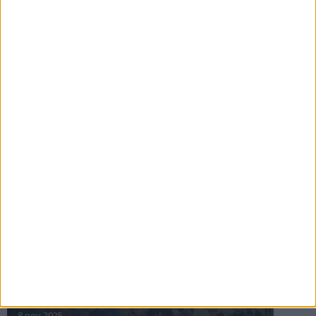
16 jul 2025
Bakslag för Almgren
11 jul 2025
Pihlströms tredje rekord
3 jul 2025
nästa ›
INTRESSANTA LOPP
Höstrusket • 8 november
8 nov 2025