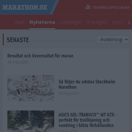
TRÄNINGSPROGRAM
Start
Nyheterna
Löpningen
Träningen
Inspirati
SENASTE
Resultat och liveresultat för maran
28 maj 2026
Så följer du adidas Stockholm
Marathon
28 maj 2026
ASICS GEL-TRABUCO™ MT GTX–
perfekt för traillöpning och
vandring i blöta förhållanden
4 mar 2026