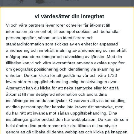
Vi värdesätter din integritet
ASICS NOVABLAST™ 5 – en mjuk
Vi och våra partners levenrorer och/eller får åtkomst till
och studsig mängdträningssko
information på en enhet, till exempel cookies, och behandlar
25 feb 2026
personuppgifter, såsom unika identifierare och
standardinformation som skickas av en enhet for anpassad
annonsering och innehåll, mätning av annonsering och innehåll,
ASICS GEL-KAYANO™ 32 – perfekt
målgruppsundersokningar och utveckling av tjänster.
Med din
för löparen som vill ha stabilitet
tillåtelse kan vi och våra leverantörer använda exakta uppgifter
och dämpning
om geografisk positionering och identifiering via skanning av
24 feb 2026
enheten. Du kan klicka för att godkänna vår och våra 1733
leverantörers uppgiftsbehandling enligt beskrivningen ovan.
Alternativt kan du klicka för att neka samtycke eller för att få
Sarah Lahti överlägsen vid
åtkomst till mer detaljerad information och ändra dina
terräng-SM
inställningar innan du samtycker.
Observera att viss behandling
20 okt 2025
av dina personuppgifter kanske inte kräver ditt samtycke, men
du har rätt att invända mot sådan uppgiftsbehandling. Dina
inställningar gäller endast den här webbplatsen. Du kan när som
helst ändra dina preferenser eller dra tillbaka ditt samtycke
Almgrens brons blev det stora
genom att gå tillbaka till denna webbplats och klicka på knappen