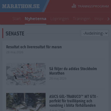
TRÄNINGSPROGRAM
Start
Nyheterna
Löpningen
Träningen
Inspirati
SENASTE
Resultat och liveresultat för maran
28 maj 2026
Så följer du adidas Stockholm
Marathon
28 maj 2026
ASICS GEL-TRABUCO™ MT GTX–
perfekt för traillöpning och
vandring i blöta förhållanden
4 mar 2026