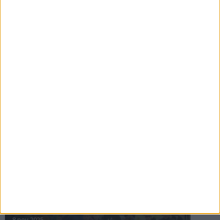
16 jul 2025
Bakslag för Almgren
11 jul 2025
Pihlströms tredje rekord
3 jul 2025
nästa ›
INTRESSANTA LOPP
Höstrusket • 8 november
8 nov 2025