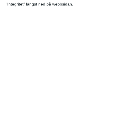
glädjeämnet för löparna i VM
"Integritet" längst ned på webbsidan.
23 sep 2025
Tufft väder för löparna i VM
11 sep 2025
Hanna Lindholm tog hem segern i
Tjejmilen 2025
6 sep 2025
Snabbaste segertiden på 12 år i
rekordstort adidas Stockholm
Halvmaraton
30 aug 2025