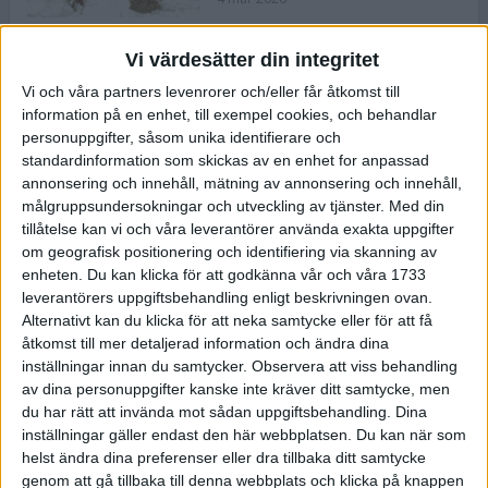
Vi värdesätter din integritet
ASICS NOVABLAST™ 5 – en mjuk
Vi och våra partners levenrorer och/eller får åtkomst till
och studsig mängdträningssko
information på en enhet, till exempel cookies, och behandlar
25 feb 2026
personuppgifter, såsom unika identifierare och
standardinformation som skickas av en enhet for anpassad
annonsering och innehåll, mätning av annonsering och innehåll,
ASICS GEL-KAYANO™ 32 – perfekt
målgruppsundersokningar och utveckling av tjänster.
Med din
för löparen som vill ha stabilitet
tillåtelse kan vi och våra leverantörer använda exakta uppgifter
och dämpning
om geografisk positionering och identifiering via skanning av
24 feb 2026
enheten. Du kan klicka för att godkänna vår och våra 1733
leverantörers uppgiftsbehandling enligt beskrivningen ovan.
Alternativt kan du klicka för att neka samtycke eller för att få
Sarah Lahti överlägsen vid
åtkomst till mer detaljerad information och ändra dina
terräng-SM
inställningar innan du samtycker.
Observera att viss behandling
20 okt 2025
av dina personuppgifter kanske inte kräver ditt samtycke, men
du har rätt att invända mot sådan uppgiftsbehandling. Dina
inställningar gäller endast den här webbplatsen. Du kan när som
helst ändra dina preferenser eller dra tillbaka ditt samtycke
Almgrens brons blev det stora
genom att gå tillbaka till denna webbplats och klicka på knappen