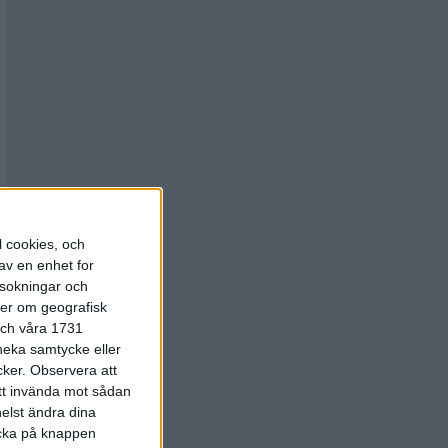
l cookies, och
av en enhet for
rsokningar och
ter om geografisk
 och våra 1731
 neka samtycke eller
cker.
Observera att
att invända mot sådan
elst ändra dina
licka på knappen