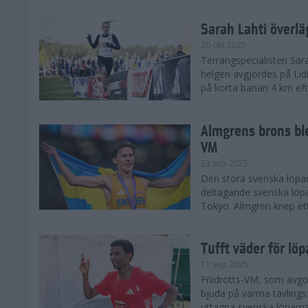
Sarah Lahti överl
20 okt 2025
Terrängspecialisten Sara
helgen avgjordes på Lid
på korta banan 4 km efter
Almgrens brons ble
VM
23 sep 2025
Den stora svenska löpar
deltagande svenska löpa
Tokyo. Almgren knep ett
Tufft väder för löp
11 sep 2025
Friidrotts-VM, som avg
bjuda på varma tävlings
uttagna svenska löparna 