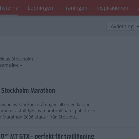
heterna
Löpningen
Träningen
Inspirationen
 adidas Stockholm
parna live –
as Stockholm Marathon
vandlas Stockholm återigen till en enda stor
lometer asfalt fylls av maratonlöpare, publik och
 Marathon 2026 startar från Stockho...
™ MT GTX– perfekt för traillöpning