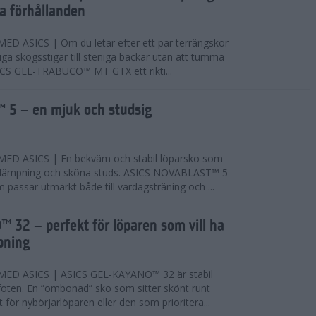
ta förhållanden
 ASICS | Om du letar efter ett par terrängskor
niga skogsstigar till steniga backar utan att tumma
ICS GEL-TRABUCO™ MT GTX ett rikti...
 5 – en mjuk och studsig
D ASICS | En bekväm och stabil löparsko som
 dämpning och sköna studs. ASICS NOVABLAST™ 5
passar utmärkt både till vardagsträning och ...
 32 – perfekt för löparen som vill ha
pning
ED ASICS | ASICS GEL-KAYANO™ 32 är stabil
foten. En ”ombonad” sko som sitter skönt runt
 för nybörjarlöparen eller den som prioritera...