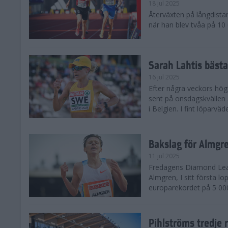
18 jul 2025
Återväxten på långdista
när han blev tvåa på 10
Sarah Lahtis bäst
16 jul 2025
Efter några veckors hög
sent på onsdagskvällen 5
i Belgien. I fint löparvä
Bakslag för Almgr
11 jul 2025
Fredagens Diamond Leag
Almgren, I sitt första l
europarekordet på 5 000
Pihlströms tredje 