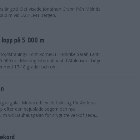
ns är god. Det visade Jonathon Grahn från Mölndal
 000 m vid U23-EM i Bergen.
a lopp på 5 000 m
höjdsträning i Font Romeu i Frankrike Sarah Lahti
 000 m i Meeting International d´Athletism i Liège
der med 17-18 grader och ob...
en
ue gala i Monaco blev ett bakslag för Andreas
opp efter den bejublade segern och nya
 m vid Bauhausgalan för drygt tre veckof seda...
rekord