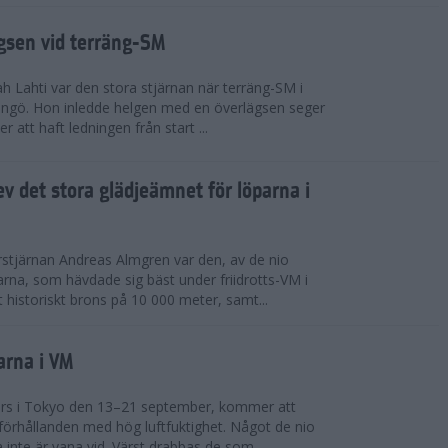
ägsen vid terräng-SM
h Lahti var den stora stjärnan när terräng-SM i
ingö. Hon inledde helgen med en överlägsen seger
 att haft ledningen från start ...
v det stora glädjeämnet för löparna i
stjärnan Andreas Almgren var den, av de nio
rna, som hävdade sig bäst under friidrotts-VM i
 historiskt brons på 10 000 meter, samt...
arna i VM
örs i Tokyo den 13–21 september, kommer att
förhållanden med hög luftfuktighet. Något de nio
inte är vana vid. Värst drabbas de som...