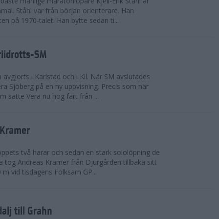
bäste manlige maratonlöpare Kjell-Erik Ståhl är
mal. Ståhl var från början orienterare. Han
ten på 1970-talet. Han bytte sedan ti...
riidrotts-SM
en avgjorts i Karlstad och i Kil. När SM avslutades
a Sjöberg på en ny uppvisning. Precis som när
m satte Vera nu hög fart från ...
 Kramer
 loppets två harar och sedan en stark sololöpning de
 tog Andreas Kramer från Djurgården tillbaka sitt
 m vid tisdagens Folksam GP...
alj till Grahn