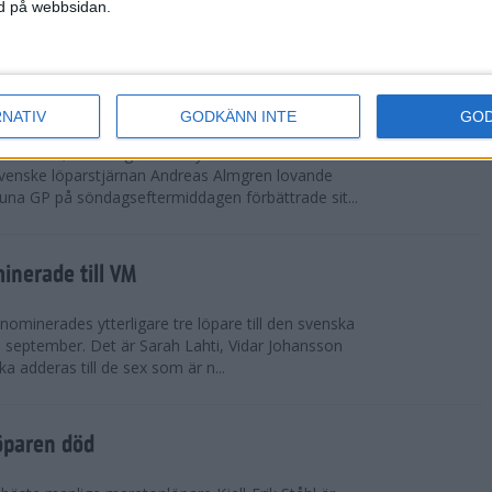
vgjordes inför fullsatta läktare på Stockholms
ned på webbsidan.
 seger i både dam- och herrkampen, delvi...
r Almgren testade VM-formen
RNATIV
GODKÄNN INTE
GO
drotts-VM, som avgörs i Tokyo den 13-21
venske löparstjärnan Andreas Almgren lovande
tuna GP på söndagseftermiddagen förbättrade sit...
inerade till VM
ominerades ytterligare tre löpare till den svenska
i september. Det är Sarah Lahti, Vidar Johansson
 adderas till de sex som är n...
öparen död