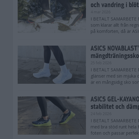
och vandring i blö
4 mar 2026
I BETALT SAMARBETE MED
som klarar allt från reg
på komforten, då är AS
ASICS NOVABLAST™
mängdträningssko
25 feb 2026
I BETALT SAMARBETE ME
glänser med sin mjuka
är en mångsidig sko som 
ASICS GEL-KAYANO™
stabilitet och däm
24 feb 2026
I BETALT SAMARBETE M
med bra stöd runt hela 
foten och passar perfekt