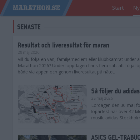
Start
Ny
SENASTE
Resultat och liveresultat för maran
28 maj 2026
​Vill du följa en vän, familjemedlem eller klubbkamrat under
Marathon 2026? Under loppdagen finns flera sätt att följa lö
både via appen och genom liveresultat på nätet.
Så följer du adid
28 maj 2026
Lördagen den 30 maj för
löparfest när över 42 ki
musik. adidas Stockholm
ASICS GEL-TRABUCO