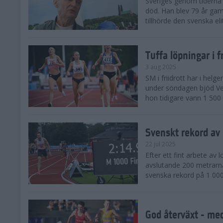
Sveriges genom tiderna 
död. Han blev 79 år gam
tillhörde den svenska eli
Tuffa löpningar i f
3 aug 2025
SM i friidrott har i helg
under söndagen bjöd Ver
hon tidigare vann 1 500 
Svenskt rekord av
22 jul 2025
Efter ett fint arbete av
avslutande 200 metrarna
svenska rekord på 1 000
God återväxt - med