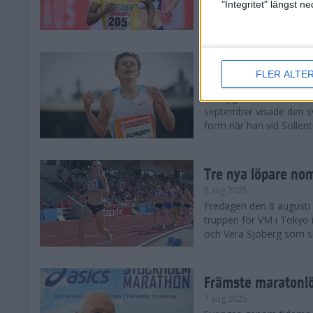
landskamp i friidrott, a
"Integritet" längst 
Stadion. Det blev svensk
Svenskt rekord nä
FLER ALTE
10 aug 2025
En dryg månad före frii
september visade den s
form när han vid Sollen
Tre nya löpare nom
8 aug 2025
Fredagen den 8 augusti n
truppen för VM i Tokyo 
och Vera Sjöberg som ska
Främste maratonl
7 aug 2025