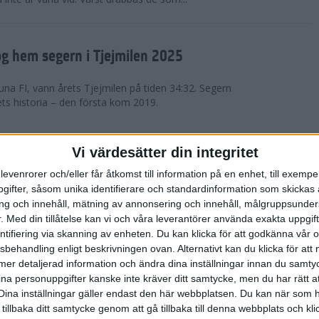
g hem segern i Tjejmilen 2025
na FI, vann årets Tjejmilen på tiden 34:32. Segern
ets historia – den första kom 2019.
en på 12 år i rekordstort adidas
Vi värdesätter din integritet
raton
levenrorer och/eller får åtkomst till information på en enhet, till exempe
ifter, såsom unika identifierare och standardinformation som skickas 
stort adidas Stockholm Halvmaraton avgjordes i
g och innehåll, mätning av annonsering och innehåll, målgruppsunde
äder. 18 grader, mulet och väldigt lite vind. Totalt
.
Med din tillåtelse kan vi och våra leverantörer använda exakta uppgif
a, varav 15,807 kom till sta...
entifiering via skanning av enheten. Du kan klicka för att godkänna vår
sbehandling enligt beskrivningen ovan. Alternativt kan du klicka för att
ll mer detaljerad information och ändra dina inställningar innan du samty
är Sverige vann Finnkampen
ina personuppgifter kanske inte kräver ditt samtycke, men du har rätt 
Dina inställningar gäller endast den här webbplatsen. Du kan när som h
av Finnkampen, världens äldsta och största
 tillbaka ditt samtycke genom att gå tillbaka till denna webbplats och k