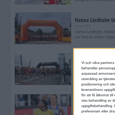
Hanna Lindholm to
6 sep 2025
Hanna Lindholm, Eskilstu
var hennes andra i lopp
Snabbaste segertid
Stockholm Halvma
Vi och våra partners 
30 aug 2025
behandlar personuppg
Ett slutsålt och rekord
anpassad annonserin
nästintill perfekt löparv
utveckling av tjänster
var 19,866 löpare anmäld
positionering och id
leverantörers uppgift
för att få åtkomst ti
Löparna viktiga n
viss behandling av d
26 aug 2025
uppgiftsbehandling. 
Den hundrade upplagan 
preferenser eller dra