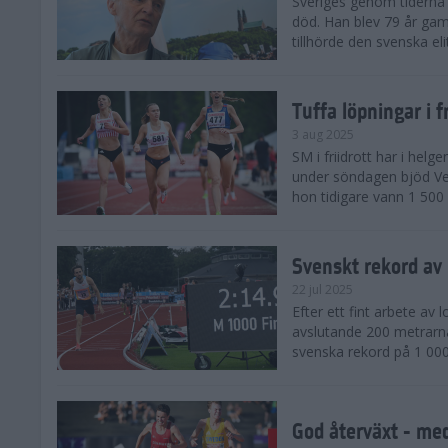
Sveriges genom tiderna 
död. Han blev 79 år gam
tillhörde den svenska eli
Tuffa löpningar i f
3 aug 2025
SM i friidrott har i helg
under söndagen bjöd Ver
hon tidigare vann 1 500 
Svenskt rekord av
22 jul 2025
Efter ett fint arbete av
avslutande 200 metrarna
svenska rekord på 1 000
God återväxt - med