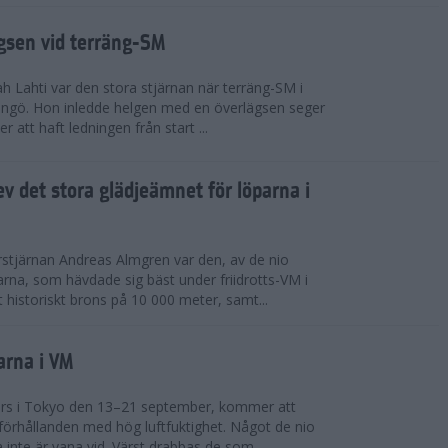
ägsen vid terräng-SM
h Lahti var den stora stjärnan när terräng-SM i
ingö. Hon inledde helgen med en överlägsen seger
 att haft ledningen från start ...
v det stora glädjeämnet för löparna i
stjärnan Andreas Almgren var den, av de nio
rna, som hävdade sig bäst under friidrotts-VM i
 historiskt brons på 10 000 meter, samt...
arna i VM
örs i Tokyo den 13–21 september, kommer att
förhållanden med hög luftfuktighet. Något de nio
inte är vana vid. Värst drabbas de som...