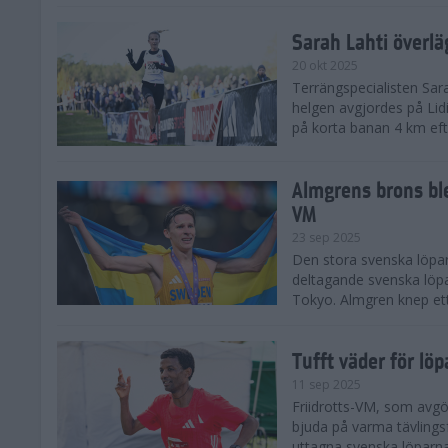
Sarah Lahti överl
20 okt 2025
Terrängspecialisten Sara
helgen avgjordes på Lid
på korta banan 4 km efter
Almgrens brons ble
VM
23 sep 2025
Den stora svenska löpar
deltagande svenska löpa
Tokyo. Almgren knep ett
Tufft väder för löp
11 sep 2025
Friidrotts-VM, som avg
bjuda på varma tävlings
uttagna svenska löparna 