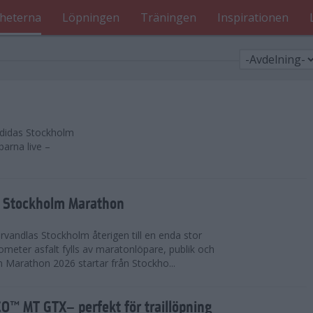
heterna
Löpningen
Träningen
Inspirationen
 adidas Stockholm
parna live –
as Stockholm Marathon
vandlas Stockholm återigen till en enda stor
lometer asfalt fylls av maratonlöpare, publik och
 Marathon 2026 startar från Stockho...
™ MT GTX– perfekt för traillöpning