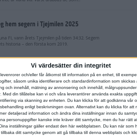
g hem segern i Tjejmilen 2025
na FI, vann årets Tjejmilen på tiden 34:32. Segern
ets historia – den första kom 2019.
en på 12 år i rekordstort adidas
Vi värdesätter din integritet
raton
levenrorer och/eller får åtkomst till information på en enhet, till exempe
ifter, såsom unika identifierare och standardinformation som skickas 
stort adidas Stockholm Halvmaraton avgjordes i
g och innehåll, mätning av annonsering och innehåll, målgruppsunde
äder. 18 grader, mulet och väldigt lite vind. Totalt
.
Med din tillåtelse kan vi och våra leverantörer använda exakta uppgif
a, varav 15,807 kom till sta...
entifiering via skanning av enheten. Du kan klicka för att godkänna vår
sbehandling enligt beskrivningen ovan. Alternativt kan du klicka för att
ll mer detaljerad information och ändra dina inställningar innan du samty
är Sverige vann Finnkampen
ina personuppgifter kanske inte kräver ditt samtycke, men du har rätt 
Dina inställningar gäller endast den här webbplatsen. Du kan när som h
av Finnkampen, världens äldsta och största
 tillbaka ditt samtycke genom att gå tillbaka till denna webbplats och k