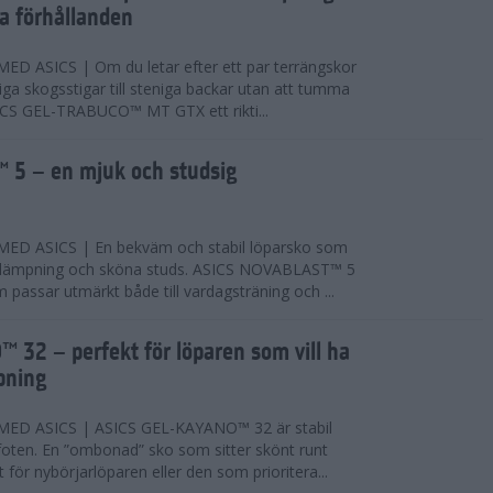
ta förhållanden
 ASICS | Om du letar efter ett par terrängskor
niga skogsstigar till steniga backar utan att tumma
ICS GEL-TRABUCO™ MT GTX ett rikti...
 5 – en mjuk och studsig
D ASICS | En bekväm och stabil löparsko som
 dämpning och sköna studs. ASICS NOVABLAST™ 5
passar utmärkt både till vardagsträning och ...
 32 – perfekt för löparen som vill ha
pning
ED ASICS | ASICS GEL-KAYANO™ 32 är stabil
foten. En ”ombonad” sko som sitter skönt runt
 för nybörjarlöparen eller den som prioritera...