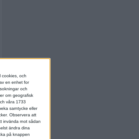
l cookies, och
av en enhet for
rsokningar och
ter om geografisk
 och våra 1733
 neka samtycke eller
cker.
Observera att
att invända mot sådan
elst ändra dina
licka på knappen