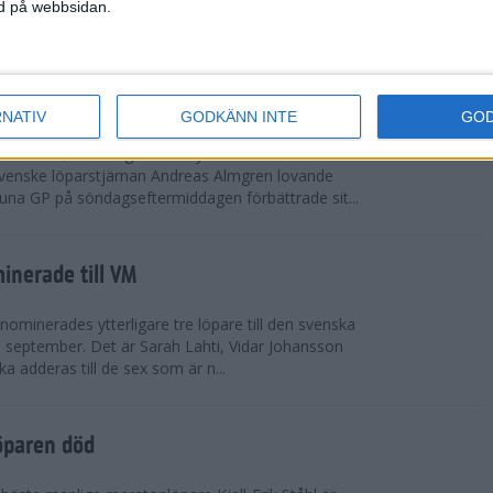
vgjordes inför fullsatta läktare på Stockholms
ned på webbsidan.
 seger i både dam- och herrkampen, delvi...
r Almgren testade VM-formen
RNATIV
GODKÄNN INTE
GO
drotts-VM, som avgörs i Tokyo den 13-21
venske löparstjärnan Andreas Almgren lovande
tuna GP på söndagseftermiddagen förbättrade sit...
inerade till VM
ominerades ytterligare tre löpare till den svenska
i september. Det är Sarah Lahti, Vidar Johansson
 adderas till de sex som är n...
öparen död