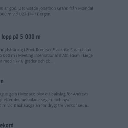
ns är god. Det visade Jonathon Grahn från Mölndal
 000 m vid U23-EM i Bergen.
a lopp på 5 000 m
höjdsträning i Font Romeu i Frankrike Sarah Lahti
 000 m i Meeting International d´Athletism i Liège
der med 17-18 grader och ob...
en
ue gala i Monaco blev ett bakslag för Andreas
opp efter den bejublade segern och nya
 m vid Bauhausgalan för drygt tre veckof seda...
rekord