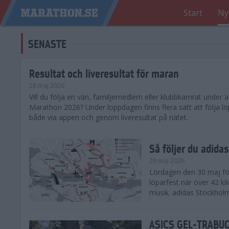
Start
Ny
SENASTE
Resultat och liveresultat för maran
28 maj 2026
​Vill du följa en vän, familjemedlem eller klubbkamrat under
Marathon 2026? Under loppdagen finns flera sätt att följa lö
både via appen och genom liveresultat på nätet.
Så följer du adid
28 maj 2026
Lördagen den 30 maj för
löparfest när över 42 ki
musik. adidas Stockholm
ASICS GEL-TRABUCO