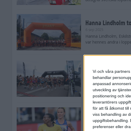
Hanna Lindholm to
6 sep 2025
Hanna Lindholm, Eskilstu
var hennes andra i lopp
Snabbaste segertid
Stockholm Halvma
Vi och våra partners 
30 aug 2025
behandlar personuppg
Ett slutsålt och rekord
anpassad annonserin
nästintill perfekt löparv
utveckling av tjänster
var 19,866 löpare anmäld
positionering och id
leverantörers uppgift
för att få åtkomst ti
Löparna viktiga n
viss behandling av d
26 aug 2025
uppgiftsbehandling. 
Den hundrade upplagan 
preferenser eller dra