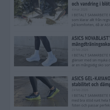
och vandring i blö
4 mar 2026
I BETALT SAMARBETE MED
som klarar allt från reg
på komforten, då är AS
ASICS NOVABLAST™
mängdträningssko
25 feb 2026
I BETALT SAMARBETE ME
glänser med sin mjuka
är en mångsidig sko som 
ASICS GEL-KAYANO™
stabilitet och däm
24 feb 2026
I BETALT SAMARBETE M
med bra stöd runt hela 
foten och passar perfekt