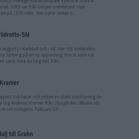
bäste manlige maratonlöpare Kjell-Erik Ståhl är
mal. Ståhl var från början orienterare. Han
ten på 1970-talet. Han bytte sedan ti...
riidrotts-SM
en avgjorts i Karlstad och i Kil. När SM avslutades
a Sjöberg på en ny uppvisning. Precis som när
m satte Vera nu hög fart från ...
 Kramer
 loppets två harar och sedan en stark sololöpning de
 tog Andreas Kramer från Djurgården tillbaka sitt
 m vid tisdagens Folksam GP...
alj till Grahn