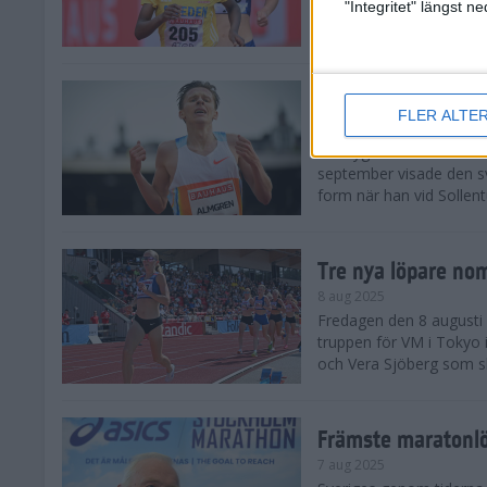
landskamp i friidrott, a
"Integritet" längst 
Stadion. Det blev svensk
Svenskt rekord nä
FLER ALTE
10 aug 2025
En dryg månad före frii
september visade den s
form när han vid Sollen
Tre nya löpare nom
8 aug 2025
Fredagen den 8 augusti n
truppen för VM i Tokyo 
och Vera Sjöberg som ska
Främste maratonl
7 aug 2025