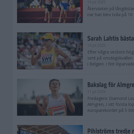
18 jul 2025
Återväxten på långdista
när han blev tvåa på 10
Sarah Lahtis bäst
16 jul 2025
Efter några veckors hög
sent på onsdagskvällen 5
i Belgien. I fint löparvä
Bakslag för Almgr
11 jul 2025
Fredagens Diamond Leag
Almgren, I sitt första l
europarekordet på 5 000
Pihlströms tredje 