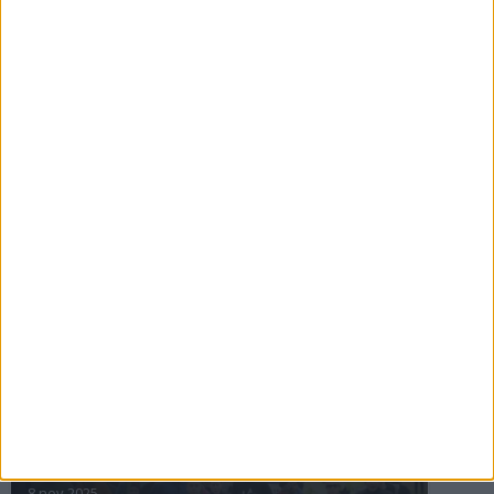
16 jul 2025
Bakslag för Almgren
11 jul 2025
Pihlströms tredje rekord
3 jul 2025
nästa ›
INTRESSANTA LOPP
Höstrusket • 8 november
8 nov 2025