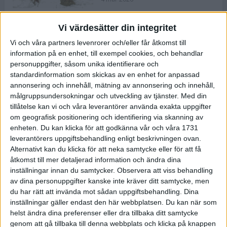
Vi värdesätter din integritet
ASICS NOVABLAST™ 5 – en mjuk
Vi och våra partners levenrorer och/eller får åtkomst till
och studsig mängdträningssko
information på en enhet, till exempel cookies, och behandlar
25 feb 2026
personuppgifter, såsom unika identifierare och
standardinformation som skickas av en enhet for anpassad
annonsering och innehåll, mätning av annonsering och innehåll,
ASICS GEL-KAYANO™ 32 – perfekt
målgruppsundersokningar och utveckling av tjänster.
Med din
för löparen som vill ha stabilitet
tillåtelse kan vi och våra leverantörer använda exakta uppgifter
och dämpning
om geografisk positionering och identifiering via skanning av
24 feb 2026
enheten. Du kan klicka för att godkänna vår och våra 1731
leverantörers uppgiftsbehandling enligt beskrivningen ovan.
Alternativt kan du klicka för att neka samtycke eller för att få
Sarah Lahti överlägsen vid
åtkomst till mer detaljerad information och ändra dina
terräng-SM
inställningar innan du samtycker.
Observera att viss behandling
20 okt 2025
av dina personuppgifter kanske inte kräver ditt samtycke, men
du har rätt att invända mot sådan uppgiftsbehandling. Dina
inställningar gäller endast den här webbplatsen. Du kan när som
helst ändra dina preferenser eller dra tillbaka ditt samtycke
Almgrens brons blev det stora
genom att gå tillbaka till denna webbplats och klicka på knappen