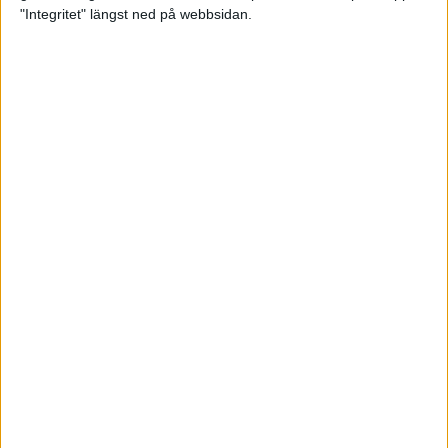
glädjeämnet för löparna i VM
"Integritet" längst ned på webbsidan.
23 sep 2025
Tufft väder för löparna i VM
11 sep 2025
Hanna Lindholm tog hem segern i
Tjejmilen 2025
6 sep 2025
Snabbaste segertiden på 12 år i
rekordstort adidas Stockholm
Halvmaraton
30 aug 2025