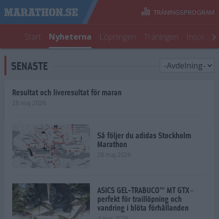
TRÄNINGSPROGRAM
Start
Nyheterna
Löpningen
Träningen
Inspirati
SENASTE
Resultat och liveresultat för maran
28 maj 2026
Så följer du adidas Stockholm
Marathon
28 maj 2026
ASICS GEL-TRABUCO™ MT GTX–
perfekt för traillöpning och
vandring i blöta förhållanden
4 mar 2026