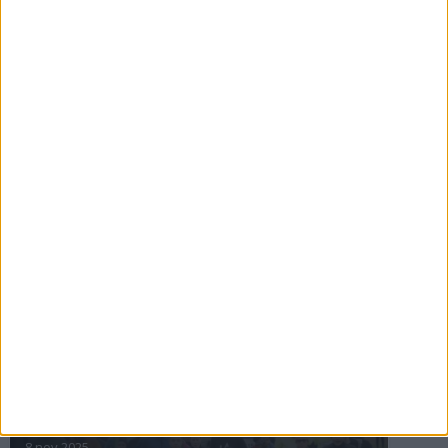
16 jul 2025
Bakslag för Almgren
11 jul 2025
Pihlströms tredje rekord
3 jul 2025
nästa ›
INTRESSANTA LOPP
Höstrusket • 8 november
8 nov 2025