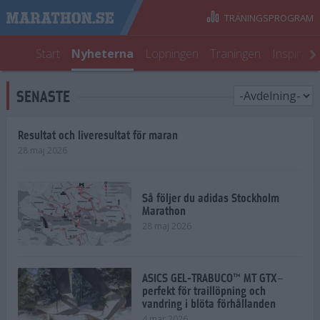
TRÄNINGSPROGRAM
Start
Nyheterna
Löpningen
Träningen
Inspirati
SENASTE
Resultat och liveresultat för maran
28 maj 2026
Så följer du adidas Stockholm
Marathon
28 maj 2026
ASICS GEL-TRABUCO™ MT GTX–
perfekt för traillöpning och
vandring i blöta förhållanden
4 mar 2026