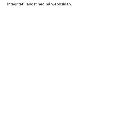
glädjeämnet för löparna i VM
"Integritet" längst ned på webbsidan.
23 sep 2025
Tufft väder för löparna i VM
11 sep 2025
Hanna Lindholm tog hem segern i
Tjejmilen 2025
6 sep 2025
Snabbaste segertiden på 12 år i
rekordstort adidas Stockholm
Halvmaraton
30 aug 2025