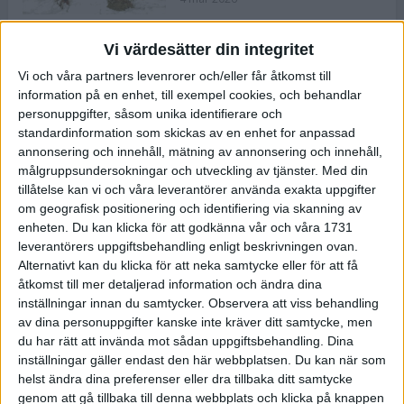
Vi värdesätter din integritet
ASICS NOVABLAST™ 5 – en mjuk
Vi och våra partners levenrorer och/eller får åtkomst till
och studsig mängdträningssko
information på en enhet, till exempel cookies, och behandlar
25 feb 2026
personuppgifter, såsom unika identifierare och
standardinformation som skickas av en enhet for anpassad
annonsering och innehåll, mätning av annonsering och innehåll,
ASICS GEL-KAYANO™ 32 – perfekt
målgruppsundersokningar och utveckling av tjänster.
Med din
för löparen som vill ha stabilitet
tillåtelse kan vi och våra leverantörer använda exakta uppgifter
och dämpning
om geografisk positionering och identifiering via skanning av
24 feb 2026
enheten. Du kan klicka för att godkänna vår och våra 1731
leverantörers uppgiftsbehandling enligt beskrivningen ovan.
Alternativt kan du klicka för att neka samtycke eller för att få
Sarah Lahti överlägsen vid
åtkomst till mer detaljerad information och ändra dina
terräng-SM
inställningar innan du samtycker.
Observera att viss behandling
20 okt 2025
av dina personuppgifter kanske inte kräver ditt samtycke, men
du har rätt att invända mot sådan uppgiftsbehandling. Dina
inställningar gäller endast den här webbplatsen. Du kan när som
helst ändra dina preferenser eller dra tillbaka ditt samtycke
Almgrens brons blev det stora
genom att gå tillbaka till denna webbplats och klicka på knappen