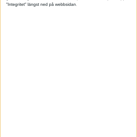
glädjeämnet för löparna i VM
"Integritet" längst ned på webbsidan.
23 sep 2025
Tufft väder för löparna i VM
11 sep 2025
Hanna Lindholm tog hem segern i
Tjejmilen 2025
6 sep 2025
Snabbaste segertiden på 12 år i
rekordstort adidas Stockholm
Halvmaraton
30 aug 2025