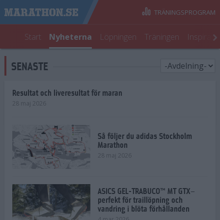
TRÄNINGSPROGRAM
Start
Nyheterna
Löpningen
Träningen
Inspirati
SENASTE
Resultat och liveresultat för maran
28 maj 2026
Så följer du adidas Stockholm
Marathon
28 maj 2026
ASICS GEL-TRABUCO™ MT GTX–
perfekt för traillöpning och
vandring i blöta förhållanden
4 mar 2026