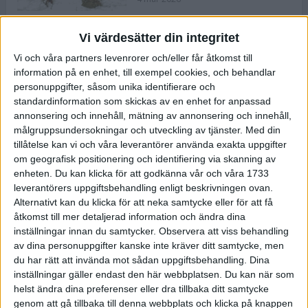
Vi värdesätter din integritet
ASICS NOVABLAST™ 5 – en mjuk
Vi och våra partners levenrorer och/eller får åtkomst till
och studsig mängdträningssko
information på en enhet, till exempel cookies, och behandlar
25 feb 2026
personuppgifter, såsom unika identifierare och
standardinformation som skickas av en enhet for anpassad
annonsering och innehåll, mätning av annonsering och innehåll,
ASICS GEL-KAYANO™ 32 – perfekt
målgruppsundersokningar och utveckling av tjänster.
Med din
för löparen som vill ha stabilitet
tillåtelse kan vi och våra leverantörer använda exakta uppgifter
och dämpning
om geografisk positionering och identifiering via skanning av
24 feb 2026
enheten. Du kan klicka för att godkänna vår och våra 1733
leverantörers uppgiftsbehandling enligt beskrivningen ovan.
Alternativt kan du klicka för att neka samtycke eller för att få
Sarah Lahti överlägsen vid
åtkomst till mer detaljerad information och ändra dina
terräng-SM
inställningar innan du samtycker.
Observera att viss behandling
20 okt 2025
av dina personuppgifter kanske inte kräver ditt samtycke, men
du har rätt att invända mot sådan uppgiftsbehandling. Dina
inställningar gäller endast den här webbplatsen. Du kan när som
helst ändra dina preferenser eller dra tillbaka ditt samtycke
Almgrens brons blev det stora
genom att gå tillbaka till denna webbplats och klicka på knappen