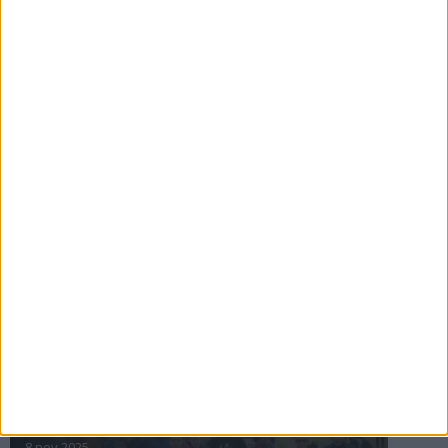
16 jul 2025
Bakslag för Almgren
11 jul 2025
Pihlströms tredje rekord
3 jul 2025
nästa ›
INTRESSANTA LOPP
Höstrusket • 8 november
8 nov 2025