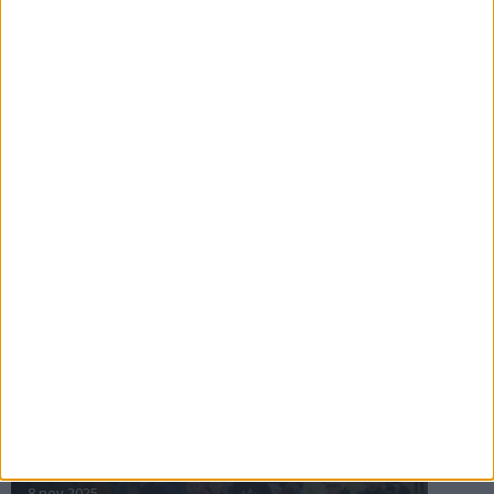
16 jul 2025
Bakslag för Almgren
11 jul 2025
Pihlströms tredje rekord
3 jul 2025
nästa ›
INTRESSANTA LOPP
Höstrusket • 8 november
8 nov 2025