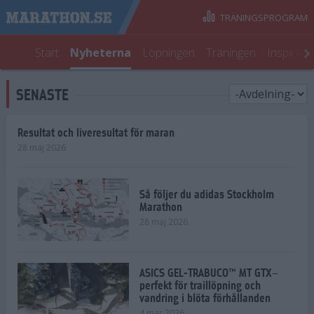
TRÄNINGSPROGRAM
Start
Nyheterna
Löpningen
Träningen
Inspirati
SENASTE
Resultat och liveresultat för maran
28 maj 2026
Så följer du adidas Stockholm
Marathon
28 maj 2026
ASICS GEL-TRABUCO™ MT GTX–
perfekt för traillöpning och
vandring i blöta förhållanden
4 mar 2026