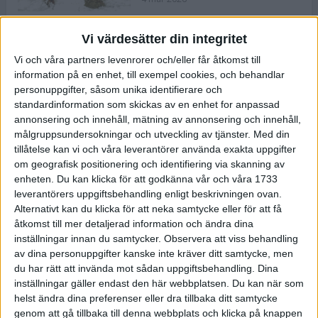
Vi värdesätter din integritet
ASICS NOVABLAST™ 5 – en mjuk
Vi och våra partners levenrorer och/eller får åtkomst till
och studsig mängdträningssko
information på en enhet, till exempel cookies, och behandlar
25 feb 2026
personuppgifter, såsom unika identifierare och
standardinformation som skickas av en enhet for anpassad
annonsering och innehåll, mätning av annonsering och innehåll,
ASICS GEL-KAYANO™ 32 – perfekt
målgruppsundersokningar och utveckling av tjänster.
Med din
för löparen som vill ha stabilitet
tillåtelse kan vi och våra leverantörer använda exakta uppgifter
och dämpning
om geografisk positionering och identifiering via skanning av
24 feb 2026
enheten. Du kan klicka för att godkänna vår och våra 1733
leverantörers uppgiftsbehandling enligt beskrivningen ovan.
Alternativt kan du klicka för att neka samtycke eller för att få
Sarah Lahti överlägsen vid
åtkomst till mer detaljerad information och ändra dina
terräng-SM
inställningar innan du samtycker.
Observera att viss behandling
20 okt 2025
av dina personuppgifter kanske inte kräver ditt samtycke, men
du har rätt att invända mot sådan uppgiftsbehandling. Dina
inställningar gäller endast den här webbplatsen. Du kan när som
helst ändra dina preferenser eller dra tillbaka ditt samtycke
Almgrens brons blev det stora
genom att gå tillbaka till denna webbplats och klicka på knappen