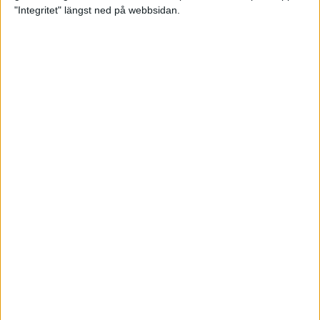
glädjeämnet för löparna i VM
"Integritet" längst ned på webbsidan.
23 sep 2025
Tufft väder för löparna i VM
11 sep 2025
Hanna Lindholm tog hem segern i
Tjejmilen 2025
6 sep 2025
Snabbaste segertiden på 12 år i
rekordstort adidas Stockholm
Halvmaraton
30 aug 2025