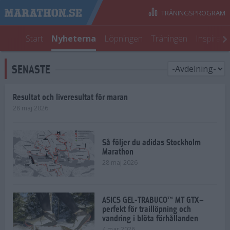
TRÄNINGSPROGRAM
Start
Nyheterna
Löpningen
Träningen
Inspirati
SENASTE
Resultat och liveresultat för maran
28 maj 2026
Så följer du adidas Stockholm
Marathon
28 maj 2026
ASICS GEL-TRABUCO™ MT GTX–
perfekt för traillöpning och
vandring i blöta förhållanden
4 mar 2026