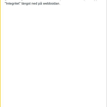
glädjeämnet för löparna i VM
"Integritet" längst ned på webbsidan.
23 sep 2025
Tufft väder för löparna i VM
11 sep 2025
Hanna Lindholm tog hem segern i
Tjejmilen 2025
6 sep 2025
Snabbaste segertiden på 12 år i
rekordstort adidas Stockholm
Halvmaraton
30 aug 2025