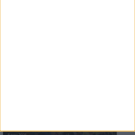
16 jul 2025
Bakslag för Almgren
11 jul 2025
Pihlströms tredje rekord
3 jul 2025
nästa ›
INTRESSANTA LOPP
Höstrusket • 8 november
8 nov 2025