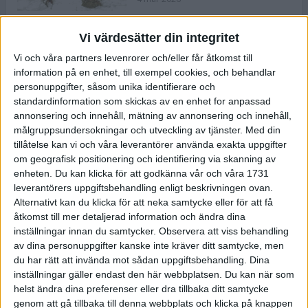
Vi värdesätter din integritet
ASICS NOVABLAST™ 5 – en mjuk
Vi och våra partners levenrorer och/eller får åtkomst till
och studsig mängdträningssko
information på en enhet, till exempel cookies, och behandlar
25 feb 2026
personuppgifter, såsom unika identifierare och
standardinformation som skickas av en enhet for anpassad
annonsering och innehåll, mätning av annonsering och innehåll,
ASICS GEL-KAYANO™ 32 – perfekt
målgruppsundersokningar och utveckling av tjänster.
Med din
för löparen som vill ha stabilitet
tillåtelse kan vi och våra leverantörer använda exakta uppgifter
och dämpning
om geografisk positionering och identifiering via skanning av
24 feb 2026
enheten. Du kan klicka för att godkänna vår och våra 1731
leverantörers uppgiftsbehandling enligt beskrivningen ovan.
Alternativt kan du klicka för att neka samtycke eller för att få
Sarah Lahti överlägsen vid
åtkomst till mer detaljerad information och ändra dina
terräng-SM
inställningar innan du samtycker.
Observera att viss behandling
20 okt 2025
av dina personuppgifter kanske inte kräver ditt samtycke, men
du har rätt att invända mot sådan uppgiftsbehandling. Dina
inställningar gäller endast den här webbplatsen. Du kan när som
helst ändra dina preferenser eller dra tillbaka ditt samtycke
Almgrens brons blev det stora
genom att gå tillbaka till denna webbplats och klicka på knappen