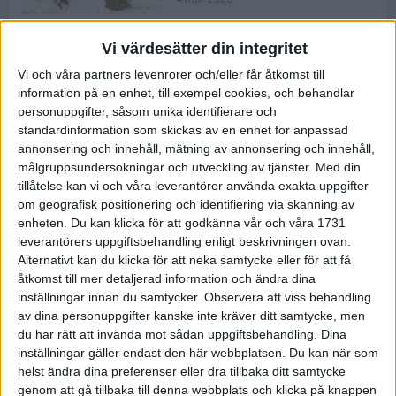
Vi värdesätter din integritet
ASICS NOVABLAST™ 5 – en mjuk
Vi och våra partners levenrorer och/eller får åtkomst till
och studsig mängdträningssko
information på en enhet, till exempel cookies, och behandlar
25 feb 2026
personuppgifter, såsom unika identifierare och
standardinformation som skickas av en enhet for anpassad
annonsering och innehåll, mätning av annonsering och innehåll,
ASICS GEL-KAYANO™ 32 – perfekt
målgruppsundersokningar och utveckling av tjänster.
Med din
för löparen som vill ha stabilitet
tillåtelse kan vi och våra leverantörer använda exakta uppgifter
och dämpning
om geografisk positionering och identifiering via skanning av
24 feb 2026
enheten. Du kan klicka för att godkänna vår och våra 1731
leverantörers uppgiftsbehandling enligt beskrivningen ovan.
Alternativt kan du klicka för att neka samtycke eller för att få
Sarah Lahti överlägsen vid
åtkomst till mer detaljerad information och ändra dina
terräng-SM
inställningar innan du samtycker.
Observera att viss behandling
20 okt 2025
av dina personuppgifter kanske inte kräver ditt samtycke, men
du har rätt att invända mot sådan uppgiftsbehandling. Dina
inställningar gäller endast den här webbplatsen. Du kan när som
helst ändra dina preferenser eller dra tillbaka ditt samtycke
Almgrens brons blev det stora
genom att gå tillbaka till denna webbplats och klicka på knappen