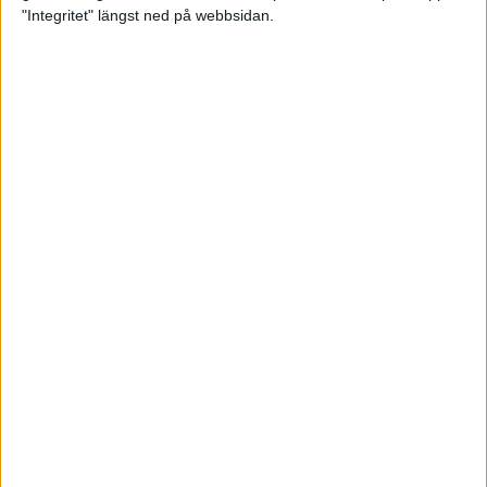
glädjeämnet för löparna i VM
"Integritet" längst ned på webbsidan.
23 sep 2025
Tufft väder för löparna i VM
11 sep 2025
Hanna Lindholm tog hem segern i
Tjejmilen 2025
6 sep 2025
Snabbaste segertiden på 12 år i
rekordstort adidas Stockholm
Halvmaraton
30 aug 2025