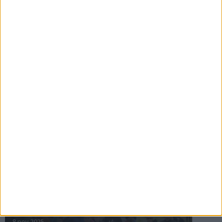
16 jul 2025
Bakslag för Almgren
11 jul 2025
Pihlströms tredje rekord
3 jul 2025
nästa ›
INTRESSANTA LOPP
Höstrusket • 8 november
8 nov 2025