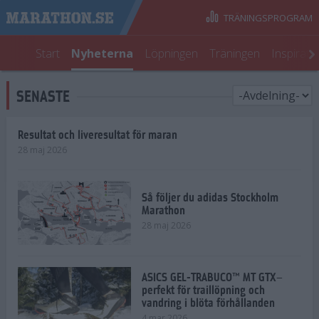
TRÄNINGSPROGRAM
Start
Nyheterna
Löpningen
Träningen
Inspirati
SENASTE
Resultat och liveresultat för maran
28 maj 2026
Så följer du adidas Stockholm
Marathon
28 maj 2026
ASICS GEL-TRABUCO™ MT GTX–
perfekt för traillöpning och
vandring i blöta förhållanden
4 mar 2026