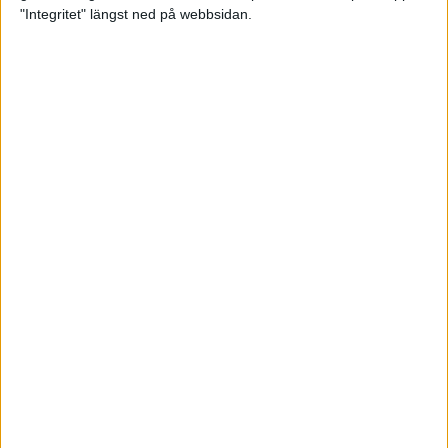
glädjeämnet för löparna i VM
"Integritet" längst ned på webbsidan.
23 sep 2025
Tufft väder för löparna i VM
11 sep 2025
Hanna Lindholm tog hem segern i
Tjejmilen 2025
6 sep 2025
Snabbaste segertiden på 12 år i
rekordstort adidas Stockholm
Halvmaraton
30 aug 2025