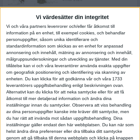
Vi värdesätter din integritet
ASICS NOVABLAST™ 5 – en mjuk
Vi och våra partners levenrorer och/eller får åtkomst till
och studsig mängdträningssko
information på en enhet, till exempel cookies, och behandlar
25 feb 2026
personuppgifter, såsom unika identifierare och
standardinformation som skickas av en enhet for anpassad
annonsering och innehåll, mätning av annonsering och innehåll,
ASICS GEL-KAYANO™ 32 – perfekt
målgruppsundersokningar och utveckling av tjänster.
Med din
för löparen som vill ha stabilitet
tillåtelse kan vi och våra leverantörer använda exakta uppgifter
och dämpning
om geografisk positionering och identifiering via skanning av
24 feb 2026
enheten. Du kan klicka för att godkänna vår och våra 1733
leverantörers uppgiftsbehandling enligt beskrivningen ovan.
Alternativt kan du klicka för att neka samtycke eller för att få
Sarah Lahti överlägsen vid
åtkomst till mer detaljerad information och ändra dina
terräng-SM
inställningar innan du samtycker.
Observera att viss behandling
20 okt 2025
av dina personuppgifter kanske inte kräver ditt samtycke, men
du har rätt att invända mot sådan uppgiftsbehandling. Dina
inställningar gäller endast den här webbplatsen. Du kan när som
helst ändra dina preferenser eller dra tillbaka ditt samtycke
Almgrens brons blev det stora
genom att gå tillbaka till denna webbplats och klicka på knappen