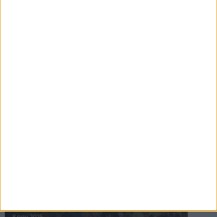
16 jul 2025
Bakslag för Almgren
11 jul 2025
Pihlströms tredje rekord
3 jul 2025
nästa ›
INTRESSANTA LOPP
Höstrusket • 8 november
8 nov 2025