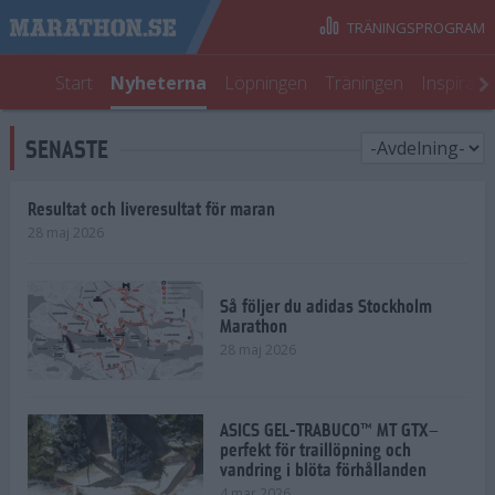
TRÄNINGSPROGRAM
Start
Nyheterna
Löpningen
Träningen
Inspirati
SENASTE
Resultat och liveresultat för maran
28 maj 2026
Så följer du adidas Stockholm
Marathon
28 maj 2026
ASICS GEL-TRABUCO™ MT GTX–
perfekt för traillöpning och
vandring i blöta förhållanden
4 mar 2026