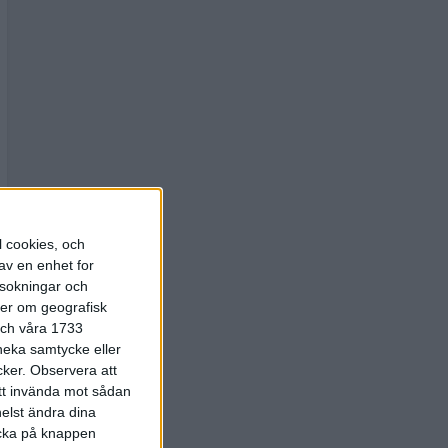
l cookies, och
av en enhet for
rsokningar och
ter om geografisk
 och våra 1733
 neka samtycke eller
cker.
Observera att
att invända mot sådan
elst ändra dina
licka på knappen