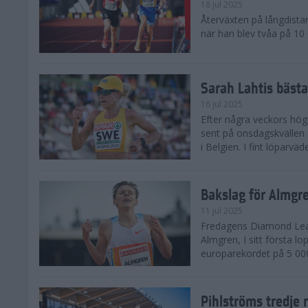
18 jul 2025
Återväxten på långdista
när han blev tvåa på 10
Sarah Lahtis bäst
16 jul 2025
Efter några veckors hög
sent på onsdagskvällen 5
i Belgien. I fint löparvä
Bakslag för Almgr
11 jul 2025
Fredagens Diamond Leag
Almgren, I sitt första l
europarekordet på 5 000
Pihlströms tredje 