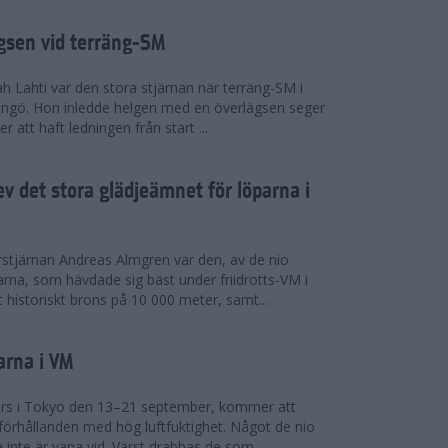
ägsen vid terräng-SM
h Lahti var den stora stjärnan när terräng-SM i
ingö. Hon inledde helgen med en överlägsen seger
 att haft ledningen från start ...
v det stora glädjeämnet för löparna i
stjärnan Andreas Almgren var den, av de nio
rna, som hävdade sig bäst under friidrotts-VM i
 historiskt brons på 10 000 meter, samt...
arna i VM
örs i Tokyo den 13–21 september, kommer att
förhållanden med hög luftfuktighet. Något de nio
inte är vana vid. Värst drabbas de som...