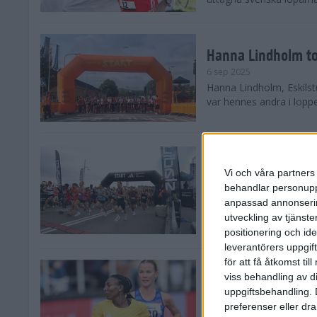
Hanna Lindholm to
6 sep 2025
Hanna Lindholm, Eskilstu
var hennes andra i lopp
Snabbaste segertid
Stockholm Halvma
Vi och våra partners 
30 aug 2025
behandlar personuppg
Ett slutsålt och rekord
anpassad annonserin
nästintill perfekt löparv
utveckling av tjänster
var 19,866 löpare anmäld
positionering och id
leverantörers uppgift
för att få åtkomst ti
Löparna viktiga n
viss behandling av d
26 aug 2025
uppgiftsbehandling. 
Den hundrade upplagan 
preferenser eller dra