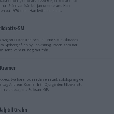
bäste manlige maratonlöpare Kjell-Erik Ståhl är
mal. Ståhl var från början orienterare. Han
ten på 1970-talet. Han bytte sedan ti...
riidrotts-SM
en avgjorts i Karlstad och i Kil. När SM avslutades
a Sjöberg på en ny uppvisning. Precis som när
m satte Vera nu hög fart från ...
 Kramer
 loppets två harar och sedan en stark sololöpning de
 tog Andreas Kramer från Djurgården tillbaka sitt
 m vid tisdagens Folksam GP...
alj till Grahn