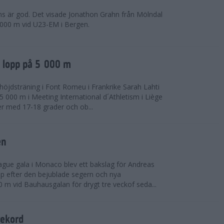
ns är god. Det visade Jonathon Grahn från Mölndal
 000 m vid U23-EM i Bergen.
a lopp på 5 000 m
höjdsträning i Font Romeu i Frankrike Sarah Lahti
 000 m i Meeting International d´Athletism i Liège
der med 17-18 grader och ob...
en
ue gala i Monaco blev ett bakslag för Andreas
opp efter den bejublade segern och nya
 m vid Bauhausgalan för drygt tre veckof seda...
rekord