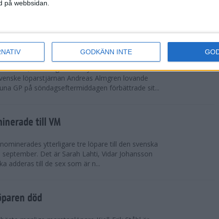
vgjordes inför fullsatta läktare på Stockholms
ned på webbsidan.
 seger i både dam- och herrkampen, delvi...
r Almgren testade VM-formen
RNATIV
GODKÄNN INTE
GO
drotts-VM, som avgörs i Tokyo den 13-21
venske löparstjärnan Andreas Almgren lovande
tuna GP på söndagseftermiddagen förbättrade sit...
inerade till VM
ominerades ytterligare tre löpare till den svenska
i september. Det är Sarah Lahti, Vidar Johansson
 adderas till de sex som är n...
öparen död