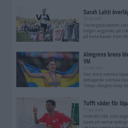
Sarah Lahti överl
20 okt 2025
Terrängspecialisten Sara
helgen avgjordes på Lid
på korta banan 4 km efter
Almgrens brons ble
VM
23 sep 2025
Den stora svenska löpar
deltagande svenska löpa
Tokyo. Almgren knep ett
Tufft väder för löp
11 sep 2025
Friidrotts-VM, som avg
bjuda på varma tävlings
uttagna svenska löparna 