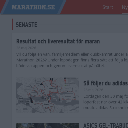
Start
Ny
SENASTE
Resultat och liveresultat för maran
28 maj 2026
​Vill du följa en vän, familjemedlem eller klubbkamrat under
Marathon 2026? Under loppdagen finns flera sätt att följa lö
både via appen och genom liveresultat på nätet.
Så följer du adid
28 maj 2026
Lördagen den 30 maj för
löparfest när över 42 ki
musik. adidas Stockholm
ASICS GEL-TRABUCO