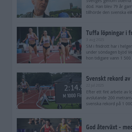
Sveriges genom tiderna 
död. Han blev 79 år gam
tillhörde den svenska eli
Tuffa löpningar i f
3 aug 2025
SM i friidrott har i helg
under söndagen bjöd Ver
hon tidigare vann 1 500 
Svenskt rekord av
22 jul 2025
Efter ett fint arbete av
avslutande 200 metrarna
svenska rekord på 1 000
God återväxt - med