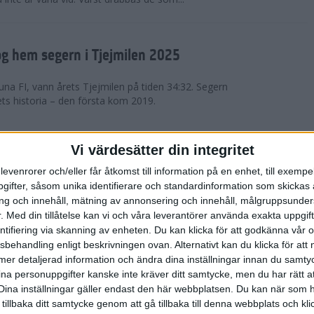
g hem segern i Tjejmilen 2025
na FI, vann årets Tjejmilen på tiden 34:32. Segern
ets historia – den första kom 2019.
en på 12 år i rekordstort adidas
Vi värdesätter din integritet
raton
levenrorer och/eller får åtkomst till information på en enhet, till exempe
ifter, såsom unika identifierare och standardinformation som skickas 
stort adidas Stockholm Halvmaraton avgjordes i
g och innehåll, mätning av annonsering och innehåll, målgruppsunde
äder. 18 grader, mulet och väldigt lite vind. Totalt
.
Med din tillåtelse kan vi och våra leverantörer använda exakta uppgif
a, varav 15,807 kom till sta...
entifiering via skanning av enheten. Du kan klicka för att godkänna vår
sbehandling enligt beskrivningen ovan. Alternativt kan du klicka för att
ll mer detaljerad information och ändra dina inställningar innan du samty
är Sverige vann Finnkampen
ina personuppgifter kanske inte kräver ditt samtycke, men du har rätt 
Dina inställningar gäller endast den här webbplatsen. Du kan när som h
av Finnkampen, världens äldsta och största
 tillbaka ditt samtycke genom att gå tillbaka till denna webbplats och k