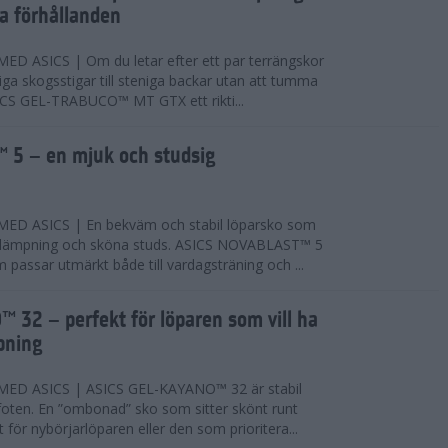
ta förhållanden
 ASICS | Om du letar efter ett par terrängskor
niga skogsstigar till steniga backar utan att tumma
ICS GEL-TRABUCO™ MT GTX ett rikti...
 5 – en mjuk och studsig
D ASICS | En bekväm och stabil löparsko som
 dämpning och sköna studs. ASICS NOVABLAST™ 5
passar utmärkt både till vardagsträning och ...
 32 – perfekt för löparen som vill ha
pning
ED ASICS | ASICS GEL-KAYANO™ 32 är stabil
foten. En ”ombonad” sko som sitter skönt runt
 för nybörjarlöparen eller den som prioritera...