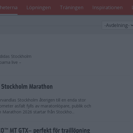
heterna
Löpningen
Träningen
Inspirationen
 adidas Stockholm
parna live –
as Stockholm Marathon
vandlas Stockholm återigen till en enda stor
lometer asfalt fylls av maratonlöpare, publik och
 Marathon 2026 startar från Stockho...
™ MT GTX– perfekt för traillöpning