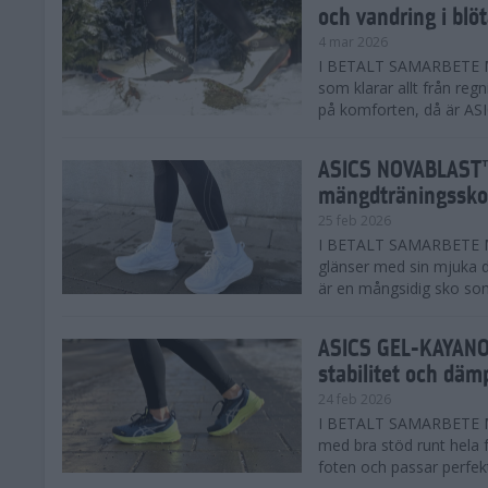
och vandring i blö
4 mar 2026
I BETALT SAMARBETE MED
som klarar allt från reg
på komforten, då är AS
ASICS NOVABLAST™
mängdträningssko
25 feb 2026
I BETALT SAMARBETE ME
glänser med sin mjuka
är en mångsidig sko som 
ASICS GEL-KAYANO™
stabilitet och däm
24 feb 2026
I BETALT SAMARBETE M
med bra stöd runt hela 
foten och passar perfekt