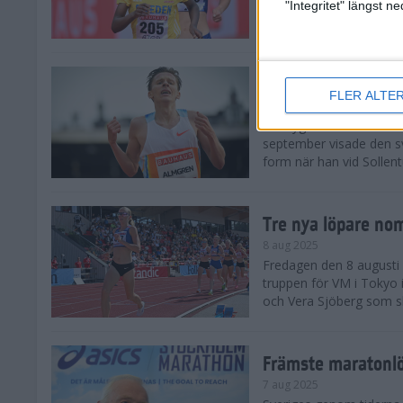
landskamp i friidrott, a
"Integritet" längst 
Stadion. Det blev svensk
Svenskt rekord nä
FLER ALTE
10 aug 2025
En dryg månad före frii
september visade den s
form när han vid Sollen
Tre nya löpare nom
8 aug 2025
Fredagen den 8 augusti n
truppen för VM i Tokyo 
och Vera Sjöberg som ska
Främste maratonl
7 aug 2025