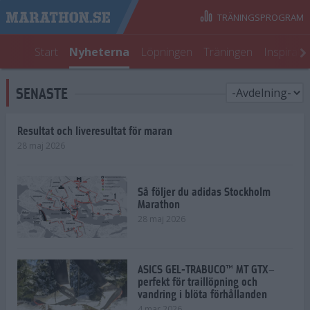
TRÄNINGSPROGRAM
Start
Nyheterna
Löpningen
Träningen
Inspirati
SENASTE
Resultat och liveresultat för maran
28 maj 2026
Så följer du adidas Stockholm
Marathon
28 maj 2026
ASICS GEL-TRABUCO™ MT GTX–
perfekt för traillöpning och
vandring i blöta förhållanden
4 mar 2026