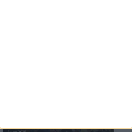
16 jul 2025
Bakslag för Almgren
11 jul 2025
Pihlströms tredje rekord
3 jul 2025
nästa ›
INTRESSANTA LOPP
Höstrusket • 8 november
8 nov 2025