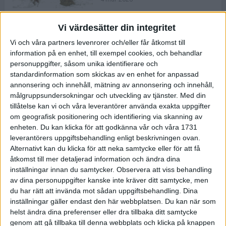
Vi värdesätter din integritet
ASICS NOVABLAST™ 5 – en mjuk
Vi och våra partners levenrorer och/eller får åtkomst till
och studsig mängdträningssko
information på en enhet, till exempel cookies, och behandlar
25 feb 2026
personuppgifter, såsom unika identifierare och
standardinformation som skickas av en enhet for anpassad
annonsering och innehåll, mätning av annonsering och innehåll,
ASICS GEL-KAYANO™ 32 – perfekt
målgruppsundersokningar och utveckling av tjänster.
Med din
för löparen som vill ha stabilitet
tillåtelse kan vi och våra leverantörer använda exakta uppgifter
och dämpning
om geografisk positionering och identifiering via skanning av
24 feb 2026
enheten. Du kan klicka för att godkänna vår och våra 1731
leverantörers uppgiftsbehandling enligt beskrivningen ovan.
Alternativt kan du klicka för att neka samtycke eller för att få
Sarah Lahti överlägsen vid
åtkomst till mer detaljerad information och ändra dina
terräng-SM
inställningar innan du samtycker.
Observera att viss behandling
20 okt 2025
av dina personuppgifter kanske inte kräver ditt samtycke, men
du har rätt att invända mot sådan uppgiftsbehandling. Dina
inställningar gäller endast den här webbplatsen. Du kan när som
helst ändra dina preferenser eller dra tillbaka ditt samtycke
Almgrens brons blev det stora
genom att gå tillbaka till denna webbplats och klicka på knappen