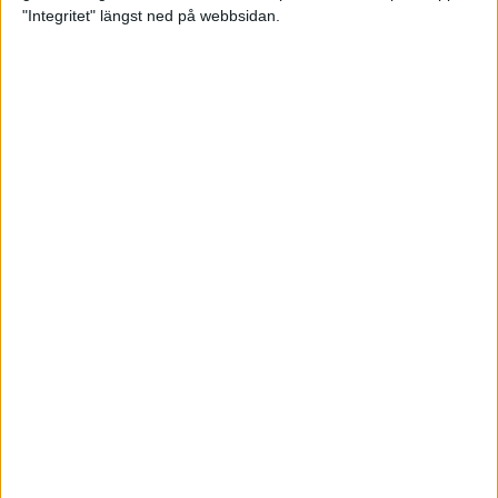
glädjeämnet för löparna i VM
"Integritet" längst ned på webbsidan.
23 sep 2025
Tufft väder för löparna i VM
11 sep 2025
Hanna Lindholm tog hem segern i
Tjejmilen 2025
6 sep 2025
Snabbaste segertiden på 12 år i
rekordstort adidas Stockholm
Halvmaraton
30 aug 2025