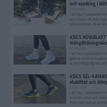
och vandring i blö
4 mar 2026
I BETALT SAMARBETE MED
som klarar allt från reg
på komforten, då är AS
ASICS NOVABLAST™
mängdträningssko
25 feb 2026
I BETALT SAMARBETE ME
glänser med sin mjuka
är en mångsidig sko som 
ASICS GEL-KAYANO™
stabilitet och däm
24 feb 2026
I BETALT SAMARBETE M
med bra stöd runt hela 
foten och passar perfekt