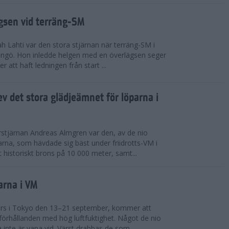
ägsen vid terräng-SM
h Lahti var den stora stjärnan när terräng-SM i
ingö. Hon inledde helgen med en överlägsen seger
 att haft ledningen från start ...
v det stora glädjeämnet för löparna i
stjärnan Andreas Almgren var den, av de nio
rna, som hävdade sig bäst under friidrotts-VM i
 historiskt brons på 10 000 meter, samt...
arna i VM
örs i Tokyo den 13–21 september, kommer att
förhållanden med hög luftfuktighet. Något de nio
inte är vana vid. Värst drabbas de som...