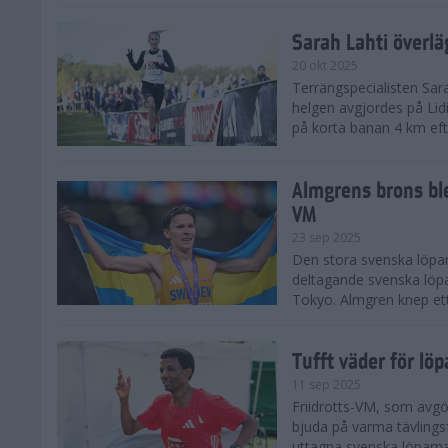
Sarah Lahti överl
20 okt 2025
Terrängspecialisten Sara
helgen avgjordes på Lid
på korta banan 4 km efter
Almgrens brons ble
VM
23 sep 2025
Den stora svenska löpar
deltagande svenska löpa
Tokyo. Almgren knep ett
Tufft väder för löp
11 sep 2025
Friidrotts-VM, som avg
bjuda på varma tävlings
uttagna svenska löparna 