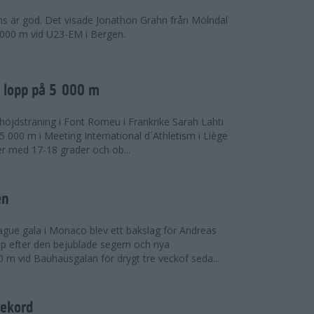
ns är god. Det visade Jonathon Grahn från Mölndal
 000 m vid U23-EM i Bergen.
a lopp på 5 000 m
höjdsträning i Font Romeu i Frankrike Sarah Lahti
 000 m i Meeting International d´Athletism i Liège
der med 17-18 grader och ob...
en
ue gala i Monaco blev ett bakslag för Andreas
opp efter den bejublade segern och nya
 m vid Bauhausgalan för drygt tre veckof seda...
rekord