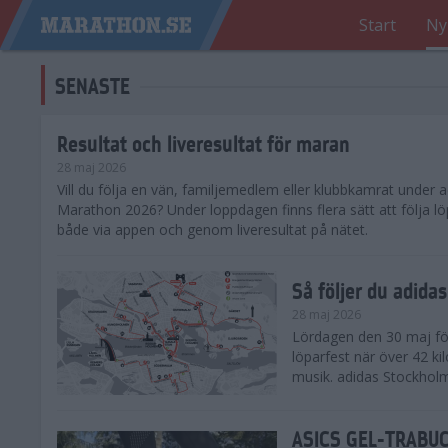
Start
Ny
SENASTE
Resultat och liveresultat för maran
28 maj 2026
​Vill du följa en vän, familjemedlem eller klubbkamrat under
Marathon 2026? Under loppdagen finns flera sätt att följa lö
både via appen och genom liveresultat på nätet.
Så följer du adid
28 maj 2026
Lördagen den 30 maj för
löparfest när över 42 ki
musik. adidas Stockholm
ASICS GEL-TRABUCO