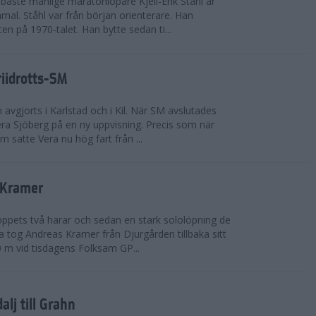
bäste manlige maratonlöpare Kjell-Erik Ståhl är
mal. Ståhl var från början orienterare. Han
ten på 1970-talet. Han bytte sedan ti...
riidrotts-SM
en avgjorts i Karlstad och i Kil. När SM avslutades
a Sjöberg på en ny uppvisning. Precis som när
m satte Vera nu hög fart från ...
 Kramer
 loppets två harar och sedan en stark sololöpning de
 tog Andreas Kramer från Djurgården tillbaka sitt
 m vid tisdagens Folksam GP...
alj till Grahn