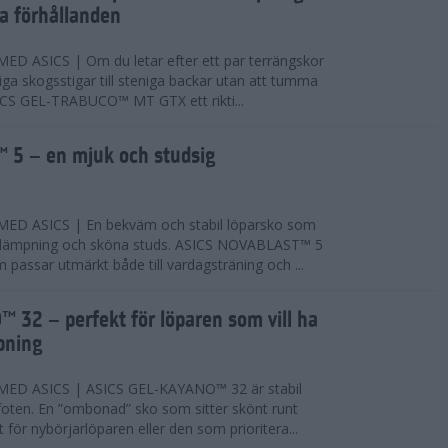
ta förhållanden
 ASICS | Om du letar efter ett par terrängskor
niga skogsstigar till steniga backar utan att tumma
ICS GEL-TRABUCO™ MT GTX ett rikti...
 5 – en mjuk och studsig
D ASICS | En bekväm och stabil löparsko som
 dämpning och sköna studs. ASICS NOVABLAST™ 5
passar utmärkt både till vardagsträning och ...
 32 – perfekt för löparen som vill ha
pning
ED ASICS | ASICS GEL-KAYANO™ 32 är stabil
foten. En ”ombonad” sko som sitter skönt runt
 för nybörjarlöparen eller den som prioritera...