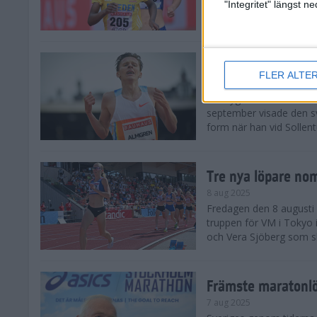
landskamp i friidrott, a
"Integritet" längst 
Stadion. Det blev svensk
Svenskt rekord nä
FLER ALTE
10 aug 2025
En dryg månad före frii
september visade den s
form när han vid Sollen
Tre nya löpare nom
8 aug 2025
Fredagen den 8 augusti n
truppen för VM i Tokyo 
och Vera Sjöberg som ska
Främste maratonl
7 aug 2025