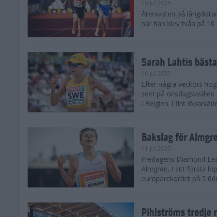
18 jul 2025
Återväxten på långdista
när han blev tvåa på 10
Sarah Lahtis bäst
16 jul 2025
Efter några veckors hög
sent på onsdagskvällen 5
i Belgien. I fint löparvä
Bakslag för Almgr
11 jul 2025
Fredagens Diamond Leag
Almgren, I sitt första l
europarekordet på 5 000
Pihlströms tredje 