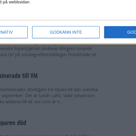
vgjordes inför fullsatta läktare på Stockholms
ned på webbsidan.
 seger i både dam- och herrkampen, delvi...
r Almgren testade VM-formen
RNATIV
GODKÄNN INTE
GO
drotts-VM, som avgörs i Tokyo den 13-21
venske löparstjärnan Andreas Almgren lovande
tuna GP på söndagseftermiddagen förbättrade sit...
inerade till VM
ominerades ytterligare tre löpare till den svenska
i september. Det är Sarah Lahti, Vidar Johansson
 adderas till de sex som är n...
öparen död