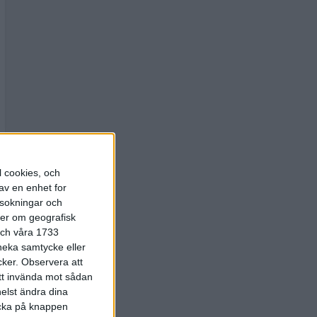
l cookies, och
av en enhet for
rsokningar och
ter om geografisk
 och våra 1733
 neka samtycke eller
cker.
Observera att
att invända mot sådan
elst ändra dina
licka på knappen