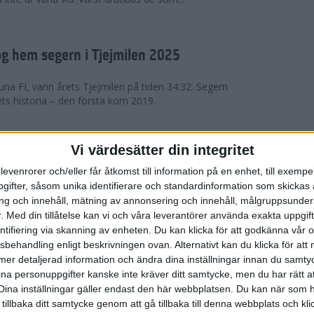
g hem segern i Tjejmilen 2025
na FI, vann årets Tjejmilen på tiden 34:32. Segern
ets historia – den första kom 2019.
en på 12 år i rekordstort adidas
Vi värdesätter din integritet
raton
levenrorer och/eller får åtkomst till information på en enhet, till exempe
ifter, såsom unika identifierare och standardinformation som skickas 
stort adidas Stockholm Halvmaraton avgjordes i
g och innehåll, mätning av annonsering och innehåll, målgruppsunde
äder. 18 grader, mulet och väldigt lite vind. Totalt
.
Med din tillåtelse kan vi och våra leverantörer använda exakta uppgif
a, varav 15,807 kom till sta...
entifiering via skanning av enheten. Du kan klicka för att godkänna vår
sbehandling enligt beskrivningen ovan. Alternativt kan du klicka för att
ll mer detaljerad information och ändra dina inställningar innan du samty
är Sverige vann Finnkampen
ina personuppgifter kanske inte kräver ditt samtycke, men du har rätt 
Dina inställningar gäller endast den här webbplatsen. Du kan när som h
av Finnkampen, världens äldsta och största
 tillbaka ditt samtycke genom att gå tillbaka till denna webbplats och k