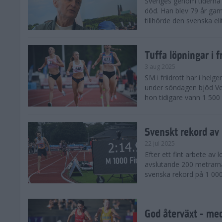
Sveriges genom tiderna 
död. Han blev 79 år gam
tillhörde den svenska eli
Tuffa löpningar i f
3 aug 2025
SM i friidrott har i helg
under söndagen bjöd Ver
hon tidigare vann 1 500 
Svenskt rekord av
22 jul 2025
Efter ett fint arbete av
avslutande 200 metrarna
svenska rekord på 1 000
God återväxt - med