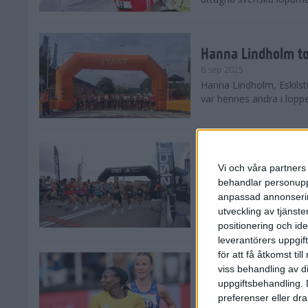
Hanna Lindholm to
6 sep 2025
Hanna Lindholm, Eskilstu
var hennes andra i lopp
Snabbaste segertid
Stockholm Halvma
Vi och våra partners 
30 aug 2025
behandlar personuppg
Ett slutsålt och rekord
anpassad annonserin
nästintill perfekt löparv
utveckling av tjänster
var 19,866 löpare anmäld
positionering och id
leverantörers uppgift
för att få åtkomst ti
Löparna viktiga n
viss behandling av d
26 aug 2025
uppgiftsbehandling. 
Den hundrade upplagan 
preferenser eller dra