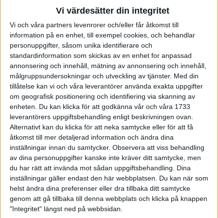
– Vi är nu sex personer som jobbar på kontoret och vi har
Vi värdesätter din integritet
löpargrupper på 45 orter med närmare 250 ledare och 3000
motionärer som springer med oss varje termin. Vi har även elva
Vi och våra partners levenrorer och/eller får åtkomst till
information på en enhet, till exempel cookies, och behandlar
resor per år, personlig träning, företagsträning och dessutom
personuppgifter, såsom unika identifierare och
jobbar vi för att inom kort släppa vår uppdaterade version av
standardinformation som skickas av en enhet for anpassad
medlemssidan. Det är full rulle, fantastiskt roligt och även
annonsering och innehåll, mätning av annonsering och innehåll,
personligt utvecklande och utmanande.
målgruppsundersokningar och utveckling av tjänster.
Med din
tillåtelse kan vi och våra leverantörer använda exakta uppgifter
Vilken är din drivkraft och ditt bidrag till löpningen, som
om geografisk positionering och identifiering via skanning av
du vill förmedla genom ditt ledarskap?
enheten. Du kan klicka för att godkänna vår och våra 1733
- Jag får en speciell känsla när någon annan når sina mål, eller
leverantörers uppgiftsbehandling enligt beskrivningen ovan.
lyckas pressa sig lite extra under en träning. Jag vill bidra med
Alternativt kan du klicka för att neka samtycke eller för att få
åtkomst till mer detaljerad information och ändra dina
min kunskap om vad det innebär både mentalt och fysiskt att
inställningar innan du samtycker.
Observera att viss behandling
utvecklas som löpare. Jag drivs av att se andra nå sina mål
av dina personuppgifter kanske inte kräver ditt samtycke, men
genom mitt ledarskap, det ger så otroligt mycket energi tillbaka.
du har rätt att invända mot sådan uppgiftsbehandling. Dina
inställningar gäller endast den här webbplatsen. Du kan när som
Vad har du för perspektiv på din egen träning?
helst ändra dina preferenser eller dra tillbaka ditt samtycke
- Jag är uppväxt med att man fullföljer det man tar sig an, och
genom att gå tillbaka till denna webbplats och klicka på knappen
att man alltid skall göra sitt bästa. Det speglas även i min egen
"Integritet" längst ned på webbsidan.
löpning. Har jag bestämt mig för något ger jag alltid hundra