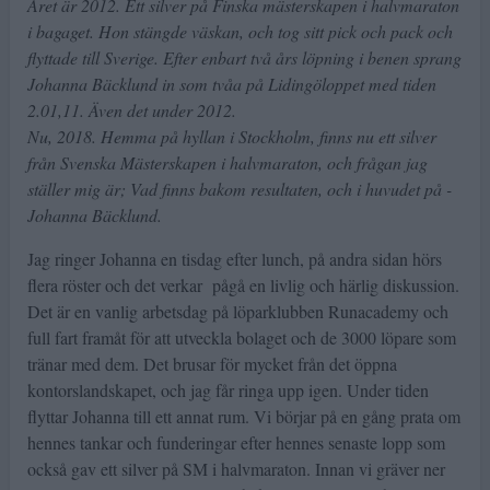
Året är 2012. Ett silver på Finska mästerskapen i halvmaraton
i bagaget. Hon stängde väskan, och tog sitt pick och pack och
flyttade till Sverige. Efter enbart två års löpning i benen sprang
Johanna Bäcklund in som tvåa på Lidingöloppet med tiden
2.01,11. Även det under 2012.
Nu, 2018. Hemma på hyllan i Stockholm, finns nu ett silver
från Svenska Mästerskapen i halvmaraton, och frågan jag
ställer mig är; Vad finns bakom resultaten, och i huvudet på -
Johanna Bäcklund.
Jag ringer Johanna en tisdag efter lunch, på andra sidan hörs
flera röster och det verkar pågå en livlig och härlig diskussion.
Det är en vanlig arbetsdag på löparklubben Runacademy och
full fart framåt för att utveckla bolaget och de 3000 löpare som
tränar med dem. Det brusar för mycket från det öppna
kontorslandskapet, och jag får ringa upp igen. Under tiden
flyttar Johanna till ett annat rum. Vi börjar på en gång prata om
hennes tankar och funderingar efter hennes senaste lopp som
också gav ett silver på SM i halvmaraton. Innan vi gräver ner