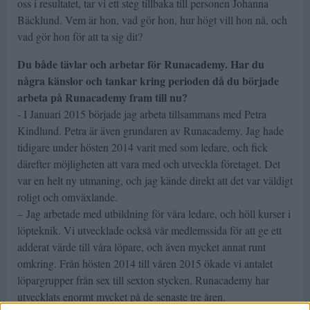
oss i resultatet, tar vi ett steg tillbaka till personen Johanna
Bäcklund. Vem är hon, vad gör hon, hur högt vill hon nå, och
vad gör hon för att ta sig dit?
Du både tävlar och arbetar för Runacademy. Har du
några känslor och tankar kring perioden då du började
arbeta på Runacademy fram till nu?
- I Januari 2015 började jag arbeta tillsammans med Petra
Kindlund. Petra är även grundaren av Runacademy. Jag hade
tidigare under hösten 2014 varit med som ledare, och fick
därefter möjligheten att vara med och utveckla företaget. Det
var en helt ny utmaning, och jag kände direkt att det var väldigt
roligt och omväxlande.
– Jag arbetade med utbildning för våra ledare, och höll kurser i
löpteknik. Vi utvecklade också vår medlemssida för att ge ett
adderat värde till våra löpare, och även mycket annat runt
omkring. Från hösten 2014 till våren 2015 ökade vi antalet
löpargrupper från sex till sexton stycken. Runacademy har
utvecklats enormt mycket på de senaste tre åren.