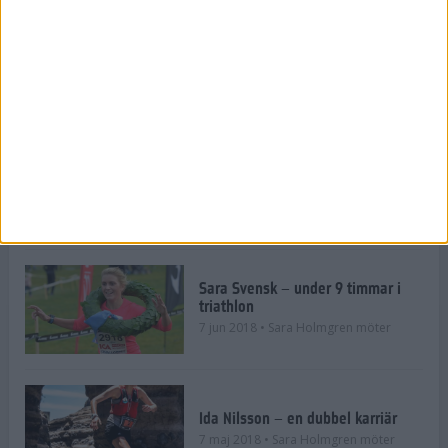
Malin Lundskog: sätt rimliga
träningsmål
31 jul 2018
• Sara Holmgren möter
Thomas Pickelner – journalisten
som blev löpare
26 jul 2018
• Sara Holmgren möter
Sara Svensk – under 9 timmar i
triathlon
7 jun 2018
• Sara Holmgren möter
Ida Nilsson – en dubbel karriär
7 maj 2018
• Sara Holmgren möter