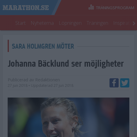
TRÄNINGSPROGRAM
Start
Nyheterna
Löpningen
Träningen
Inspiratio
SARA HOLMGREN MÖTER
Johanna Bäcklund ser möjligheter
Publicerad av
Redaktionen
27 jun 2018
• Uppdaterad
27 jun 2018