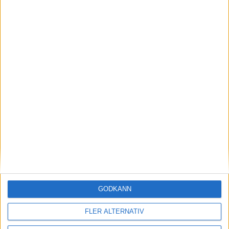
Snabbare återhämtning och djupare
avslappning.
21 nov 2023
Sömnen är extra viktig för
uthållighetsidrottare
9 nov 2022
Kost och konditionsidrott
1 aug 2022
» Alla artiklar
GODKÄNN
TEMAN OM TRÄNING
FLER ALTERNATIV