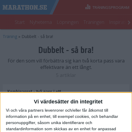
TRÄNINGSPROGRAM
Start
Nyheterna
Löpningen
Träningen
Inspiratio
Träning
»
Dubbelt - så bra!
Dubbelt - så bra!
För den som vill förbättra sig kan två korta pass vara
effektivare än ett långt.
5 artiklar
Kombipasset - två pass i ett
Träning
• Dubbelt - så bra!
Vi värdesätter din integritet
Vi och våra partners levenrorer och/eller får åtkomst till
information på en enhet, till exempel cookies, och behandlar
Kombipass på landslagsnivå
personuppgifter, såsom unika identifierare och
Träning
• Dubbelt - så bra!
standardinformation som skickas av en enhet for anpassad