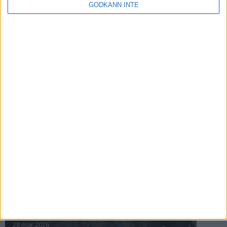
Maratontester
GODKÄNN INTE
3 artiklar
Träningsläger för alla
Planera din träning
Ultra - längre än maraton
Pulsbaserad träning
» Fler teman
INTRESSANTA LOPP
Höstrusket • 8 november
8 nov 2025
Winter Run Stockholm • 31 januari 2026
31 jan 2026
adidas Premiärmilen 28 mars 2026
28 mar 2026