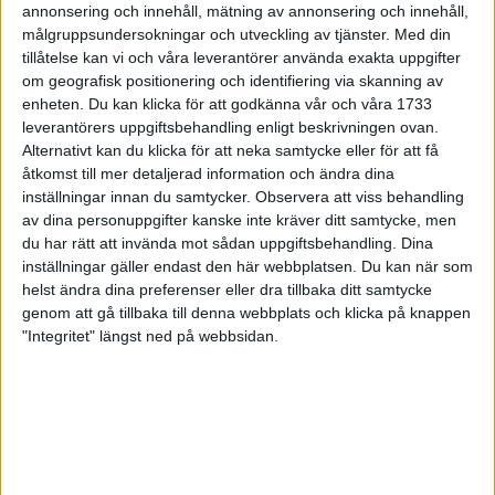
annonsering och innehåll, mätning av annonsering och innehåll,
målgruppsundersokningar och utveckling av tjänster.
Med din
tillåtelse kan vi och våra leverantörer använda exakta uppgifter
Dubbla pass varannan dag bättre
om geografisk positionering och identifiering via skanning av
än ett pass varje dag
enheten. Du kan klicka för att godkänna vår och våra 1733
Träning
• Dubbelt - så bra!
leverantörers uppgiftsbehandling enligt beskrivningen ovan.
Alternativt kan du klicka för att neka samtycke eller för att få
åtkomst till mer detaljerad information och ändra dina
inställningar innan du samtycker.
Observera att viss behandling
av dina personuppgifter kanske inte kräver ditt samtycke, men
Lilian tränade ofta två täta pass
du har rätt att invända mot sådan uppgiftsbehandling. Dina
Träning
• Dubbelt - så bra!
inställningar gäller endast den här webbplatsen. Du kan när som
helst ändra dina preferenser eller dra tillbaka ditt samtycke
genom att gå tillbaka till denna webbplats och klicka på knappen
"Integritet" längst ned på webbsidan.
Szalkai: värt att testa dubbla pass
Träning
• Dubbelt - så bra!
SENASTE TRÄNING