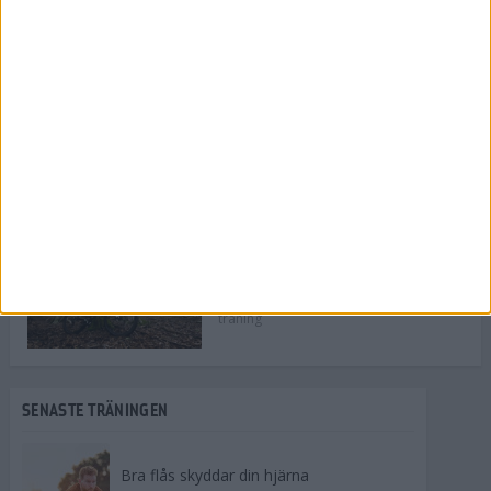
Åk längdskidor och få
supereffektiv träning
11 feb 2020
• Träningen
• Alternativ
träning
Tre löppass i bassängen
9 feb 2008
• Träningen
• Alternativ
träning
Alternativträning på cykel
23 maj 2007
• Träningen
• Alternativ
träning
SENASTE TRÄNINGEN
Bra flås skyddar din hjärna