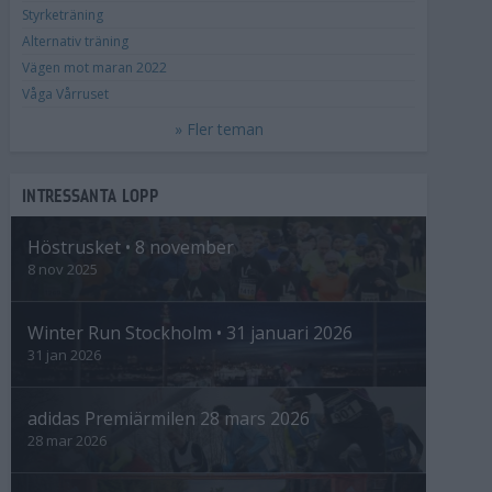
Styrketräning
Alternativ träning
Vägen mot maran 2022
Våga Vårruset
» Fler teman
INTRESSANTA LOPP
Höstrusket • 8 november
8 nov 2025
Winter Run Stockholm • 31 januari 2026
31 jan 2026
adidas Premiärmilen 28 mars 2026
28 mar 2026