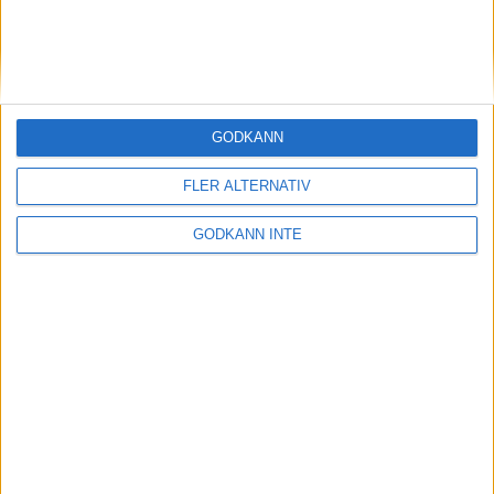
GODKÄNN
FLER ALTERNATIV
GODKÄNN INTE
Del 5: Fram- och bakkickar
Framkickar – Ha ryggen mot poolkanten eller bryggan och håll
i dig. Kicka med fötterna framåt så snabbt du kan som om du
ska stöta bort vattnet framför dig med fötterna. Alternera benen
så att ett dras upp mot magen och det andra kickar utåt. Kör så
snabbt du kan.
3 x 45 sekunder, 15 sekunder vila
Bakkickar – Håll dig fast med armarna i poolkanten eller