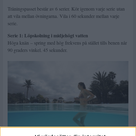
Träningspasset består av 6 serier. Kör igenom varje serie utan
att vila mellan övningarna. Vila i 60 sekunder mellan varje
serie.
Serie 1: Löpskolning i midjehögt vatten
Höga knän – spring med hög frekvens på stället tills benen når
90 graders vinkel. 45 sekunder.