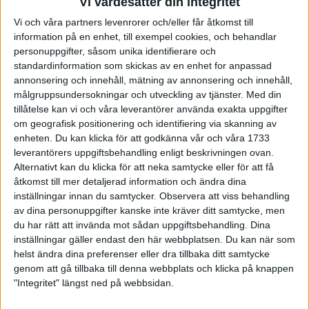
Vi värdesätter din integritet
Vi och våra partners levenrorer och/eller får åtkomst till
information på en enhet, till exempel cookies, och behandlar
personuppgifter, såsom unika identifierare och
Studsa jämfota – hela kroppen ska ner under vattnet innan du
standardinformation som skickas av en enhet for anpassad
exploderar uppåt. 30 sekunder.
annonsering och innehåll, mätning av annonsering och innehåll,
målgruppsundersokningar och utveckling av tjänster.
Med din
tillåtelse kan vi och våra leverantörer använda exakta uppgifter
om geografisk positionering och identifiering via skanning av
enheten. Du kan klicka för att godkänna vår och våra 1733
leverantörers uppgiftsbehandling enligt beskrivningen ovan.
Alternativt kan du klicka för att neka samtycke eller för att få
åtkomst till mer detaljerad information och ändra dina
inställningar innan du samtycker.
Observera att viss behandling
av dina personuppgifter kanske inte kräver ditt samtycke, men
du har rätt att invända mot sådan uppgiftsbehandling. Dina
inställningar gäller endast den här webbplatsen. Du kan när som
helst ändra dina preferenser eller dra tillbaka ditt samtycke
genom att gå tillbaka till denna webbplats och klicka på knappen
"Integritet" längst ned på webbsidan.