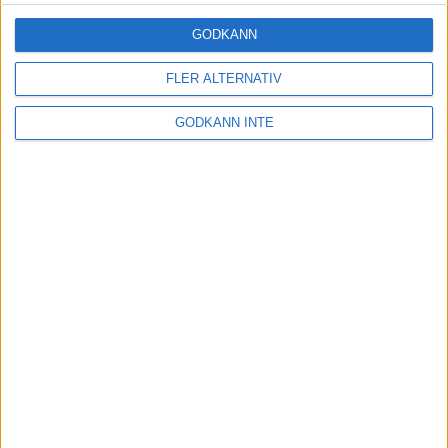
8 nov 2025
GODKÄNN
Winter Run Stockholm • 31 januari 2026
FLER ALTERNATIV
31 jan 2026
GODKÄNN INTE
adidas Premiärmilen 28 mars 2026
28 mar 2026
adidas Stockholm Marathon – 30 maj 2026
30 maj 2026
Utgivare och redaktion
Integritetspolicy
Annonsera