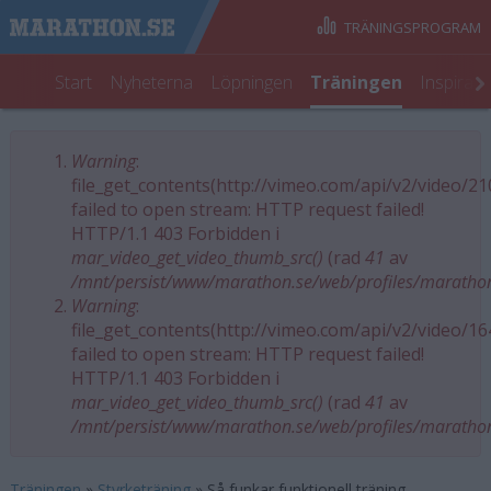
TRÄNINGSPROGRAM
Start
Nyheterna
Löpningen
Träningen
Inspirat
Warning
:
Felmeddelande
file_get_contents(http://vimeo.com/api/v2/video/2
failed to open stream: HTTP request failed!
HTTP/1.1 403 Forbidden i
mar_video_get_video_thumb_src()
(rad
41
av
/mnt/persist/www/marathon.se/web/profiles/maratho
Warning
:
file_get_contents(http://vimeo.com/api/v2/video/1
failed to open stream: HTTP request failed!
HTTP/1.1 403 Forbidden i
mar_video_get_video_thumb_src()
(rad
41
av
/mnt/persist/www/marathon.se/web/profiles/maratho
Träningen
»
Styrketräning
»
Så funkar funktionell träning