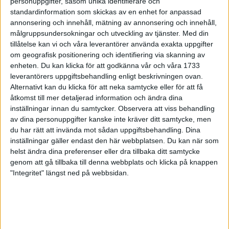
personuppgifter, såsom unika identifierare och
vara så att det är framsida lår som är den svaga länken och att
standardinformation som skickas av en enhet for anpassad
det är styrkan i den muskeln som behöver förbättras för att
annonsering och innehåll, mätning av annonsering och innehåll,
bättre klara uppresningen ur stolen. I så fall behöver man stärka
målgruppsundersokningar och utveckling av tjänster.
Med din
den muskeln och i det fallet kan en övning som bara tränar
tillåtelse kan vi och våra leverantörer använda exakta uppgifter
framsida lår också räknas som funktionell eftersom den är
om geografisk positionering och identifiering via skanning av
ändamålsenlig och syftar till att öka kapaciteten i det vardagliga
enheten. Du kan klicka för att godkänna vår och våra 1733
livet.
leverantörers uppgiftsbehandling enligt beskrivningen ovan.
Alternativt kan du klicka för att neka samtycke eller för att få
Funktionell träning för löpare
åtkomst till mer detaljerad information och ändra dina
För en löpare är det oftast önskvärt att prestera bättre och
inställningar innan du samtycker.
Observera att viss behandling
av dina personuppgifter kanske inte kräver ditt samtycke, men
undvika skador.
du har rätt att invända mot sådan uppgiftsbehandling. Dina
Ställ dig följande frågor:
inställningar gäller endast den här webbplatsen. Du kan när som
– Vad vill du åstadkomma med träningen?
helst ändra dina preferenser eller dra tillbaka ditt samtycke
– Vad behövs för att komma dit?
genom att gå tillbaka till denna webbplats och klicka på knappen
– Vilken eller vilka är dina svaga länkar?
"Integritet" längst ned på webbsidan.
Många idrottare och motionärer tränar alltför ensidigt. Många
löpare glömmer att förutom kondition behöver man också ett
visst mått av rörlighet, stabilitet, maxstyrka, explosivitet,
koordination och balans. I alla fall om man vill öka sin