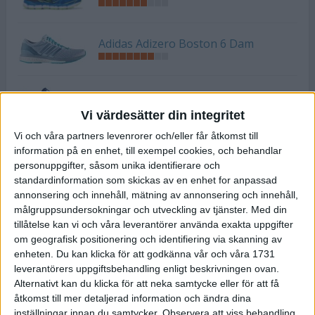
Adidas Adizero Boston 6 Dam
Adidas Adizero Boston 6 Herr
Vi värdesätter din integritet
Vi och våra partners levenrorer och/eller får åtkomst till
information på en enhet, till exempel cookies, och behandlar
Adidas Adizero Tempo 8 Herr
personuppgifter, såsom unika identifierare och
standardinformation som skickas av en enhet for anpassad
annonsering och innehåll, mätning av annonsering och innehåll,
Adidas Supernova Dam
målgruppsundersokningar och utveckling av tjänster.
Med din
tillåtelse kan vi och våra leverantörer använda exakta uppgifter
om geografisk positionering och identifiering via skanning av
enheten. Du kan klicka för att godkänna vår och våra 1731
Adidas Supernova Herr
leverantörers uppgiftsbehandling enligt beskrivningen ovan.
Alternativt kan du klicka för att neka samtycke eller för att få
åtkomst till mer detaljerad information och ändra dina
inställningar innan du samtycker.
Observera att viss behandling