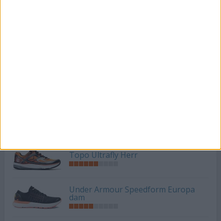
Topo MT2 Herr
Topo ST2 Dam
Topo ST2 Herr
Topo Ultrafly Dam
Topo Ultrafly Herr
Under Armour Speedform Europa
dam