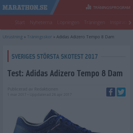
TRÄNINGSPROGRAM
Start
Nyheterna
Löpningen
Träningen
Inspiratio
Utrustning
»
Träningsskor
»
Adidas Adizero Tempo 8 Dam
SVERIGES STÖRSTA SKOTEST 2017
Test:
Adidas Adizero Tempo 8 Dam
Publicerad av
Redaktionen
1 mar 2017
• Uppdaterad
28 apr 2017