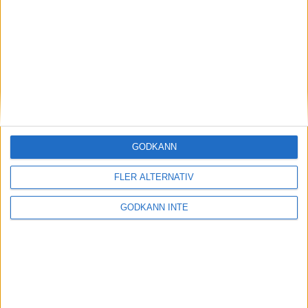
Nike Lunarepic Low Flyknit 2 Dam
Nike Lunarepic Low Flyknit 2 Herr
Nike Pegasus 33 Dam
GODKÄNN
Nike Pegasus 33 Herr
FLER ALTERNATIV
GODKÄNN INTE
Nike Vomero 12 Dam
Nike Vomero 12 Herr