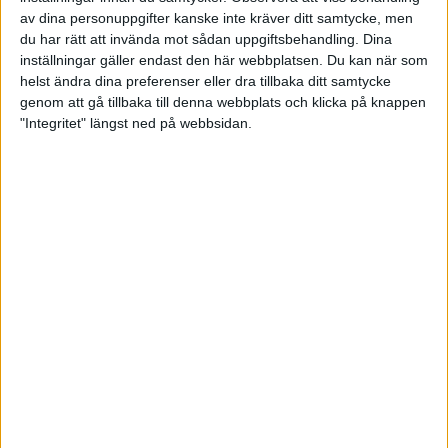
Adidas Supernova ST Herr
av dina personuppgifter kanske inte kräver ditt samtycke, men
du har rätt att invända mot sådan uppgiftsbehandling. Dina
inställningar gäller endast den här webbplatsen. Du kan när som
Adidas-Supernova ST Dam
helst ändra dina preferenser eller dra tillbaka ditt samtycke
genom att gå tillbaka till denna webbplats och klicka på knappen
"Integritet" längst ned på webbsidan.
Altra Torin 2.5 Dam
Altra Torin 2.5 Herr
Asics Dynaflyte Dam
Asics Dynaflyte Herr