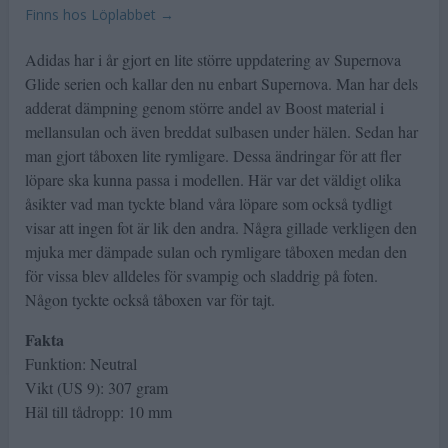
Finns hos Löplabbet →
Adidas har i år gjort en lite större uppdatering av Supernova
Glide serien och kallar den nu enbart Supernova. Man har dels
adderat dämpning genom större andel av Boost material i
mellansulan och även breddat sulbasen under hälen. Sedan har
man gjort tåboxen lite rymligare. Dessa ändringar för att fler
löpare ska kunna passa i modellen. Här var det väldigt olika
åsikter vad man tyckte bland våra löpare som också tydligt
visar att ingen fot är lik den andra. Några gillade verkligen den
mjuka mer dämpade sulan och rymligare tåboxen medan den
för vissa blev alldeles för svampig och sladdrig på foten.
Någon tyckte också tåboxen var för tajt.
Fakta
Funktion: Neutral
Vikt (US 9): 307 gram
Häl till tådropp: 10 mm