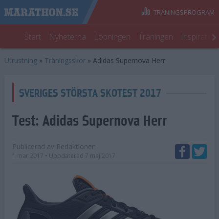
TRÄNINGSPROGRAM
Start
Nyheterna
Löpningen
Träningen
Inspiratio
Utrustning
»
Träningsskor
»
Adidas Supernova Herr
SVERIGES STÖRSTA SKOTEST 2017
Test:
Adidas Supernova Herr
Publicerad av
Redaktionen
1 mar 2017
• Uppdaterad
7 maj 2017