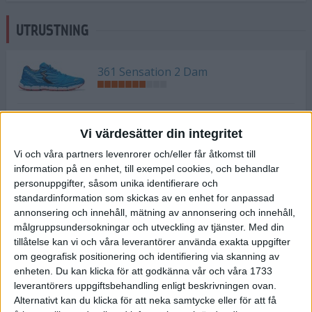
UTRUSTNING
361 Sensation 2 Dam
361 Sensation 2 Herr
Vi värdesätter din integritet
Vi och våra partners levenrorer och/eller får åtkomst till
information på en enhet, till exempel cookies, och behandlar
Adidas Adizero Boston 6 Dam
personuppgifter, såsom unika identifierare och
standardinformation som skickas av en enhet for anpassad
annonsering och innehåll, mätning av annonsering och innehåll,
målgruppsundersokningar och utveckling av tjänster.
Med din
Adidas Adizero Boston 6 Herr
tillåtelse kan vi och våra leverantörer använda exakta uppgifter
om geografisk positionering och identifiering via skanning av
enheten. Du kan klicka för att godkänna vår och våra 1733
Adidas Adizero Tempo 8 Dam
leverantörers uppgiftsbehandling enligt beskrivningen ovan.
Alternativt kan du klicka för att neka samtycke eller för att få