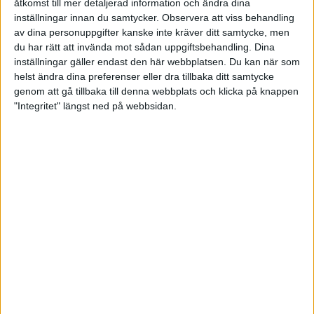
åtkomst till mer detaljerad information och ändra dina
inställningar innan du samtycker.
Observera att viss behandling
Adidas Adizero Tempo 8 Herr
av dina personuppgifter kanske inte kräver ditt samtycke, men
du har rätt att invända mot sådan uppgiftsbehandling. Dina
inställningar gäller endast den här webbplatsen. Du kan när som
helst ändra dina preferenser eller dra tillbaka ditt samtycke
Adidas Supernova Dam
genom att gå tillbaka till denna webbplats och klicka på knappen
"Integritet" längst ned på webbsidan.
Adidas Supernova ST Herr
Adidas-Supernova ST Dam
Altra Torin 2.5 Dam
Altra Torin 2.5 Herr