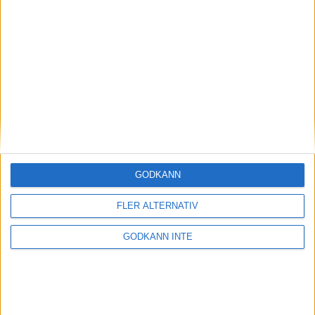
Nike Lunarepic Low Flyknit 2 Dam
Nike Lunarepic Low Flyknit 2 Herr
Nike Pegasus 33 Dam
GODKÄNN
FLER ALTERNATIV
Nike Pegasus 33 Herr
GODKÄNN INTE
Nike Vomero 12 Dam