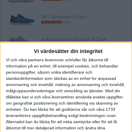
361 Sensation 2 Herr
Adidas Adizero Boston 6 Dam
Vi värdesätter din integritet
Vi och våra partners levenrorer och/eller får åtkomst till
Adidas Adizero Boston 6 Herr
information på en enhet, till exempel cookies, och behandlar
personuppgifter, såsom unika identifierare och
standardinformation som skickas av en enhet for anpassad
Adidas Adizero Tempo 8 Dam
annonsering och innehåll, mätning av annonsering och innehåll,
målgruppsundersokningar och utveckling av tjänster.
Med din
tillåtelse kan vi och våra leverantörer använda exakta uppgifter
om geografisk positionering och identifiering via skanning av
Adidas Adizero Tempo 8 Herr
enheten. Du kan klicka för att godkänna vår och våra 1733
leverantörers uppgiftsbehandling enligt beskrivningen ovan.
Alternativt kan du klicka för att neka samtycke eller för att få
åtkomst till mer detaljerad information och ändra dina
Adidas Supernova Dam