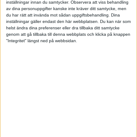
inställningar innan du samtycker.
Observera att viss behandling
av dina personuppgifter kanske inte kräver ditt samtycke, men
du har rätt att invända mot sådan uppgiftsbehandling. Dina
Adidas Supernova Herr
inställningar gäller endast den här webbplatsen. Du kan när som
helst ändra dina preferenser eller dra tillbaka ditt samtycke
genom att gå tillbaka till denna webbplats och klicka på knappen
"Integritet" längst ned på webbsidan.
Adidas Supernova ST Herr
Adidas-Supernova ST Dam
Altra Torin 2.5 Dam
Altra Torin 2.5 Herr