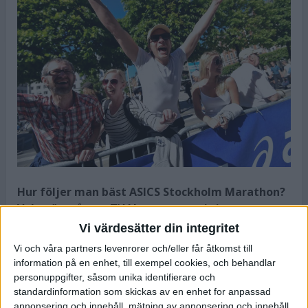
Hur följer man bäst ASICS Stockholm Marathon?
Valen är många. TV4 kommer att i sin
direktsändning mellan 11.45 och 15.30 fokusera
Vi värdesätter din integritet
på tätstriden. För den som vill följa utvalda
Vi och våra partners levenrorer och/eller får åtkomst till
löpare finns flera olika sätt. Resultaten
information på en enhet, till exempel cookies, och behandlar
uppdateras fortlöpande under loppet som
personuppgifter, såsom unika identifierare och
startar kl 12.00.
standardinformation som skickas av en enhet for anpassad
annonsering och innehåll, mätning av annonsering och innehåll,