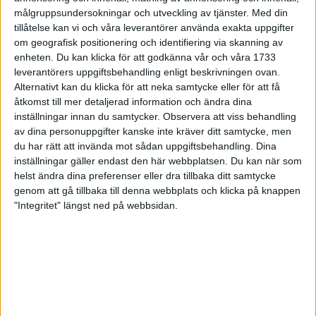
målgruppsundersokningar och utveckling av tjänster.
Med din
tillåtelse kan vi och våra leverantörer använda exakta uppgifter
om geografisk positionering och identifiering via skanning av
TV4 sänder hela dagen
enheten. Du kan klicka för att godkänna vår och våra 1733
leverantörers uppgiftsbehandling enligt beskrivningen ovan.
TV4 sänder ASICS Stockholm Marathon för 22:a året.
Alternativt kan du klicka för att neka samtycke eller för att få
Sändningen i TV4 och CMore.se pågår sedan mellan kl. 11.45
åtkomst till mer detaljerad information och ändra dina
inställningar innan du samtycker.
Observera att viss behandling
och 15.30.
av dina personuppgifter kanske inte kräver ditt samtycke, men
du har rätt att invända mot sådan uppgiftsbehandling. Dina
Liveresultat för alla löpare
inställningar gäller endast den här webbplatsen. Du kan när som
helst ändra dina preferenser eller dra tillbaka ditt samtycke
genom att gå tillbaka till denna webbplats och klicka på knappen
Mellantider och de preliminära resultaten finns live på loppets
"Integritet" längst ned på webbsidan.
hemsida under loppet. Den officiella resultatlistan publiceras
drygt en vecka efter loppet.
Till resultatservicen>>
Flöden från sociala medier