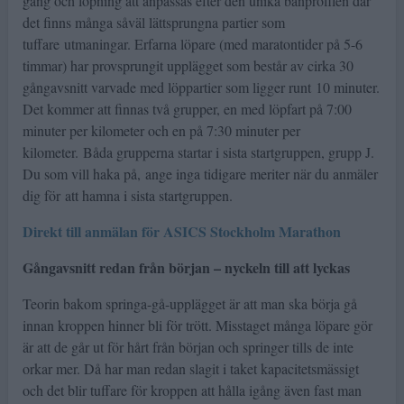
gång och löpning att anpassas efter den unika banprofilen där
det finns många såväl lättsprungna partier som
tuffare utmaningar. Erfarna löpare (med maratontider på 5-6
timmar) har provsprungit upplägget som består av cirka 30
gångavsnitt varvade med löppartier som ligger runt 10 minuter.
Det kommer att finnas två grupper, en med löpfart på 7:00
minuter per kilometer och en på 7:30 minuter per
kilometer. Båda grupperna startar i sista startgruppen, grupp J.
Du som vill haka på, ange inga tidigare meriter när du anmäler
dig för att hamna i sista startgruppen.
Direkt till anmälan för ASICS Stockholm Marathon
Gångavsnitt redan från början – nyckeln till att lyckas
Teorin bakom springa-gå-upplägget är att man ska börja gå
innan kroppen hinner bli för trött. Misstaget många löpare gör
är att de går ut för hårt från början och springer tills de inte
orkar mer. Då har man redan slagit i taket kapacitetsmässigt
och det blir tuffare för kroppen att hålla igång även fast man