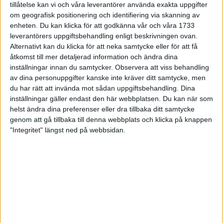
tillåtelse kan vi och våra leverantörer använda exakta uppgifter
vilket enligt Anders är ett bra riktvärde inför loppet.
om geografisk positionering och identifiering via skanning av
enheten. Du kan klicka för att godkänna vår och våra 1733
Långpass är som sagt grunden i maratonträningen, men du bör
leverantörers uppgiftsbehandling enligt beskrivningen ovan.
även lägga till ytterliggare två löppass av olika typer i ditt
Alternativt kan du klicka för att neka samtycke eller för att få
veckoschema. Annan konditionsträning räknas såklart in i den
åtkomst till mer detaljerad information och ändra dina
totala träningsmängden men även om du till exempel cyklar
inställningar innan du samtycker.
Observera att viss behandling
under ett pass så lägg gärna till en kort löprunda också utöver
av dina personuppgifter kanske inte kräver ditt samtycke, men
cyklingen.
du har rätt att invända mot sådan uppgiftsbehandling. Dina
inställningar gäller endast den här webbplatsen. Du kan när som
För att din grundfart ska kännas lättare, planera in pass där
helst ändra dina preferenser eller dra tillbaka ditt samtycke
kroppen får springa i överfart, det vill säga intervallträning med
genom att gå tillbaka till denna webbplats och klicka på knappen
"Integritet" längst ned på webbsidan.
löppartier som är kortare men också betydligt snabbare än
farten under långpassen och loppet. Dock inte fortare än att
tröttheten känns överkomlig. Börja till exempel med
intervallpass på 15 gånger 1 minut (30 sekunders vila) eller 10
gånger 2 minuter (1 minuts vila). Jobba dig sedan upp mot
intervaller på 4-5 minuter, med vila i cirka 50 procent av
intervallängden. Totalvolymen på passet ska ligga på 3-5
kilometer.