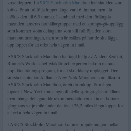
vuxenloppen. I
ASICS Stockholm Marathon
har sluttiden som
krävs för att fullfölja loppet länge varit 6 timmar, men i år
utökas den till 6,5 timmar. I samband med den förlängda
maxtiden lanseras farthållargrupper med ett springa-gå-upplägg
som kommer stötta deltagarna som vill fullfölja den stora
maratonutmaningen, men som är osäkra på hur de ska lägga
upp loppet för att orka hela vägen in i mål.
ASICS Stockholm Marathon har tagit hjälp av Anders Szalkai,
Runner’s Worlds chefredaktör och experten bakom marans
populära träningsprogram, för att skräddarsy upplägget. Den
största inspirationskällan är New York Marathon som, liksom
ASICS Stockholm Marathon, är ett drömlopp för många
löpare. I New York finns inga officiella springa-gå-farthållare
men många deltagare får rekommendationen att ta en kortare
gångpaus varje mile under det totalt 26,2 miles långa loppet för
att orka hela vägen in i mål.
I ASICS Stockholm Marathon kommer uppdelningen mellan