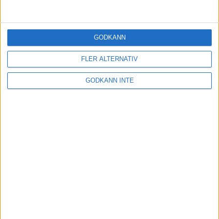
Träningsprogram: Så här varierar
du din löpning
4 mar 2021
• Löpningen
• Träning
GODKÄNN
FLER ALTERNATIV
3 tuffa backpass på löpbandet
GODKÄNN INTE
14 jan 2021
• Löpningen
• Träning
Låt julrundan bli en tradition
22 dec 2020
• Löpningen
• Träning
Elitlöparen John Kingstedt tipsar
om vinterns bästa fartpass
15 dec 2020
• Löpningen
• Träning