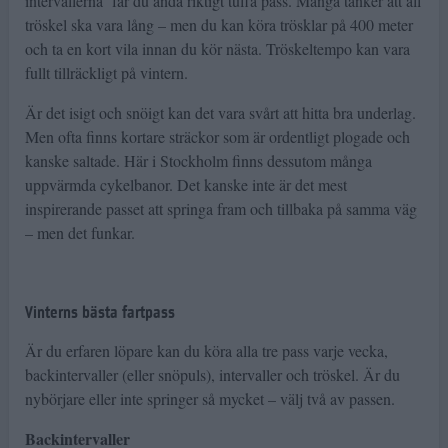
intervallerna får du ändå riktigt tuffa pass. Många tänker att all
tröskel ska vara lång – men du kan köra trösklar på 400 meter
och ta en kort vila innan du kör nästa. Tröskeltempo kan vara
fullt tillräckligt på vintern.
Är det isigt och snöigt kan det vara svårt att hitta bra underlag.
Men ofta finns kortare sträckor som är ordentligt plogade och
kanske saltade. Här i Stockholm finns dessutom många
uppvärmda cykelbanor. Det kanske inte är det mest
inspirerande passet att springa fram och tillbaka på samma väg
– men det funkar.
Vinterns bästa fartpass
Är du erfaren löpare kan du köra alla tre pass varje vecka,
backintervaller (eller snöpuls), intervaller och tröskel. Är du
nybörjare eller inte springer så mycket – välj två av passen.
Backintervaller