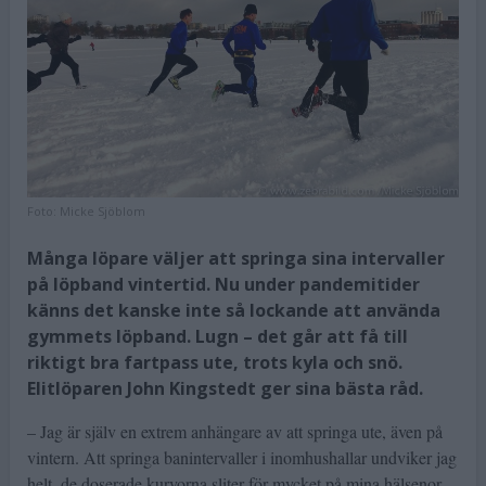
Foto:
Micke Sjöblom
Många löpare väljer att springa sina intervaller
på löpband vintertid. Nu under pandemitider
känns det kanske inte så lockande att använda
gymmets löpband. Lugn – det går att få till
riktigt bra fartpass ute, trots kyla och snö.
Elitlöparen John Kingstedt ger sina bästa råd.
– Jag är själv en extrem anhängare av att springa ute, även på
vintern. Att springa banintervaller i inomhushallar undviker jag
helt, de doserade kurvorna sliter för mycket på mina hälsenor.