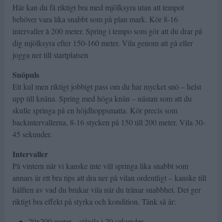
Här kan du få riktigt bra med mjölksyra utan att tempot
behöver vara lika snabbt som på plan mark. Kör 8-16
intervaller à 200 meter. Spring i tempo som gör att du drar på
dig mjölksyra efter 150-160 meter. Vila genom att gå eller
jogga ner till startplatsen
Snöpuls
Ett kul men riktigt jobbigt pass om du har mycket snö – helst
upp till knäna. Spring med höga knän – nästan som att du
skulle springa på en höjdhoppsmatta. Kör precis som
backintervallerna, 8-16 stycken på 150 till 200 meter. Vila 30-
45 sekunder.
Intervaller
På vintern när vi kanske inte vill springa lika snabbt som
annars är ett bra tips att dra ner på vilan ordentligt – kanske till
hälften av vad du brukar vila när du tränar snabbhet. Det ger
riktigt bra effekt på styrka och kondition. Tänk så är:
20x200 meter – ståvila i 20 sekunder