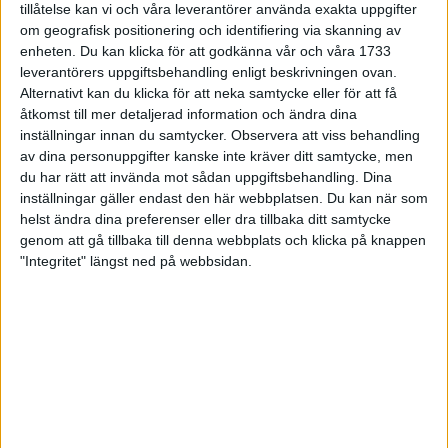
tillåtelse kan vi och våra leverantörer använda exakta uppgifter
Spring med en kompis
om geografisk positionering och identifiering via skanning av
enheten. Du kan klicka för att godkänna vår och våra 1733
– Många upplever att det är enklare att köra intervaller på
leverantörers uppgiftsbehandling enligt beskrivningen ovan.
löpband. Det är inte så mycket att tänka på, bandet håller
Alternativt kan du klicka för att neka samtycke eller för att få
tempot. När du springer intervaller ute kan det vara lite extra
åtkomst till mer detaljerad information och ändra dina
peppande med en löparkompis. när du springer fartpass ute.
inställningar innan du samtycker.
Observera att viss behandling
Jag själv har fördelen av att ha en bror som är på jämn nivå
av dina personuppgifter kanske inte kräver ditt samtycke, men
du har rätt att invända mot sådan uppgiftsbehandling. Dina
med mig. Men det funkar att vara på olika nivå också. Jag har
inställningar gäller endast den här webbplatsen. Du kan när som
kört intervaller med mina adepter som är på många skilda
helst ändra dina preferenser eller dra tillbaka ditt samtycke
nivåer. Är du snabbare – ja, då kan du springa 400 meter och
genom att gå tillbaka till denna webbplats och klicka på knappen
din kompis 300. Oavsett nivå får ni bra pepp av varandra.
"Integritet" längst ned på webbsidan.
Av Kristina A Lager
MER OM TRÄNING
Håll igång träningen under
ledigheten