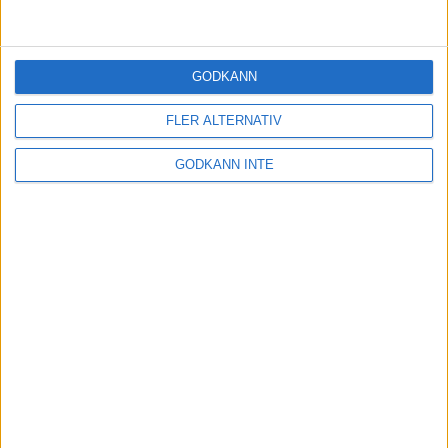
Zillén ”Att springa är nästan som
att dansa”
31 okt 2020
• Löpningen
• Träning
GODKÄNN
FLER ALTERNATIV
Unna dig traillöpning i höst
1 okt 2020
• Löpningen
• Träning
GODKÄNN INTE
Intervallstegen för dig som vill bli
snabbare på 10 kilometer
28 jul 2020
• Löpningen
• Träning
Semesterträning:
Morgonträningen som blir av
23 jul 2020
• Löpningen
• Träning