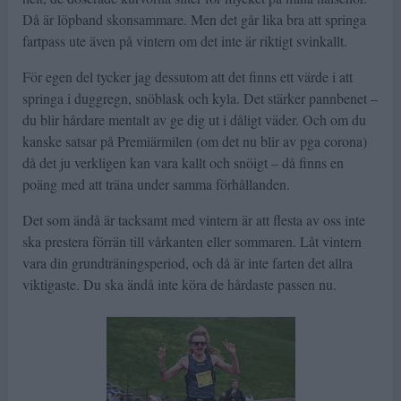
Då är löpband skonsammare. Men det går lika bra att springa
fartpass ute även på vintern om det inte är riktigt svinkallt.
För egen del tycker jag dessutom att det finns ett värde i att
springa i duggregn, snöblask och kyla. Det stärker pannbenet –
du blir hårdare mentalt av ge dig ut i dåligt väder. Och om du
kanske satsar på Premiärmilen (om det nu blir av pga corona)
då det ju verkligen kan vara kallt och snöigt – då finns en
poäng med att träna under samma förhållanden.
Det som ändå är tacksamt med vintern är att flesta av oss inte
ska prestera förrän till vårkanten eller sommaren. Låt vintern
vara din grundträningsperiod, och då är inte farten det allra
viktigaste. Du ska ändå inte köra de hårdaste passen nu.