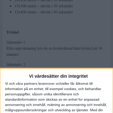
15x300 meter – ståvila i 30 sekunder
12x400 meter – ståvila i 40 sekunder
Tröskel
Alternativ 1
Efter uppvärmning kör du en kontrollerad hård tröskel på 30
minuter.
Alternativ 2
Värm upp. Spring 3x10 minuter tröskel i kontrollerad fart med
en minuts joggvila mellan.
Vi värdesätter din integritet
Vi och våra partners levenrorer och/eller får åtkomst till
Alternativ 3
information på en enhet, till exempel cookies, och behandlar
Värm upp. Spring 5-6 stycken trösklar à 6 minuter. Joggvila en
personuppgifter, såsom unika identifierare och
minut mellan trösklarna.
standardinformation som skickas av en enhet for anpassad
annonsering och innehåll, mätning av annonsering och innehåll,
målgruppsundersokningar och utveckling av tjänster.
Med din