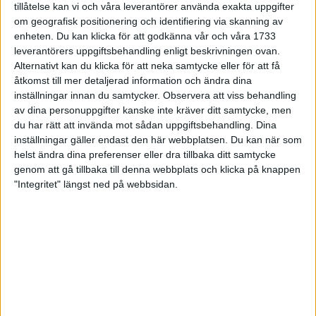
tillåtelse kan vi och våra leverantörer använda exakta uppgifter
ledigheten
om geografisk positionering och identifiering via skanning av
20 dec 2024
• Löpningen
• Träning
enheten. Du kan klicka för att godkänna vår och våra 1733
leverantörers uppgiftsbehandling enligt beskrivningen ovan.
Alternativt kan du klicka för att neka samtycke eller för att få
åtkomst till mer detaljerad information och ändra dina
Backträning bygger snabbhet,
inställningar innan du samtycker.
Observera att viss behandling
uthållighet och pannben
av dina personuppgifter kanske inte kräver ditt samtycke, men
27 nov 2024
• Löpningen
• Träning
du har rätt att invända mot sådan uppgiftsbehandling. Dina
inställningar gäller endast den här webbplatsen. Du kan när som
helst ändra dina preferenser eller dra tillbaka ditt samtycke
genom att gå tillbaka till denna webbplats och klicka på knappen
Nu är bästa tiden för grundträning
"Integritet" längst ned på webbsidan.
5 nov 2024
• Löpningen
• Träning
Mysjoggen för alla dina sinnen
2 sep 2024
• Löpningen
• Träning