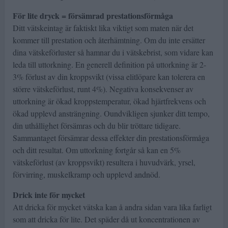
För lite dryck = försämrad prestationsförmåga
Ditt vätskeintag är faktiskt lika viktigt som maten när det
kommer till prestation och återhämtning. Om du inte ersätter
dina vätskeförluster så hamnar du i vätskebrist, som vidare kan
leda till uttorkning. En generell definition på uttorkning är 2-
3% förlust av din kroppsvikt (vissa elitlöpare kan tolerera en
större vätskeförlust, runt 4%). Negativa konsekvenser av
uttorkning är ökad kroppstemperatur, ökad hjärtfrekvens och
ökad upplevd ansträngning. Oundvikligen sjunker ditt tempo,
din uthållighet försämras och du blir tröttare tidigare.
Sammantaget försämrar dessa effekter din prestationsförmåga
och ditt resultat. Om uttorkning fortgår så kan en 5%
vätskeförlust (av kroppsvikt) resultera i huvudvärk, yrsel,
förvirring, muskelkramp och upplevd andnöd.
Drick inte för mycket
Att dricka för mycket vätska kan å andra sidan vara lika farligt
som att dricka för lite. Det späder då ut koncentrationen av