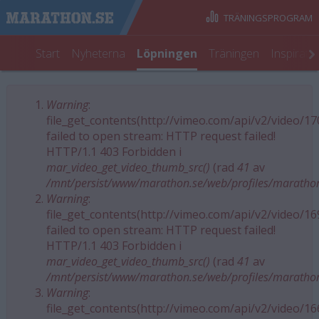
TRÄNINGSPROGRAM
Start
Nyheterna
Löpningen
Träningen
Inspirati
Warning
:
Felmeddelande
file_get_contents(http://vimeo.com/api/v2/video/1
failed to open stream: HTTP request failed!
HTTP/1.1 403 Forbidden i
mar_video_get_video_thumb_src()
(rad
41
av
/mnt/persist/www/marathon.se/web/profiles/maratho
Warning
:
file_get_contents(http://vimeo.com/api/v2/video/1
failed to open stream: HTTP request failed!
HTTP/1.1 403 Forbidden i
mar_video_get_video_thumb_src()
(rad
41
av
/mnt/persist/www/marathon.se/web/profiles/maratho
Warning
:
file_get_contents(http://vimeo.com/api/v2/video/1