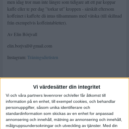
men idag tror man inte längre som tidigare att ett par koppar
kaffe eller te per dag ”torkar ut” kroppen - särskilt eftersom
koffeinet i kaffe/te då intas tillsammans med vätska (till skillnad
från exempelvis koffeintabletter).
Av Elin Börjvall
elin.borjvall@gmail.com
Instagram:
Träningsdietisten
Vi värdesätter din integritet
Vi och våra partners levenrorer och/eller får åtkomst till
information på en enhet, till exempel cookies, och behandlar
personuppgifter, såsom unika identifierare och
MER OM TRÄNING
standardinformation som skickas av en enhet for anpassad
annonsering och innehåll, mätning av annonsering och innehåll,
målgruppsundersokningar och utveckling av tjänster.
Med din
Håll igång träningen under