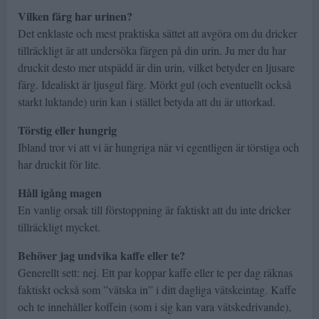
Vilken färg har urinen?
Det enklaste och mest praktiska sättet att avgöra om du dricker
tillräckligt är att undersöka färgen på din urin. Ju mer du har
druckit desto mer utspädd är din urin, vilket betyder en ljusare
färg. Idealiskt är ljusgul färg. Mörkt gul (och eventuellt också
starkt luktande) urin kan i stället betyda att du är uttorkad.
Törstig eller hungrig
Ibland tror vi att vi är hungriga när vi egentligen är törstiga och
har druckit för lite.
Håll igång magen
En vanlig orsak till förstoppning är faktiskt att du inte dricker
tillräckligt mycket.
Behöver jag undvika kaffe eller te?
Generellt sett: nej. Ett par koppar kaffe eller te per dag räknas
faktiskt också som ”vätska in” i ditt dagliga vätskeintag. Kaffe
och te innehåller koffein (som i sig kan vara vätskedrivande),