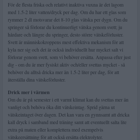
För de flesta friska och relativt inaktiva vuxna är det lagom
med 1.5-2 liter vatten/dryck per dag. Om du har ett glas som
rymmer 2 dl motsvarar det 8-10 glas vätska per dygn. Om du
springer så förlorar du kontinuerligt vätska genom svett; ju
hårdare och längre du springer, desto större vätskeförluster.
Svett är människokroppens mest effektiva mekanism för att
kyla ner sig och det är också individuellt hur mycket salt vi
förlorar genom svett, som vi behöver ersätta. Anpassa efter just
dig - om du är mer fysiskt aktiv och/eller svettas mycket - så
behöver du alltså dricka mer än 1.5-2 liter per dag, för att
återställa dina vätskeförluster.
Drick mer i värmen
Om du är på semester i ett varmt klimat kan du svettas mer än
vanligt och behöva öka ditt vätskeintag. Sprid gärna ut
vätskeintaget över dagen. Det kan vara en gynnsamt att dricka
kall dryck i samband med träning samt att eventuellt salta lite
extra på maten eller komplettera med exempelvis
vätskeersättning för att också ersätta elektrolyter.