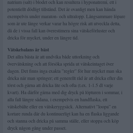
natrium (salt) i blodet och kan resultera i hyponatremi, ett i
potentiellt dödligt tillstånd. Det är ovanligt men kan hända
exempelvis under maraton- och ultralopp. Långsammare löpare
som är ute länge verkar varar ha högre risk att utveckla detta,
då de i vissa fall kan överestimera sina vätskeförluster och
dricka för mycket, under en längre tid.
Vätskebalans är bäst
Det allra bästa är att undvika både uttorkning och
övervätskning och att försöka sprida ut vätskeintaget över
dagen. Det finns inga exakta ”regler” för hur mycket man ska
dricka när man springer; ett generellt råd är att dricka efter din
törst och gärna att dricka lite och ofta (t.ex. 1-1.5 dl varje
kvart). Ha därför gärna med dig dryck på löpturen i sommar, i
alla fall längre sådana, i exempelvis en handflaska, ett
vätskebälte eller en vätskeryggsäck. Alternativt ”loopa” en
kortare runda där du kontinuerligt kan ha en flaska liggande
och stanna och dricka på samma ställe, eller stoppa och köp
dryck någon gång under passet.