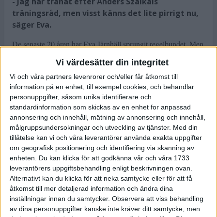
- Jag har tränat efter Anders Szalkais
träningsråd, men visst känns det lite pirrigt nu,
säger Eva.
De senaste 20 åren har Eva Järnhäll sprungit regelbundet. Men
i lopp har det aldrig blivit längre än milen i Midnattsloppet.
Vi värdesätter din integritet
- I alla år under Stockholm Marathon har vi stått och tittat vid
Vi och våra partners levenrorer och/eller får åtkomst till
Odenplan, och idén kom från min dotter Johanna. Hon fyller
information på en enhet, till exempel cookies, och behandlar
40 och jag 70 i september och då tyckte vi att det var dags att
personuppgifter, såsom unika identifierare och
pröva på att springa Stockholm Marathon själva.
standardinformation som skickas av en enhet for anpassad
Även Johannas man Roger springer maraton för första gången
annonsering och innehåll, mätning av annonsering och innehåll,
på lördag. Alla tre har de olika mål. Roger under fyra timmar,
målgruppsundersokningar och utveckling av tjänster.
Med din
Johanna på 4.15 och Eva Järnhäll har tränat för att klara 5.45.
tillåtelse kan vi och våra leverantörer använda exakta uppgifter
- Vi har alla följt Anders Szalkais träningsråd på Marathon.se,
om geografisk positionering och identifiering via skanning av
enheten. Du kan klicka för att godkänna vår och våra 1733
berättar Eva Järnhäll. Det har varit väldigt inspirerande att ha
leverantörers uppgiftsbehandling enligt beskrivningen ovan.
hans scheman att följa.
Alternativt kan du klicka för att neka samtycke eller för att få
Ni som har varit inne och tittat på träningsråden vet att även
åtkomst till mer detaljerad information och ändra dina
nybörjarprogrammet är omfattande.
inställningar innan du samtycker.
Observera att viss behandling
- Jag har sprungit 20 och 25 kilometer ibland på träning,
av dina personuppgifter kanske inte kräver ditt samtycke, men