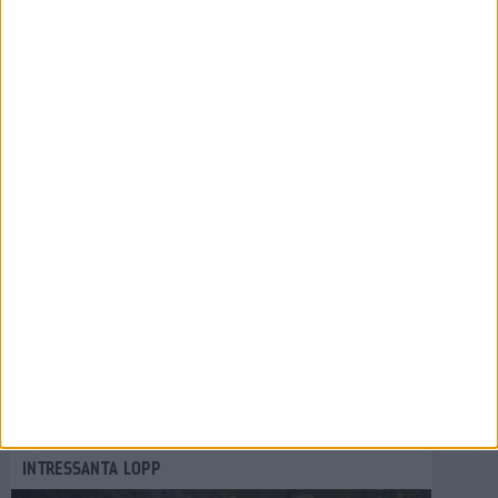
SENASTE NYHETERNA
Resultat och liveresultat för maran
28 maj 2026
Så följer du adidas Stockholm Marathon
28 maj 2026
ASICS GEL-TRABUCO™ MT GTX– perfekt
för traillöpning och vandring i blöta
förhållanden
4 mar 2026
» Alla artiklar
INTRESSANTA LOPP