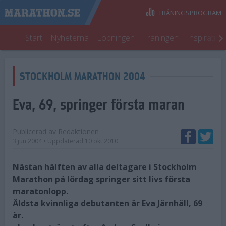
TRÄNINGSPROGRAM
Start
Nyheterna
Löpningen
Träningen
Inspiratio
STOCKHOLM MARATHON 2004
Eva, 69, springer första maran
Publicerad av
Redaktionen
3 jun 2004
• Uppdaterad
10 okt 2010
Nästan hälften av alla deltagare i Stockholm
Marathon på lördag springer sitt livs första
maratonlopp.
Äldsta kvinnliga debutanten är Eva Järnhäll, 69
år.