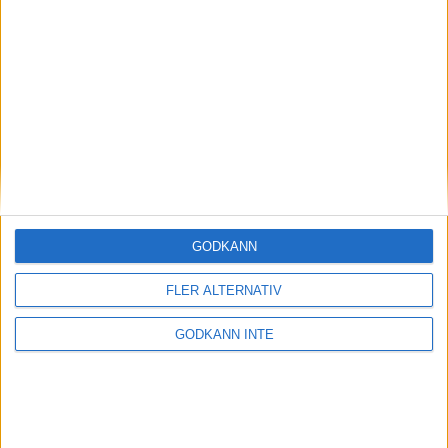
4 jun 2004
• Stockholm Marathon 2004
5400 njöt av spaghetti och sol
4 jun 2004
• Stockholm Marathon 2004
Medalj – målet för Shemweta
3 jun 2004
• Stockholm Marathon 2004
Startnummer för seedade löpare
3 jun 2004
• Stockholm Marathon 2004
GODKÄNN
Finnkampshjälte svensk favorit
FLER ALTERNATIV
3 jun 2004
• Stockholm Marathon 2004
GODKÄNN INTE
Några profiler bland de 16 221
löparna
3 jun 2004
• Stockholm Marathon 2004