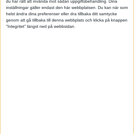
berättar Eva, som springer med startnummer K2780 på lördag.
du har rätt att invända mot sådan uppgiftsbehandling. Dina
inställningar gäller endast den här webbplatsen. Du kan när som
helst ändra dina preferenser eller dra tillbaka ditt samtycke
genom att gå tillbaka till denna webbplats och klicka på knappen
MER OM STOCKHOLM MARATHON 2004
"Integritet" längst ned på webbsidan.
Stockholm Marathon-resultaten
officiella
11 jun 2004
• Stockholm Marathon 2004
Grattis, ni 12706 som satte rekord!
6 jun 2004
• Stockholm Marathon 2004
Rita sprang som en klocka
6 jun 2004
• Stockholm Marathon 2004
Skrattande Susannes sköna SM-guld
6 jun 2004
• Stockholm Marathon 2004
Här gör Joseph Riri sig redo för
segerrycket