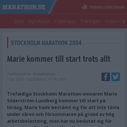
TRÄNINGSPROGRAM
Start
Nyheterna
Löpningen
Träningen
Inspiratio
STOCKHOLM MARATHON 2004
Marie kommer till start trots allt
Publicerad av
Redaktionen
1 jun 2004
• Uppdaterad
10 okt 2010
Trefaldiga Stockholm Marathon-vinnaren Marie
Söderström-Lundberg kommer till start på
lördag. Marie hade bestämt sig för att inte tävla
under våren och försommaren på grund av hög
arbetsbelastning, men har nu beslutat sig för