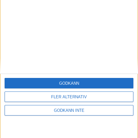
Så följer du Stockholm Marathon
4 jun 2004
• Stockholm Marathon 2004
5400 njöt av spaghetti och sol
4 jun 2004
• Stockholm Marathon 2004
Medalj – målet för Shemweta
3 jun 2004
• Stockholm Marathon 2004
Startnummer för seedade löpare
GODKÄNN
3 jun 2004
• Stockholm Marathon 2004
FLER ALTERNATIV
Finnkampshjälte svensk favorit
GODKÄNN INTE
3 jun 2004
• Stockholm Marathon 2004
Några profiler bland de 16 221
löparna