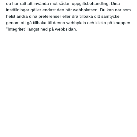
Marie, som tävlar för Hässelby, var trea i sin debut i Stockholm
du har rätt att invända mot sådan uppgiftsbehandling. Dina
Marathon 1998. Sedan har hon följande placeringar i loppet: 1,
inställningar gäller endast den här webbplatsen. Du kan när som
1, 2, 2, och 1.
helst ändra dina preferenser eller dra tillbaka ditt samtycke
genom att gå tillbaka till denna webbplats och klicka på knappen
"Integritet" längst ned på webbsidan.
MER OM STOCKHOLM MARATHON 2004
Stockholm Marathon-resultaten
officiella
11 jun 2004
• Stockholm Marathon 2004
Grattis, ni 12706 som satte rekord!
6 jun 2004
• Stockholm Marathon 2004
Rita sprang som en klocka
6 jun 2004
• Stockholm Marathon 2004
Skrattande Susannes sköna SM-guld
6 jun 2004
• Stockholm Marathon 2004