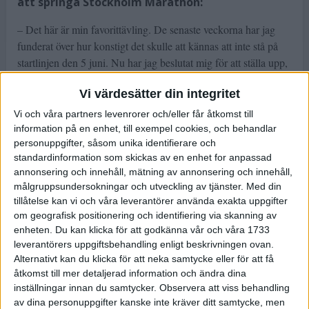
att springa Stockholm Marathon:
– Det här är min favorittävling. De senaste veckorna har jag
funderat över hur konstigt det skulle att kännas att inte stå på
startlinjen den 5 juni. Nu har jag beslutat mig för att ställa upp,
berättar Marie.
Vi värdesätter din integritet
– Jag är inte alls topptränad, men jag vill ändå gärna uppleva
Stockholm Marathon.
Vi och våra partners levenrorer och/eller får åtkomst till
Inför segern i fjolårets Stockholm Marathon tränade Marie i
information på en enhet, till exempel cookies, och behandlar
personuppgifter, såsom unika identifierare och
snitt 17-18 mil i veckan. I vår har krävande arbetsuppgifter fått
standardinformation som skickas av en enhet for anpassad
Marie att skära ned träningsdosen till 12-13 mil i veckan.
annonsering och innehåll, mätning av annonsering och innehåll,
– Jag är inte alls i samma form som de senaste åren, och jag vet
målgruppsundersokningar och utveckling av tjänster.
Med din
att jag inte kan vara med och slåss om segern. Men det ska
tillåtelse kan vi och våra leverantörer använda exakta uppgifter
ändå bli roligt att springa Stockholm.
om geografisk positionering och identifiering via skanning av
– Jag har inte tävlat sedan Lidingöloppet i höstas, så jag är lite
enheten. Du kan klicka för att godkänna vår och våra 1733
rostig.
leverantörers uppgiftsbehandling enligt beskrivningen ovan.
Alternativt kan du klicka för att neka samtycke eller för att få
Marie Söderström-Lundberg tror att hon kan göra en tid kring
åtkomst till mer detaljerad information och ändra dina
2.45. För tre år sedan noterade Marie 2.31.28 vilket är den
inställningar innan du samtycker.
Observera att viss behandling
bästa svenska tiden någonsin i Stockholm Marathon.
av dina personuppgifter kanske inte kräver ditt samtycke, men