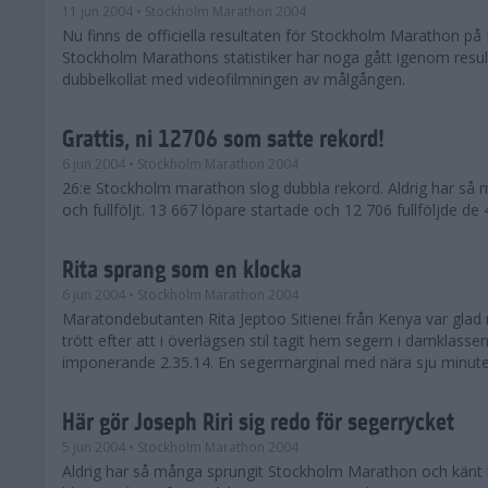
11 jun 2004
• Stockholm Marathon 2004
Nu finns de officiella resultaten för Stockholm Marathon på 
Stockholm Marathons statistiker har noga gått igenom resul
dubbelkollat med videofilmningen av målgången.
Grattis, ni 12706 som satte rekord!
6 jun 2004
• Stockholm Marathon 2004
26:e Stockholm marathon slog dubbla rekord. Aldrig har så 
och fullföljt. 13 667 löpare startade och 12 706 fullföljde d
Rita sprang som en klocka
6 jun 2004
• Stockholm Marathon 2004
Maratondebutanten Rita Jeptoo Sitienei från Kenya var glad
trött efter att i överlägsen stil tagit hem segern i damklasse
imponerande 2.35.14. En segermarginal med nära sju minuter
Här gör Joseph Riri sig redo för segerrycket
5 jun 2004
• Stockholm Marathon 2004
Aldrig har så många sprungit Stockholm Marathon och känt 