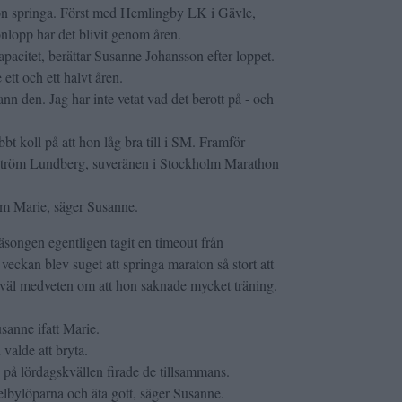
on springa. Först med Hemlingby LK i Gävle,
nlopp har det blivit genom åren.
kapacitet, berättar Susanne Johansson efter loppet.
 ett och ett halvt åren.
nn den. Jag har inte vetat vad det berott på - och
t koll på att hon låg bra till i SM. Framför
rström Lundberg, suveränen i Stockholm Marathon
om Marie, säger Susanne.
songen egentligen tagit en timeout från
i veckan blev suget att springa maraton så stort att
n, väl medveten om att hon saknade mycket träning.
sanne ifatt Marie.
valde att bryta.
på lördagskvällen firade de tillsammans.
lbylöparna och äta gott, säger Susanne.