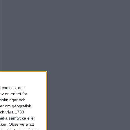
l cookies, och
av en enhet for
rsokningar och
ter om geografisk
 och våra 1733
 neka samtycke eller
cker.
Observera att