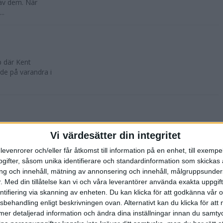
 av dem. När
..
p där Kent
de på varandra i
nsikte. På
Vi värdesätter din integritet
rade ministern
levenrorer och/eller får åtkomst till information på en enhet, till exempe
ifter, såsom unika identifierare och standardinformation som skickas 
g och innehåll, mätning av annonsering och innehåll, målgruppsunde
.
Med din tillåtelse kan vi och våra leverantörer använda exakta uppgif
entifiering via skanning av enheten. Du kan klicka för att godkänna vår
 Kolla in nya
sbehandling enligt beskrivningen ovan. Alternativt kan du klicka för att
ckholm Marathon
ll mer detaljerad information och ändra dina inställningar innan du samty