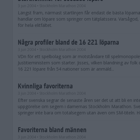
3 jun 2004
• Stockholm Marathon 2004
Längst fram, närmast startlinjen får endast de bästa löparna
handlar om löpare som springer om tätplatssera. Varsågod, h
för hela elitfältet.
Några profiler bland de 16 221 löparna
3 jun 2004
• Stockholm Marathon 2004
VDn för ett spelbolag som är motståndare till spelmonopolet 
Justitieministern som starter. Jisses, vilken blandning av folk
16 221 löpare från 54 nationer som är anmäld...
Kvinnliga favoriterna
3 jun 2004
• Stockholm Marathon 2004
Efter svenska segrar de senaste åren ser det ut att bli en int
uppgörelse om segern i damernas Stockholm Marathon. Sv
springer inte bara om totalsegern utan även om SM-titeln. Här
Favoriterna bland männen
3 jun 2004
• Stockholm Marathon 2004