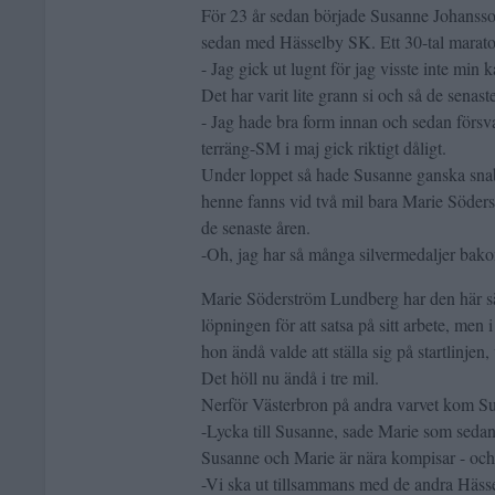
För 23 år sedan började Susanne Johanss
sedan med Hässelby SK. Ett 30-tal marato
- Jag gick ut lugnt för jag visste inte min 
Det har varit lite grann si och så de senaste
- Jag hade bra form innan och sedan försva
terräng-SM i maj gick riktigt dåligt.
Under loppet så hade Susanne ganska snabb
henne fanns vid två mil bara Marie Söde
de senaste åren.
-Oh, jag har så många silvermedaljer bak
Marie Söderström Lundberg har den här sä
löpningen för att satsa på sitt arbete, men 
hon ändå valde att ställa sig på startlinje
Det höll nu ändå i tre mil.
Nerför Västerbron på andra varvet kom Su
-Lycka till Susanne, sade Marie som sedan 
Susanne och Marie är nära kompisar - och 
-Vi ska ut tillsammans med de andra Hässe