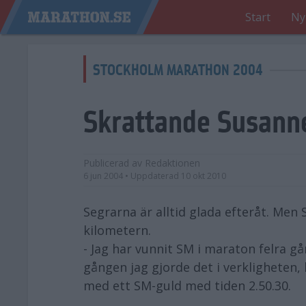
Start
Ny
STOCKHOLM MARATHON 2004
Skrattande Susann
Publicerad av
Redaktionen
6 jun 2004
• Uppdaterad
10 okt 2010
Segrarna är alltid glada efteråt. Men
kilometern.
- Jag har vunnit SM i maraton felra g
gången jag gjorde det i verkligheten,
med ett SM-guld med tiden 2.50.30.