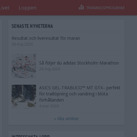
Livet
Loppen
TRÄNINGSPROGRAM
SENASTE NYHETERNA
Resultat och liveresultat för maran
28 maj 2026
Så följer du adidas Stockholm Marathon
28 maj 2026
ASICS GEL-TRABUCO™ MT GTX– perfekt
för traillöpning och vandring i blöta
förhållanden
4 mar 2026
» Alla artiklar
INTRESSANTA LOPP