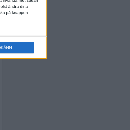
att invända mot sådan
elst ändra dina
licka på knappen
DKÄNN