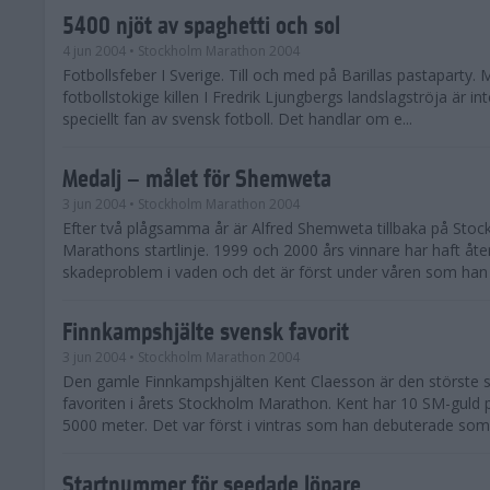
5400 njöt av spaghetti och sol
4 jun 2004
• Stockholm Marathon 2004
Fotbollsfeber I Sverige. Till och med på Barillas pastaparty.
fotbollstokige killen I Fredrik Ljungbergs landslagströja är in
speciellt fan av svensk fotboll. Det handlar om e...
Medalj – målet för Shemweta
3 jun 2004
• Stockholm Marathon 2004
Efter två plågsamma år är Alfred Shemweta tillbaka på Sto
Marathons startlinje. 1999 och 2000 års vinnare har haft 
skadeproblem i vaden och det är först under våren som han 
Finnkampshjälte svensk favorit
3 jun 2004
• Stockholm Marathon 2004
Den gamle Finnkampshjälten Kent Claesson är den störste 
favoriten i årets Stockholm Marathon. Kent har 10 SM-guld
5000 meter. Det var först i vintras som han debuterade som
Startnummer för seedade löpare