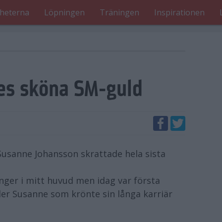
heterna
Löpningen
Träningen
Inspirationen
es sköna SM-guld
 Susanne Johansson skrattade hela sista
ånger i mitt huvud men idag var första
 ler Susanne som krönte sin långa karriär