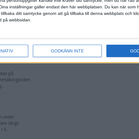
ina personuppgifter kanske inte kräver ditt samtycke, men du har rätt 
Dina inställningar gäller endast den här webbplatsen. Du kan när som h
 tillbaka ditt samtycke genom att gå tillbaka till denna webbplats och k
ned på webbsidan.
ockholms
n och mål inne
RNATIV
GODKÄNN INTE
GO
edan på
anmälningstiden
...
n under
dare längs
 S...