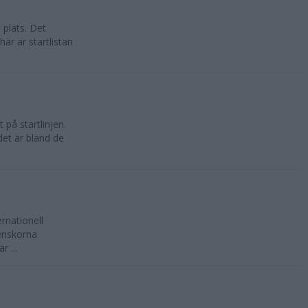
 plats. Det
är är startlistan
på startlinjen.
 det är bland de
ernationell
enskorna
 ...