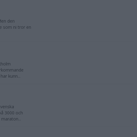
 Men den
te som ni tror en
ckholm
återkommande
har kunn...
svenska
 på 3000 och
 maraton...