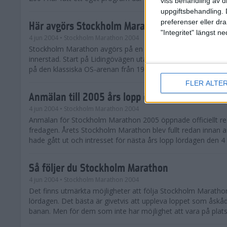
viss behandling av d
uppgiftsbehandling. 
preferenser eller dra
Här avgörs Stockholm Marathon
"Integritet" längst 
4 jun 2004
• Stockholm Marathon 2004
Stockholm Marathon avgörs på en tvåvarvsbana genom St
innerstad. Start på Lidingövägen utanför Stockholms Stadio
på den klassiska OS-arenan från 1912.
FLER ALTE
Anmälan till 2005 års lopp öppen
4 jun 2004
• Stockholm Marathon 2004
Anmälan för Stockholm Marathon 2005 öppnade officiellt r
fredagen. Årets Stockholm Marathon blev fullt redan innan 
hade gått ut och intresset för nästa års lopp lördagen den 4 j
Så följer du Stockholm Marathon
4 jun 2004
• Stockholm Marathon 2004
Det finns utmärkta möjligheter att följa Stockholm Maratho
lördagen. Det bästa är givetvis att uppleva loppet som åskå
banan. Men för dem som inte har möjlighet att vara på plats i