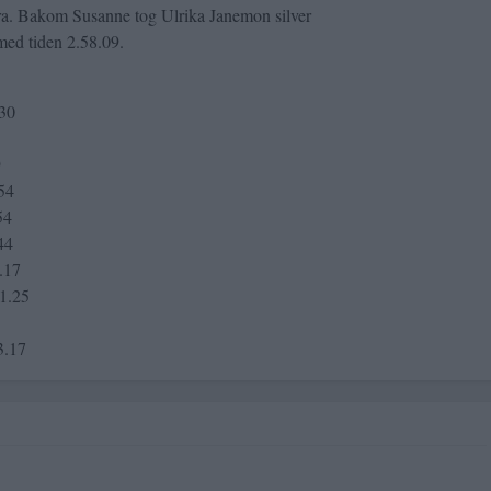
fira. Bakom Susanne tog Ulrika Janemon silver
ed tiden 2.58.09.
.30
9
.54
54
44
.17
11.25
3.17