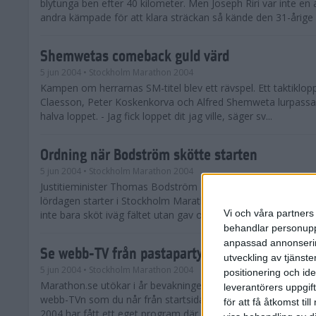
blytunga ben efter 40 kilometer. Men Joseph Riri var inte en
andra kämpade för att klara sträckan så kände den 31-årige .
Shemwetas comeback guld värd
5 jun 2004
• Stockholm Marathon 2004
Kampen om herrarnas SM-titel blev ett rävspel. Ett taktiklop
Claesson, Peter Koskenkorva och Alfred Shemweta lurpassa
halva loppet. - Jag fick loppet dit jag ville, säger sv...
Ordning när Bodström skötte starten
5 jun 2004
• Stockholm Marathon 2004
Justitieminister Thomas Bodström är regeringens sportiga a
lördagen starter i Stockholm Marathon 2004. Och den rutine
Vi och våra partners 
inte bara sköt iväg fältet utan gav också löparna några rå...
behandlar personuppg
anpassad annonserin
Se webb-TV från pastapartyt
utveckling av tjänster
5 jun 2004
• Stockholm Marathon 2004
positionering och id
Marathon.se utökar i år bevakningen av Stockholm Marathon.
leverantörers uppgift
webb-TVn som du når från startsidan på Marathon.se. Sto
för att få åtkomst ti
2004 har fått ett eget program där första inslaget är frå...