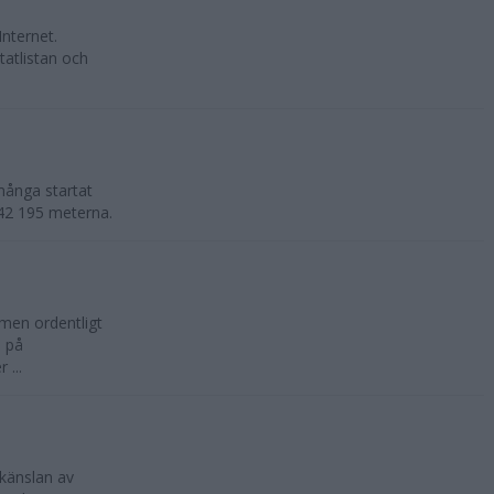
Internet.
tatlistan och
många startat
e 42 195 meterna.
 men ordentligt
n på
 ...
känslan av