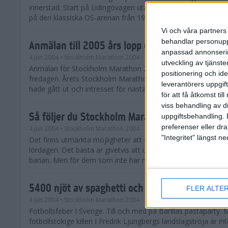
innerstad. Start på Lidingövägen utanför Stockholms Stadio
på den klassiska OS-arenan från 1912.
Vi och våra partners 
behandlar personuppg
Anmälan till 2005 års lopp öppen
anpassad annonserin
4 jun 2004
• Stockholm Marathon 2004
utveckling av tjänster
Anmälan för Stockholm Marathon 2005 öppnade officiellt r
positionering och id
fredagen. Årets Stockholm Marathon blev fullt redan innan 
leverantörers uppgift
hade gått ut och intresset för nästa års lopp lördagen den 4 j
för att få åtkomst ti
viss behandling av d
Så följer du Stockholm Marathon
uppgiftsbehandling. 
preferenser eller dra
4 jun 2004
• Stockholm Marathon 2004
"Integritet" längst 
Det finns utmärkta möjligheter att följa Stockholm Maratho
lördagen. Det bästa är givetvis att uppleva loppet som åskå
banan. Men för dem som inte har möjlighet att vara på plats i
5400 njöt av spaghetti och sol
FLER ALTE
4 jun 2004
• Stockholm Marathon 2004
Fotbollsfeber I Sverige. Till och med på Barillas pastaparty.
fotbollstokige killen I Fredrik Ljungbergs landslagströja är in