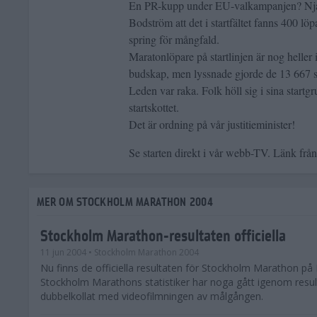
En PR-kupp under EU-valkampanjen? Nja
Bodström att det i startfältet fanns 400 lö
spring för mångfald.
Maratonlöpare på startlinjen är nog heller i
budskap, men lyssnade gjorde de 13 667 s
Leden var raka. Folk höll sig i sina startg
startskottet.
Det är ordning på vår justitieminister!
Se starten direkt i vår webb-TV. Länk från 
MER OM STOCKHOLM MARATHON 2004
Stockholm Marathon-resultaten officiella
11 jun 2004
• Stockholm Marathon 2004
Nu finns de officiella resultaten för Stockholm Marathon på 
Stockholm Marathons statistiker har noga gått igenom resul
dubbelkollat med videofilmningen av målgången.