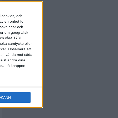
l cookies, och
av en enhet for
rsokningar och
ter om geografisk
 och våra 1731
 neka samtycke eller
cker.
Observera att
att invända mot sådan
elst ändra dina
licka på knappen
DKÄNN