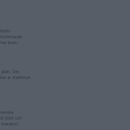
ckholm
återkommande
har kunn...
 plats. Det
är är startlistan
svenska
 på 3000 och
 maraton...