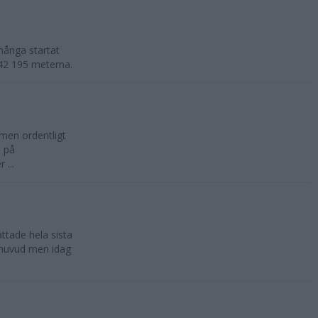
många startat
e 42 195 meterna.
 men ordentligt
n på
 ...
ttade hela sista
t huvud men idag