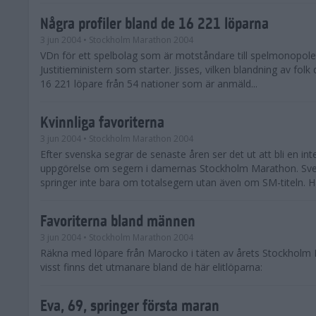
Några profiler bland de 16 221 löparna
3 jun 2004
• Stockholm Marathon 2004
VDn för ett spelbolag som är motståndare till spelmonopolet 
Justitieministern som starter. Jisses, vilken blandning av folk
16 221 löpare från 54 nationer som är anmäld...
Kvinnliga favoriterna
3 jun 2004
• Stockholm Marathon 2004
Efter svenska segrar de senaste åren ser det ut att bli en int
uppgörelse om segern i damernas Stockholm Marathon. Sv
springer inte bara om totalsegern utan även om SM-titeln. Här
Favoriterna bland männen
3 jun 2004
• Stockholm Marathon 2004
Räkna med löpare från Marocko i täten av årets Stockholm
visst finns det utmanare bland de här elitlöparna:
Eva, 69, springer första maran