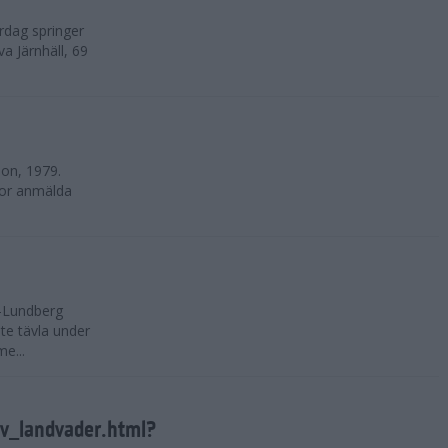
rdag springer
va Järnhäll, 69
on, 1979.
nnor anmälda
-Lundberg
nte tävla under
e...
tv_landvader.html?