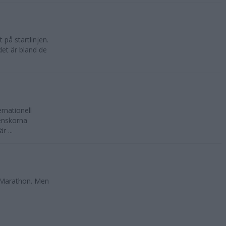
på startlinjen.
 det är bland de
ernationell
enskorna
 ...
 Marathon. Men