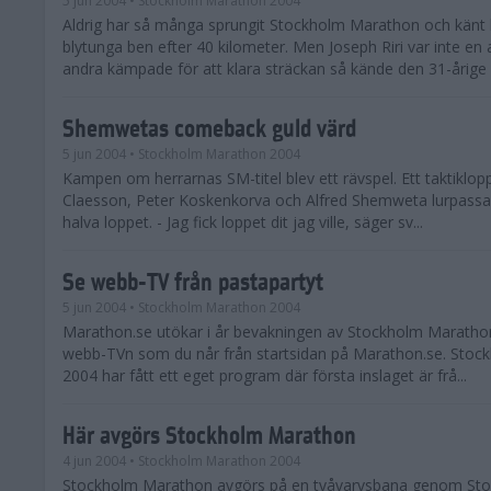
5 jun 2004
• Stockholm Marathon 2004
Aldrig har så många sprungit Stockholm Marathon och känt 
blytunga ben efter 40 kilometer. Men Joseph Riri var inte en
andra kämpade för att klara sträckan så kände den 31-årige .
Shemwetas comeback guld värd
5 jun 2004
• Stockholm Marathon 2004
Kampen om herrarnas SM-titel blev ett rävspel. Ett taktiklop
Claesson, Peter Koskenkorva och Alfred Shemweta lurpassa
halva loppet. - Jag fick loppet dit jag ville, säger sv...
Se webb-TV från pastapartyt
5 jun 2004
• Stockholm Marathon 2004
Marathon.se utökar i år bevakningen av Stockholm Marathon.
webb-TVn som du når från startsidan på Marathon.se. Sto
2004 har fått ett eget program där första inslaget är frå...
Här avgörs Stockholm Marathon
4 jun 2004
• Stockholm Marathon 2004
Stockholm Marathon avgörs på en tvåvarvsbana genom St