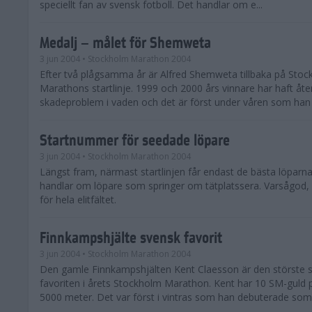
speciellt fan av svensk fotboll. Det handlar om e...
Medalj – målet för Shemweta
3 jun 2004
• Stockholm Marathon 2004
Efter två plågsamma år är Alfred Shemweta tillbaka på Sto
Marathons startlinje. 1999 och 2000 års vinnare har haft 
skadeproblem i vaden och det är först under våren som han 
Startnummer för seedade löpare
3 jun 2004
• Stockholm Marathon 2004
Längst fram, närmast startlinjen får endast de bästa löparna
handlar om löpare som springer om tätplatssera. Varsågod, h
för hela elitfältet.
Finnkampshjälte svensk favorit
3 jun 2004
• Stockholm Marathon 2004
Den gamle Finnkampshjälten Kent Claesson är den störste 
favoriten i årets Stockholm Marathon. Kent har 10 SM-guld
5000 meter. Det var först i vintras som han debuterade som