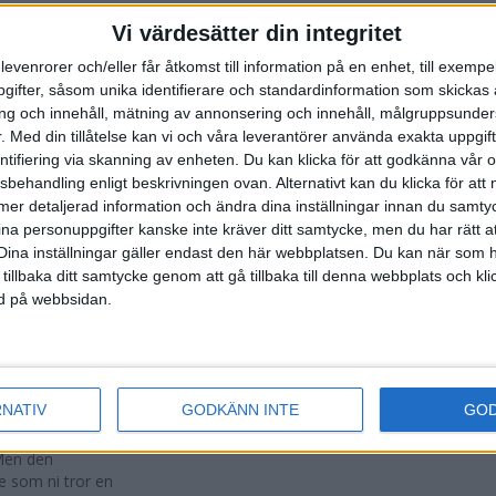
n och mål inne
Vi värdesätter din integritet
levenrorer och/eller får åtkomst till information på en enhet, till exempe
ifter, såsom unika identifierare och standardinformation som skickas 
g och innehåll, mätning av annonsering och innehåll, målgruppsunde
.
Med din tillåtelse kan vi och våra leverantörer använda exakta uppgif
edan på
entifiering via skanning av enheten. Du kan klicka för att godkänna vår
anmälningstiden
sbehandling enligt beskrivningen ovan. Alternativt kan du klicka för att
...
ll mer detaljerad information och ändra dina inställningar innan du samty
ina personuppgifter kanske inte kräver ditt samtycke, men du har rätt 
Dina inställningar gäller endast den här webbplatsen. Du kan när som h
 tillbaka ditt samtycke genom att gå tillbaka till denna webbplats och k
ned på webbsidan.
n under
dare längs
 S...
RNATIV
GODKÄNN INTE
GO
 Men den
te som ni tror en