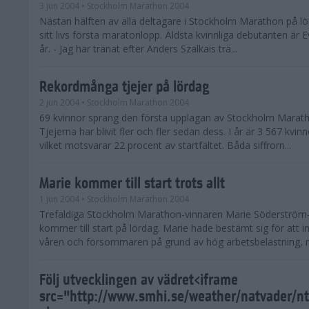
3 jun 2004
• Stockholm Marathon 2004
Nästan hälften av alla deltagare i Stockholm Marathon på lö
sitt livs första maratonlopp. Äldsta kvinnliga debutanten är E
år. - Jag har tränat efter Anders Szalkais trä...
Rekordmånga tjejer på lördag
2 jun 2004
• Stockholm Marathon 2004
69 kvinnor sprang den första upplagan av Stockholm Marath
Tjejerna har blivit fler och fler sedan dess. I år är 3 567 kvi
vilket motsvarar 22 procent av startfältet. Båda siffrorn...
Marie kommer till start trots allt
1 jun 2004
• Stockholm Marathon 2004
Trefaldiga Stockholm Marathon-vinnaren Marie Söderström
kommer till start på lördag. Marie hade bestämt sig för att i
våren och försommaren på grund av hög arbetsbelastning, m
Följ utvecklingen av vädret<iframe
src="http://www.smhi.se/weather/natvader/n