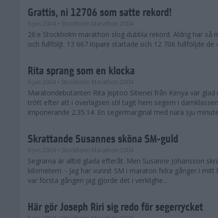
Grattis, ni 12706 som satte rekord!
6 jun 2004
• Stockholm Marathon 2004
26:e Stockholm marathon slog dubbla rekord. Aldrig har så 
och fullföljt. 13 667 löpare startade och 12 706 fullföljde d
Rita sprang som en klocka
6 jun 2004
• Stockholm Marathon 2004
Maratondebutanten Rita Jeptoo Sitienei från Kenya var glad
trött efter att i överlägsen stil tagit hem segern i damklasse
imponerande 2.35.14. En segermarginal med nära sju minuter
Skrattande Susannes sköna SM-guld
6 jun 2004
• Stockholm Marathon 2004
Segrarna är alltid glada efteråt. Men Susanne Johansson skra
kilometern. - Jag har vunnit SM i maraton felra gånger i mit
var första gången jag gjorde det i verklighe...
Här gör Joseph Riri sig redo för segerrycket