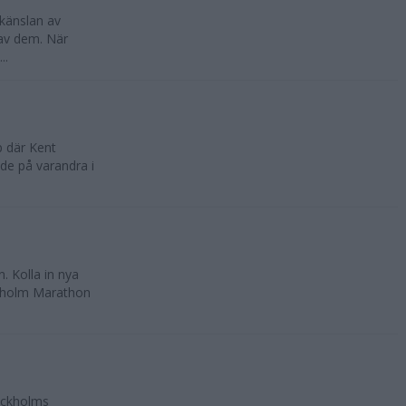
känslan av
 av dem. När
..
p där Kent
de på varandra i
 Kolla in nya
ckholm Marathon
ockholms