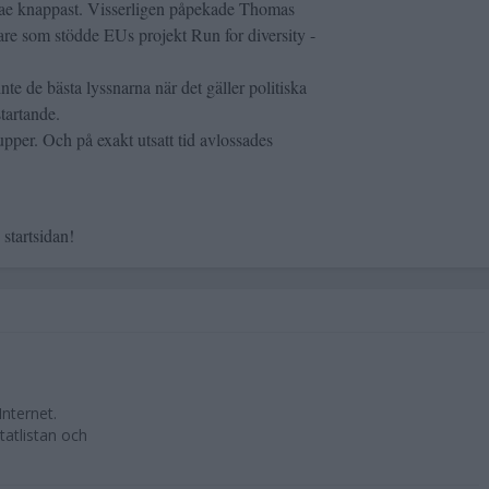
e knappast. Visserligen påpekade Thomas
pare som stödde EUs projekt Run for diversity -
nte de bästa lyssnarna när det gäller politiska
tartande.
rupper. Och på exakt utsatt tid avlossades
startsidan!
Internet.
tatlistan och