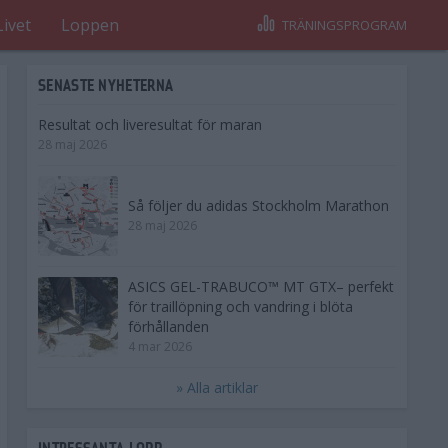
Livet
Loppen
TRÄNINGSPROGRAM
SENASTE NYHETERNA
Resultat och liveresultat för maran
28 maj 2026
Så följer du adidas Stockholm Marathon
28 maj 2026
ASICS GEL-TRABUCO™ MT GTX– perfekt
för traillöpning och vandring i blöta
förhållanden
4 mar 2026
» Alla artiklar
INTRESSANTA LOPP