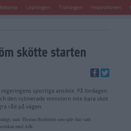
heterna
Löpningen
Träningen
Inspirationen
öm skötte starten
regeringens sportiga ansikte. På lördagen
ch den rutinerade ministern inte bara sköt
gra råd på vägen.
entligt, sade Thomas Bodström som själv har varit
llsvenskan med AIK.