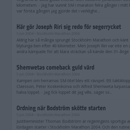
kilometern. - Jag har vunnit SM i maraton felra gånger i mit
var första gången jag gjorde det i verklighe...
Här gör Joseph Riri sig redo för segerrycket
5 jun 2004
• Stockholm Marathon 2004
Aldrig har så många sprungit Stockholm Marathon och känt 
blytunga ben efter 40 kilometer. Men Joseph Riri var inte en
andra kämpade för att klara sträckan så kände den 31-årige .
Shemwetas comeback guld värd
5 jun 2004
• Stockholm Marathon 2004
Kampen om herrarnas SM-titel blev ett rävspel. Ett taktiklop
Claesson, Peter Koskenkorva och Alfred Shemweta lurpassa
halva loppet. - Jag fick loppet dit jag ville, säger sv...
Ordning när Bodström skötte starten
5 jun 2004
• Stockholm Marathon 2004
Justitieminister Thomas Bodström är regeringens sportiga a
lördagen starter i Stockholm Marathon 2004. Och den rutine