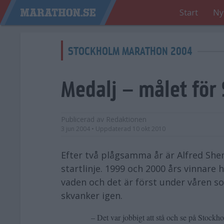
Start
Ny
STOCKHOLM MARATHON 2004
Medalj – målet fö
Publicerad av
Redaktionen
3 jun 2004
• Uppdaterad
10 okt 2010
Efter två plågsamma år är Alfred Sh
startlinje. 1999 och 2000 års vinnar
vaden och det är först under våren s
skvanker igen.
– Det var jobbigt att stå och se på Stockh