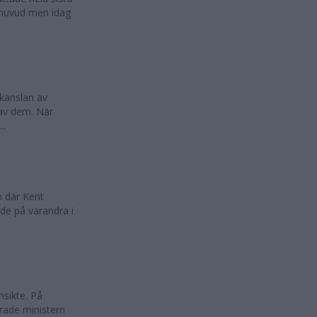
t huvud men idag
känslan av
 av dem. När
..
p där Kent
de på varandra i
nsikte. På
rade ministern