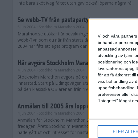
inte bara sköt iväg fältet utan gav också löparna några rå...
Se webb-TV från pastapartyt
5 jun 2004
• Stockholm Marathon 2004
Marathon.se utökar i år bevakningen av Stockholm Marathon.
Vi och våra partners 
webb-TVn som du når från startsidan på Marathon.se. Sto
behandlar personuppg
2004 har fått ett eget program där första inslaget är frå...
anpassad annonserin
utveckling av tjänster
Här avgörs Stockholm Marathon
positionering och id
leverantörers uppgift
4 jun 2004
• Stockholm Marathon 2004
för att få åtkomst ti
Stockholm Marathon avgörs på en tvåvarvsbana genom St
viss behandling av d
innerstad. Start på Lidingövägen utanför Stockholms Stadio
uppgiftsbehandling. 
på den klassiska OS-arenan från 1912.
preferenser eller dra
"Integritet" längst 
Anmälan till 2005 års lopp öppen
4 jun 2004
• Stockholm Marathon 2004
Anmälan för Stockholm Marathon 2005 öppnade officiellt r
fredagen. Årets Stockholm Marathon blev fullt redan innan 
FLER ALTE
hade gått ut och intresset för nästa års lopp lördagen den 4 j