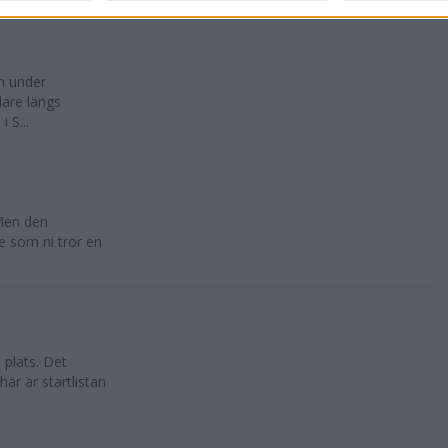
n under
dare längs
 S...
 Men den
te som ni tror en
 plats. Det
är är startlistan