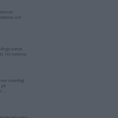
Internet.
tatlistan och
många startat
e 42 195 meterna.
 men ordentligt
n på
 ...
ttade hela sista