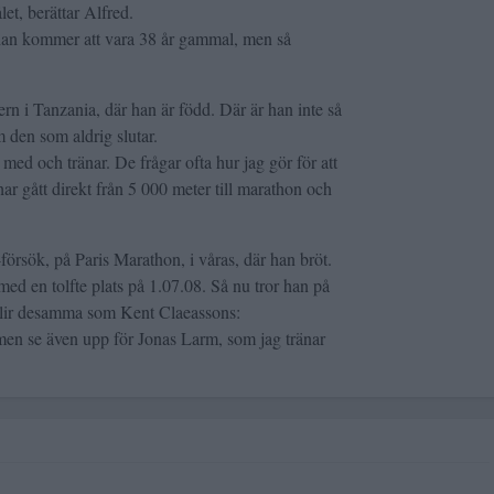
let, berättar Alfred.
an kommer att vara 38 år gammal, men så
tern i Tanzania, där han är född. Där är han inte så
 den som aldrig slutar.
med och tränar. De frågar ofta hur jag gör för att
ar gått direkt från 5 000 meter till marathon och
-försök, på Paris Marathon, i våras, där han bröt.
med en tolfte plats på 1.07.08. Så nu tror han på
blir desamma som Kent Claeassons:
en se även upp för Jonas Larm, som jag tränar