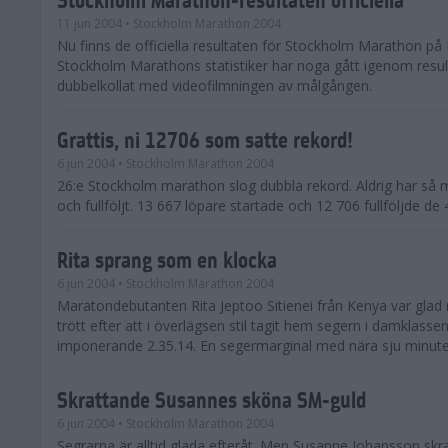
11 jun 2004
• Stockholm Marathon 2004
Nu finns de officiella resultaten för Stockholm Marathon på 
Stockholm Marathons statistiker har noga gått igenom resul
dubbelkollat med videofilmningen av målgången.
Grattis, ni 12706 som satte rekord!
6 jun 2004
• Stockholm Marathon 2004
26:e Stockholm marathon slog dubbla rekord. Aldrig har så 
och fullföljt. 13 667 löpare startade och 12 706 fullföljde d
Rita sprang som en klocka
6 jun 2004
• Stockholm Marathon 2004
Maratondebutanten Rita Jeptoo Sitienei från Kenya var glad
trött efter att i överlägsen stil tagit hem segern i damklasse
imponerande 2.35.14. En segermarginal med nära sju minuter
Skrattande Susannes sköna SM-guld
6 jun 2004
• Stockholm Marathon 2004
Segrarna är alltid glada efteråt. Men Susanne Johansson skra