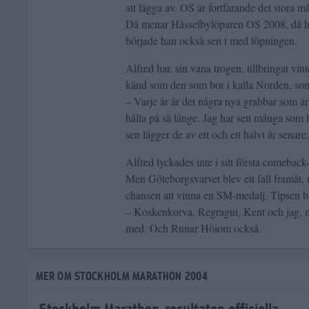
att lägga av. OS är fortfarande det stora må
Då menar Hässelbylöparen OS 2008, då h
började han också sen t med löpningen.
Alfred har, sin vana trogen, tillbringat vin
känd som den som bor i kalla Norden, som
– Varje år är det några nya grabbar som är 
hålla på så länge. Jag har sett många som h
sen lägger de av ett och ett halvt år senare.
Alfred lyckades inte i sitt första comeback
Men Göteborgsvarvet blev ett fall framåt, 
chansen att vinna en SM-medalj. Tipsen 
– Koskenkorva, Regragui, Kent och jag, m
med. Och Runar Höiom också.
MER OM STOCKHOLM MARATHON 2004
Stockholm Marathon-resultaten officiella