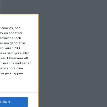
l cookies, och
av en enhet for
rsokningar och
ter om geografisk
 och våra 1733
 neka samtycke eller
cker.
Observera att
att invända mot sådan
elst ändra dina
licka på knappen
DKÄNN