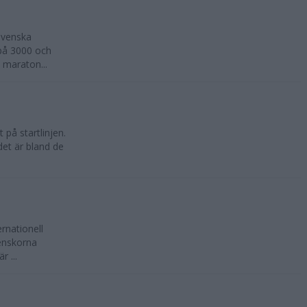
svenska
 på 3000 och
 maraton...
på startlinjen.
 det är bland de
ernationell
enskorna
 ...