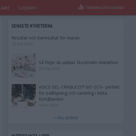
Livet
Loppen
TRÄNINGSPROGRAM
SENASTE NYHETERNA
Resultat och liveresultat för maran
28 maj 2026
Så följer du adidas Stockholm Marathon
28 maj 2026
ASICS GEL-TRABUCO™ MT GTX– perfekt
för traillöpning och vandring i blöta
förhållanden
4 mar 2026
» Alla artiklar
INTRESSANTA LOPP