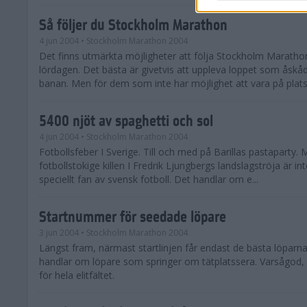
Så följer du Stockholm Marathon
4 jun 2004
• Stockholm Marathon 2004
Det finns utmärkta möjligheter att följa Stockholm Maratho
lördagen. Det bästa är givetvis att uppleva loppet som åskå
banan. Men för dem som inte har möjlighet att vara på plats i
5400 njöt av spaghetti och sol
4 jun 2004
• Stockholm Marathon 2004
Fotbollsfeber I Sverige. Till och med på Barillas pastaparty.
fotbollstokige killen I Fredrik Ljungbergs landslagströja är in
speciellt fan av svensk fotboll. Det handlar om e...
Startnummer för seedade löpare
3 jun 2004
• Stockholm Marathon 2004
Längst fram, närmast startlinjen får endast de bästa löparna
handlar om löpare som springer om tätplatssera. Varsågod, h
för hela elitfältet.