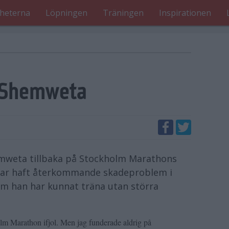
heterna
Löpningen
Träningen
Inspirationen
r Shemweta
emweta tillbaka på Stockholm Marathons
e har haft återkommande skadeproblem i
om han har kunnat träna utan störra
olm Marathon ifjol. Men jag funderade aldrig på