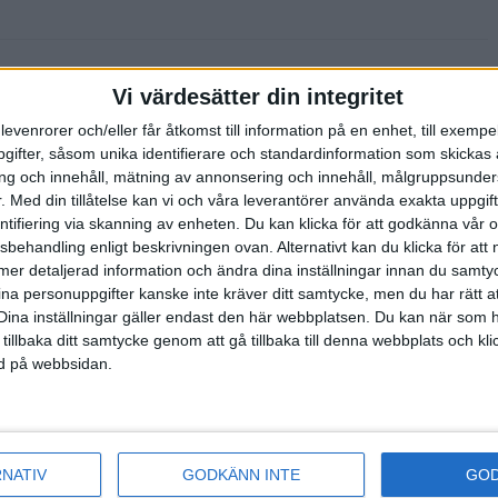
Vi värdesätter din integritet
 Kolla in nya
levenrorer och/eller får åtkomst till information på en enhet, till exempe
ckholm Marathon
ifter, såsom unika identifierare och standardinformation som skickas 
g och innehåll, mätning av annonsering och innehåll, målgruppsunde
.
Med din tillåtelse kan vi och våra leverantörer använda exakta uppgif
entifiering via skanning av enheten. Du kan klicka för att godkänna vår
sbehandling enligt beskrivningen ovan. Alternativt kan du klicka för att
ll mer detaljerad information och ändra dina inställningar innan du samty
ockholms
ina personuppgifter kanske inte kräver ditt samtycke, men du har rätt 
n och mål inne
Dina inställningar gäller endast den här webbplatsen. Du kan när som h
 tillbaka ditt samtycke genom att gå tillbaka till denna webbplats och k
ned på webbsidan.
edan på
anmälningstiden
RNATIV
GODKÄNN INTE
GO
...