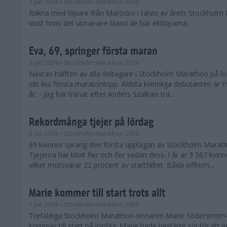
3 jun 2004
• Stockholm Marathon 2004
Räkna med löpare från Marocko i täten av årets Stockholm
visst finns det utmanare bland de här elitlöparna:
Eva, 69, springer första maran
3 jun 2004
• Stockholm Marathon 2004
Nästan hälften av alla deltagare i Stockholm Marathon på lö
sitt livs första maratonlopp. Äldsta kvinnliga debutanten är E
år. - Jag har tränat efter Anders Szalkais trä...
Rekordmånga tjejer på lördag
2 jun 2004
• Stockholm Marathon 2004
69 kvinnor sprang den första upplagan av Stockholm Marath
Tjejerna har blivit fler och fler sedan dess. I år är 3 567 kvi
vilket motsvarar 22 procent av startfältet. Båda siffrorn...
Marie kommer till start trots allt
1 jun 2004
• Stockholm Marathon 2004
Trefaldiga Stockholm Marathon-vinnaren Marie Söderström
kommer till start på lördag. Marie hade bestämt sig för att i