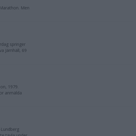
 Marathon. Men
rdag springer
va Järnhäll, 69
on, 1979.
nnor anmälda
-Lundberg
nte tävla under