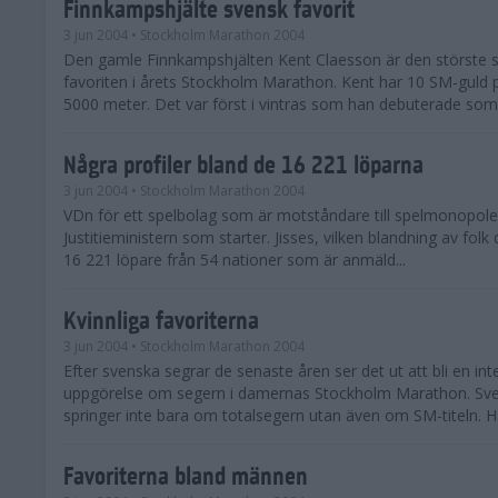
Finnkampshjälte svensk favorit
3 jun 2004
• Stockholm Marathon 2004
Den gamle Finnkampshjälten Kent Claesson är den störste 
favoriten i årets Stockholm Marathon. Kent har 10 SM-guld
5000 meter. Det var först i vintras som han debuterade som
Några profiler bland de 16 221 löparna
3 jun 2004
• Stockholm Marathon 2004
VDn för ett spelbolag som är motståndare till spelmonopolet 
Justitieministern som starter. Jisses, vilken blandning av folk
16 221 löpare från 54 nationer som är anmäld...
Kvinnliga favoriterna
3 jun 2004
• Stockholm Marathon 2004
Efter svenska segrar de senaste åren ser det ut att bli en int
uppgörelse om segern i damernas Stockholm Marathon. Sv
springer inte bara om totalsegern utan även om SM-titeln. Här
Favoriterna bland männen