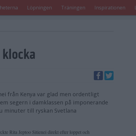
heterna
Löpningen
Träningen
Inspirationen
 klocka
ei från Kenya var glad men ordentligt
it hem segern i damklassen på imponerande
u minuter till ryskan Svetlana
ckte Rita Jeptoo Sitienei direkt efter loppet och