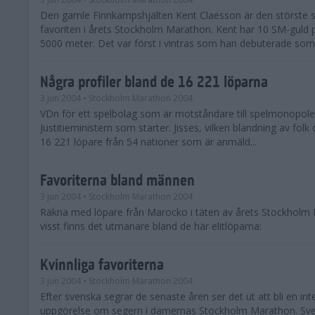
Den gamle Finnkampshjälten Kent Claesson är den störste 
favoriten i årets Stockholm Marathon. Kent har 10 SM-guld
5000 meter. Det var först i vintras som han debuterade som
Några profiler bland de 16 221 löparna
3 jun 2004
• Stockholm Marathon 2004
VDn för ett spelbolag som är motståndare till spelmonopolet 
Justitieministern som starter. Jisses, vilken blandning av folk
16 221 löpare från 54 nationer som är anmäld...
Favoriterna bland männen
3 jun 2004
• Stockholm Marathon 2004
Räkna med löpare från Marocko i täten av årets Stockholm
visst finns det utmanare bland de här elitlöparna:
Kvinnliga favoriterna
3 jun 2004
• Stockholm Marathon 2004
Efter svenska segrar de senaste åren ser det ut att bli en int
uppgörelse om segern i damernas Stockholm Marathon. Sv