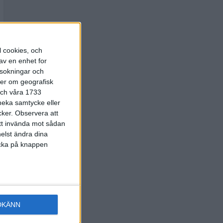
l cookies, och
av en enhet for
rsokningar och
ter om geografisk
 och våra 1733
 neka samtycke eller
cker.
Observera att
att invända mot sådan
elst ändra dina
licka på knappen
DKÄNN