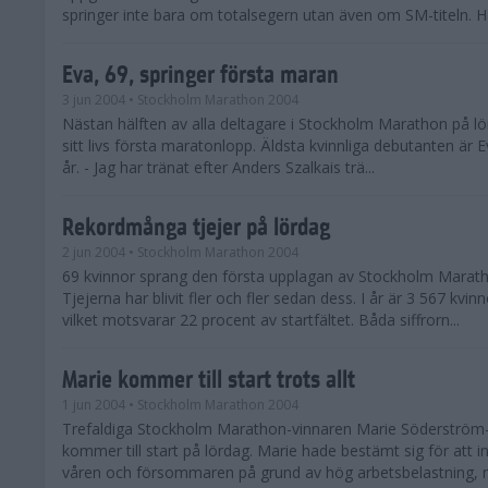
springer inte bara om totalsegern utan även om SM-titeln. Här
Eva, 69, springer första maran
3 jun 2004
• Stockholm Marathon 2004
Nästan hälften av alla deltagare i Stockholm Marathon på lö
sitt livs första maratonlopp. Äldsta kvinnliga debutanten är E
år. - Jag har tränat efter Anders Szalkais trä...
Rekordmånga tjejer på lördag
2 jun 2004
• Stockholm Marathon 2004
69 kvinnor sprang den första upplagan av Stockholm Marath
Tjejerna har blivit fler och fler sedan dess. I år är 3 567 kvi
vilket motsvarar 22 procent av startfältet. Båda siffrorn...
Marie kommer till start trots allt
1 jun 2004
• Stockholm Marathon 2004
Trefaldiga Stockholm Marathon-vinnaren Marie Söderström
kommer till start på lördag. Marie hade bestämt sig för att i
våren och försommaren på grund av hög arbetsbelastning, m