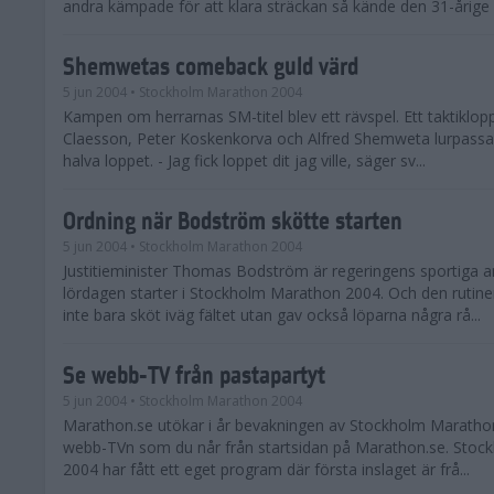
andra kämpade för att klara sträckan så kände den 31-årige .
Shemwetas comeback guld värd
5 jun 2004
• Stockholm Marathon 2004
Kampen om herrarnas SM-titel blev ett rävspel. Ett taktiklop
Claesson, Peter Koskenkorva och Alfred Shemweta lurpassa
halva loppet. - Jag fick loppet dit jag ville, säger sv...
Ordning när Bodström skötte starten
5 jun 2004
• Stockholm Marathon 2004
Justitieminister Thomas Bodström är regeringens sportiga a
lördagen starter i Stockholm Marathon 2004. Och den rutine
inte bara sköt iväg fältet utan gav också löparna några rå...
Se webb-TV från pastapartyt
5 jun 2004
• Stockholm Marathon 2004
Marathon.se utökar i år bevakningen av Stockholm Marathon.
webb-TVn som du når från startsidan på Marathon.se. Sto
2004 har fått ett eget program där första inslaget är frå...