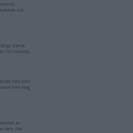
Internet.
tatlistan och
många startat
e 42 195 meterna.
ttade hela sista
t huvud men idag
känslan av
 av dem. När