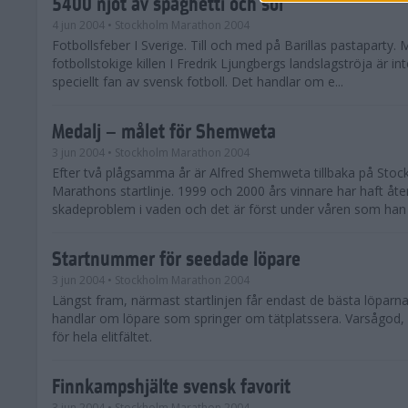
5400 njöt av spaghetti och sol
4 jun 2004
• Stockholm Marathon 2004
Fotbollsfeber I Sverige. Till och med på Barillas pastaparty.
fotbollstokige killen I Fredrik Ljungbergs landslagströja är in
speciellt fan av svensk fotboll. Det handlar om e...
Medalj – målet för Shemweta
3 jun 2004
• Stockholm Marathon 2004
Efter två plågsamma år är Alfred Shemweta tillbaka på Sto
Marathons startlinje. 1999 och 2000 års vinnare har haft 
skadeproblem i vaden och det är först under våren som han 
Startnummer för seedade löpare
3 jun 2004
• Stockholm Marathon 2004
Längst fram, närmast startlinjen får endast de bästa löparna
handlar om löpare som springer om tätplatssera. Varsågod, h
för hela elitfältet.
Finnkampshjälte svensk favorit
3 jun 2004
• Stockholm Marathon 2004