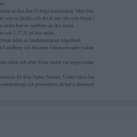
äta.
 musten ur den den 23-åriga kenyanskan. Men hon
t som en klocka och det är inte ofta som löpare i
n andra halvan snabbare än den första.
van och 1.17.21 på den andra.
 första milen av landsmaninnan Angelinah
m Lundberg och Susanne Johansson samt ryskan
ra milen och efter första varvet var loppet redan
stansen för Rita Jeptoo Sitienei. Under våren har
lvmaratonlopp och personbästa på halva distansen