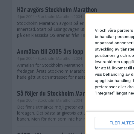
Här avgörs Stockholm Marathon
4 jun 2004
• Stockholm Marathon 2004
Stockholm Marathon avgörs på en tvåvarvsbana genom St
innerstad. Start på Lidingövägen utanför Stockholms Stadio
Vi och våra partners 
på den klassiska OS-arenan från 1912.
behandlar personuppg
anpassad annonserin
utveckling av tjänster
Anmälan till 2005 års lopp öppen
positionering och id
4 jun 2004
• Stockholm Marathon 2004
leverantörers uppgift
Anmälan för Stockholm Marathon 2005 öppnade officiellt r
för att få åtkomst ti
fredagen. Årets Stockholm Marathon blev fullt redan innan 
viss behandling av d
hade gått ut och intresset för nästa års lopp lördagen den 4 j
uppgiftsbehandling. 
preferenser eller dra
Så följer du Stockholm Marathon
"Integritet" längst 
4 jun 2004
• Stockholm Marathon 2004
Det finns utmärkta möjligheter att följa Stockholm Maratho
lördagen. Det bästa är givetvis att uppleva loppet som åskå
banan. Men för dem som inte har möjlighet att vara på plats i
FLER ALTE