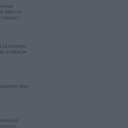
svenska
 på 3000 och
 maraton...
på startlinjen.
 det är bland de
 Marathon. Men
ernationell
enskorna