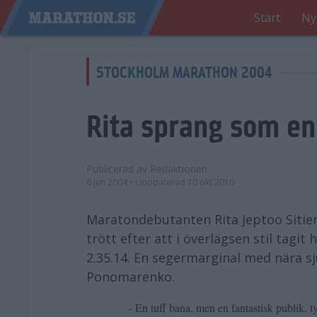
Start
Ny
STOCKHOLM MARATHON 2004
Rita sprang som en
Publicerad av
Redaktionen
6 jun 2004
• Uppdaterad
10 okt 2010
Maratondebutanten Rita Jeptoo Sitien
trött efter att i överlägsen stil tag
2.35.14. En segermarginal med nära sj
Ponomarenko.
- En tuff bana, men en fantastisk publik, ty