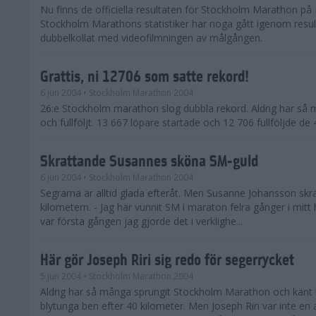
Nu finns de officiella resultaten för Stockholm Marathon på 
Stockholm Marathons statistiker har noga gått igenom resul
dubbelkollat med videofilmningen av målgången.
Grattis, ni 12706 som satte rekord!
6 jun 2004
• Stockholm Marathon 2004
26:e Stockholm marathon slog dubbla rekord. Aldrig har så 
och fullföljt. 13 667 löpare startade och 12 706 fullföljde d
Skrattande Susannes sköna SM-guld
6 jun 2004
• Stockholm Marathon 2004
Segrarna är alltid glada efteråt. Men Susanne Johansson skra
kilometern. - Jag har vunnit SM i maraton felra gånger i mit
var första gången jag gjorde det i verklighe...
Här gör Joseph Riri sig redo för segerrycket
5 jun 2004
• Stockholm Marathon 2004
Aldrig har så många sprungit Stockholm Marathon och känt 
blytunga ben efter 40 kilometer. Men Joseph Riri var inte en