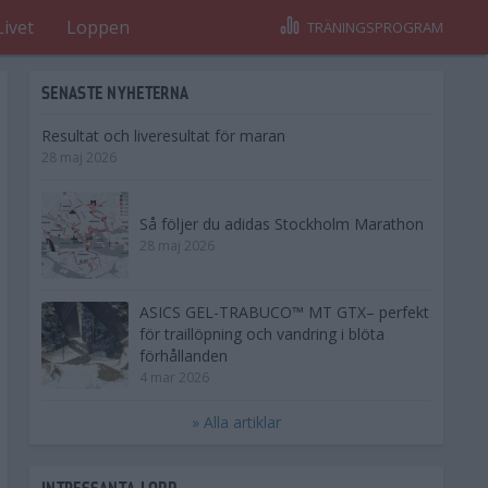
Livet
Loppen
TRÄNINGSPROGRAM
SENASTE NYHETERNA
Resultat och liveresultat för maran
28 maj 2026
Så följer du adidas Stockholm Marathon
28 maj 2026
ASICS GEL-TRABUCO™ MT GTX– perfekt
för traillöpning och vandring i blöta
förhållanden
4 mar 2026
» Alla artiklar
INTRESSANTA LOPP