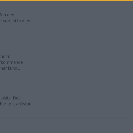
 Men den
te som ni tror en
ckholm
återkommande
har kunn...
 plats. Det
är är startlistan