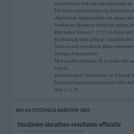
sedan började hon leta efter någonting att 
Det första maratonloppet sög helt enkelt
disponerade loppet perfekt och sprang jämn
Stockholm Marathon förmår att springa de
Rita Jeptoo Sitienei 1.17.53 på första hal
Kenyanskan hade sällskap i damtäten den
Sephooa och svenskorna Marie Söderströ
Svetlana Ponomarenko.
Men en efter droppade de av under den and
avgjort.
Maratonloppet i Stockholm var debut på di
hon även imponerat med segrar i olika ha
med 1.11.30.
MER OM STOCKHOLM MARATHON 2004
Stockholm Marathon-resultaten officiella
11 jun 2004
• Stockholm Marathon 2004