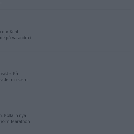
..
p där Kent
de på varandra i
nsikte. På
rade ministern
 Kolla in nya
ckholm Marathon