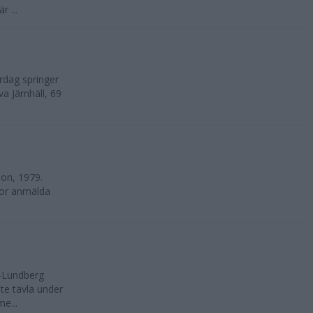
 ...
rdag springer
va Järnhäll, 69
on, 1979.
nnor anmälda
-Lundberg
nte tävla under
e...