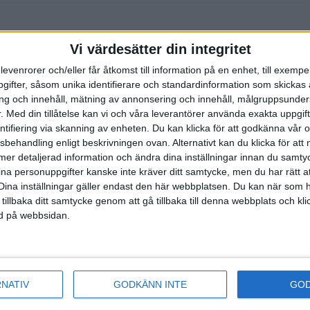
Vi värdesätter din integritet
ockholms
n och mål inne
levenrorer och/eller får åtkomst till information på en enhet, till exempe
ifter, såsom unika identifierare och standardinformation som skickas 
g och innehåll, mätning av annonsering och innehåll, målgruppsunde
.
Med din tillåtelse kan vi och våra leverantörer använda exakta uppgif
entifiering via skanning av enheten. Du kan klicka för att godkänna vår
sbehandling enligt beskrivningen ovan. Alternativt kan du klicka för att
edan på
ll mer detaljerad information och ändra dina inställningar innan du samty
anmälningstiden
ina personuppgifter kanske inte kräver ditt samtycke, men du har rätt 
...
Dina inställningar gäller endast den här webbplatsen. Du kan när som h
 tillbaka ditt samtycke genom att gå tillbaka till denna webbplats och k
ned på webbsidan.
n under
dare längs
 S...
RNATIV
GODKÄNN INTE
GO