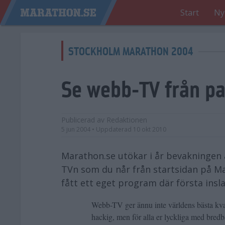
Start
Ny
STOCKHOLM MARATHON 2004
Se webb-TV från pa
Publicerad av
Redaktionen
5 jun 2004
• Uppdaterad
10 okt 2010
Marathon.se utökar i år bevakningen 
TVn som du når från startsidan på M
fått ett eget program där första insl
Webb-TV ger ännu inte världens bästa kva
hackig, men för alla er lyckliga med bredb