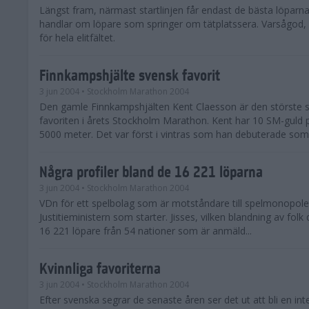
Längst fram, närmast startlinjen får endast de bästa löparna
handlar om löpare som springer om tätplatssera. Varsågod, h
för hela elitfältet.
Finnkampshjälte svensk favorit
3 jun 2004
• Stockholm Marathon 2004
Den gamle Finnkampshjälten Kent Claesson är den störste 
favoriten i årets Stockholm Marathon. Kent har 10 SM-guld
5000 meter. Det var först i vintras som han debuterade som
Några profiler bland de 16 221 löparna
3 jun 2004
• Stockholm Marathon 2004
VDn för ett spelbolag som är motståndare till spelmonopolet 
Justitieministern som starter. Jisses, vilken blandning av folk
16 221 löpare från 54 nationer som är anmäld...
Kvinnliga favoriterna
3 jun 2004
• Stockholm Marathon 2004
Efter svenska segrar de senaste åren ser det ut att bli en int