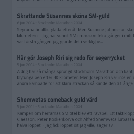
Skrattande Susannes sköna SM-guld
6 jun 2004
• Stockholm Marathon 2004
Segrarna är alltid glada efteråt. Men Susanne Johansson skra
kilometern. - Jag har vunnit SM i maraton felra gånger i mit
var första gången jag gjorde det i verklighe...
Här gör Joseph Riri sig redo för segerrycket
5 jun 2004
• Stockholm Marathon 2004
Aldrig har så många sprungit Stockholm Marathon och känt 
blytunga ben efter 40 kilometer. Men Joseph Riri var inte en
andra kämpade för att klara sträckan så kände den 31-årige .
Shemwetas comeback guld värd
5 jun 2004
• Stockholm Marathon 2004
Kampen om herrarnas SM-titel blev ett rävspel. Ett taktiklop
Claesson, Peter Koskenkorva och Alfred Shemweta lurpassa
halva loppet. - Jag fick loppet dit jag ville, säger sv...