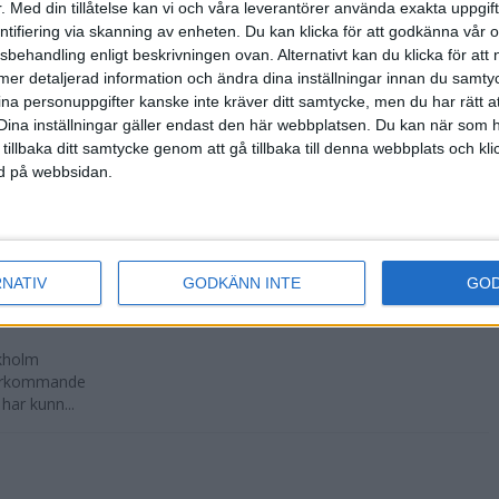
.
Med din tillåtelse kan vi och våra leverantörer använda exakta uppgif
entifiering via skanning av enheten. Du kan klicka för att godkänna vår
n under
sbehandling enligt beskrivningen ovan. Alternativt kan du klicka för att
dare längs
ll mer detaljerad information och ändra dina inställningar innan du samty
 S...
ina personuppgifter kanske inte kräver ditt samtycke, men du har rätt 
Dina inställningar gäller endast den här webbplatsen. Du kan när som h
 tillbaka ditt samtycke genom att gå tillbaka till denna webbplats och k
ned på webbsidan.
 Men den
te som ni tror en
RNATIV
GODKÄNN INTE
GO
ckholm
återkommande
har kunn...