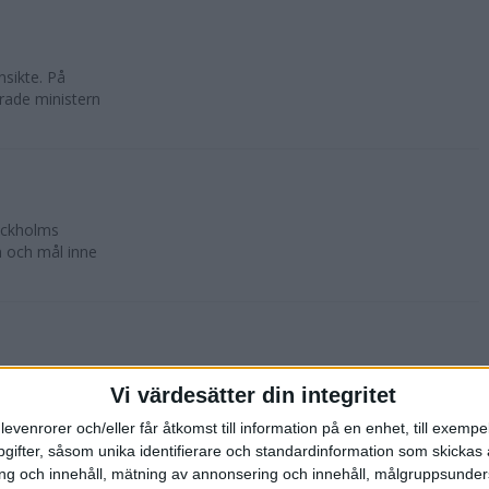
nsikte. På
rade ministern
ockholms
n och mål inne
edan på
Vi värdesätter din integritet
anmälningstiden
...
levenrorer och/eller får åtkomst till information på en enhet, till exempe
ifter, såsom unika identifierare och standardinformation som skickas 
g och innehåll, mätning av annonsering och innehåll, målgruppsunde