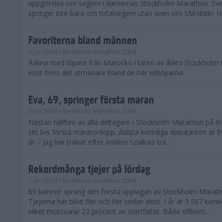
uppgörelse om segern i damernas Stockholm Marathon. Sv
springer inte bara om totalsegern utan även om SM-titeln. Här
Favoriterna bland männen
3 jun 2004
• Stockholm Marathon 2004
Räkna med löpare från Marocko i täten av årets Stockholm
visst finns det utmanare bland de här elitlöparna:
Eva, 69, springer första maran
3 jun 2004
• Stockholm Marathon 2004
Nästan hälften av alla deltagare i Stockholm Marathon på lö
sitt livs första maratonlopp. Äldsta kvinnliga debutanten är E
år. - Jag har tränat efter Anders Szalkais trä...
Rekordmånga tjejer på lördag
2 jun 2004
• Stockholm Marathon 2004
69 kvinnor sprang den första upplagan av Stockholm Marath
Tjejerna har blivit fler och fler sedan dess. I år är 3 567 kvi
vilket motsvarar 22 procent av startfältet. Båda siffrorn...