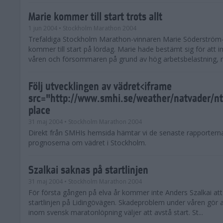
Marie kommer till start trots allt
1 jun 2004
• Stockholm Marathon 2004
Trefaldiga Stockholm Marathon-vinnaren Marie Söderström
kommer till start på lördag. Marie hade bestämt sig för att i
våren och försommaren på grund av hög arbetsbelastning, m
Följ utvecklingen av vädret<iframe
src="http://www.smhi.se/weather/natvader/n
place
31 maj 2004
• Stockholm Marathon 2004
Direkt från SMHIs hemsida hämtar vi de senaste rapportern
prognoserna om vädret i Stockholm.
Szalkai saknas på startlinjen
31 maj 2004
• Stockholm Marathon 2004
För första gången på elva år kommer inte Anders Szalkai at
startlinjen på Lidingövägen. Skadeproblem under våren gör 
inom svensk maratonlöpning väljer att avstå start. St...