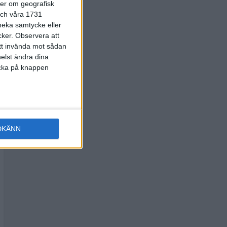
ter om geografisk
 och våra 1731
 neka samtycke eller
cker.
Observera att
att invända mot sådan
elst ändra dina
licka på knappen
DKÄNN