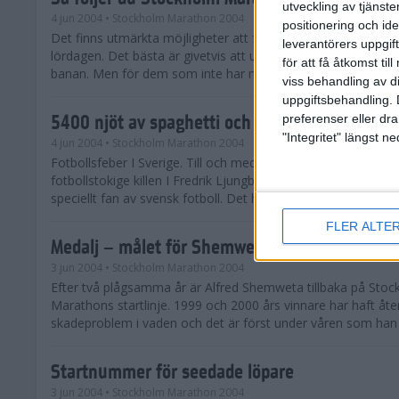
utveckling av tjänster
4 jun 2004
• Stockholm Marathon 2004
positionering och id
Det finns utmärkta möjligheter att följa Stockholm Maratho
leverantörers uppgift
lördagen. Det bästa är givetvis att uppleva loppet som åskå
för att få åtkomst ti
banan. Men för dem som inte har möjlighet att vara på plats i
viss behandling av d
uppgiftsbehandling. 
5400 njöt av spaghetti och sol
preferenser eller dra
"Integritet" längst 
4 jun 2004
• Stockholm Marathon 2004
Fotbollsfeber I Sverige. Till och med på Barillas pastaparty.
fotbollstokige killen I Fredrik Ljungbergs landslagströja är in
speciellt fan av svensk fotboll. Det handlar om e...
FLER ALTE
Medalj – målet för Shemweta
3 jun 2004
• Stockholm Marathon 2004
Efter två plågsamma år är Alfred Shemweta tillbaka på Sto
Marathons startlinje. 1999 och 2000 års vinnare har haft 
skadeproblem i vaden och det är först under våren som han 
Startnummer för seedade löpare
3 jun 2004
• Stockholm Marathon 2004