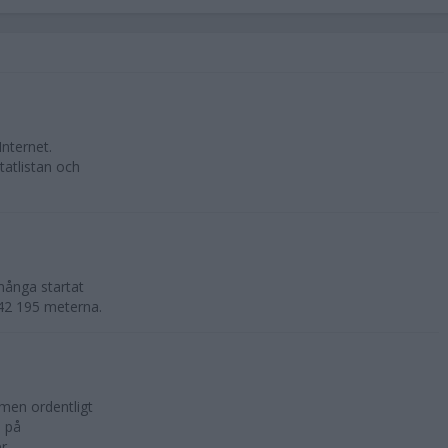
Internet.
tatlistan och
många startat
e 42 195 meterna.
 men ordentligt
n på
 ...