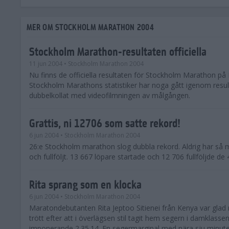
MER OM STOCKHOLM MARATHON 2004
Stockholm Marathon-resultaten officiella
11 jun 2004
• Stockholm Marathon 2004
Nu finns de officiella resultaten för Stockholm Marathon på 
Stockholm Marathons statistiker har noga gått igenom resul
dubbelkollat med videofilmningen av målgången.
Grattis, ni 12706 som satte rekord!
6 jun 2004
• Stockholm Marathon 2004
26:e Stockholm marathon slog dubbla rekord. Aldrig har så 
och fullföljt. 13 667 löpare startade och 12 706 fullföljde d
Rita sprang som en klocka
6 jun 2004
• Stockholm Marathon 2004
Maratondebutanten Rita Jeptoo Sitienei från Kenya var glad
trött efter att i överlägsen stil tagit hem segern i damklasse
imponerande 2.35.14. En segermarginal med nära sju minuter