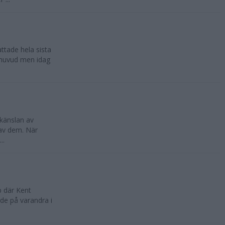
ttade hela sista
t huvud men idag
känslan av
 av dem. När
..
p där Kent
de på varandra i