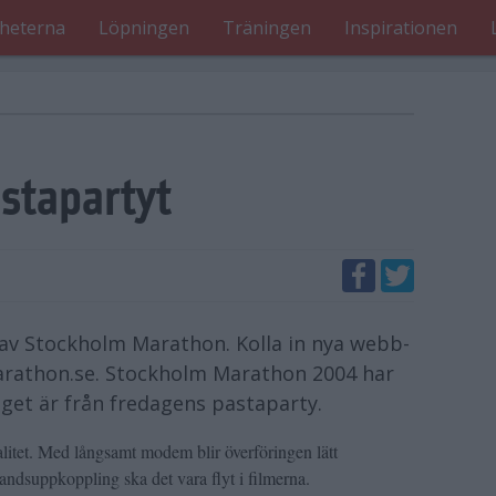
heterna
Löpningen
Träningen
Inspirationen
stapartyt
av Stockholm Marathon. Kolla in nya webb-
arathon.se. Stockholm Marathon 2004 har
aget är från fredagens pastaparty.
litet. Med långsamt modem blir överföringen lätt
andsuppkoppling ska det vara flyt i filmerna.