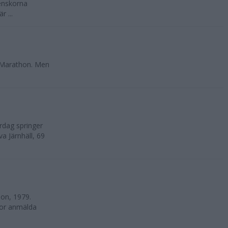
enskorna
 ...
 Marathon. Men
rdag springer
va Järnhäll, 69
on, 1979.
nnor anmälda