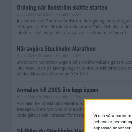
Ordning när Bodström skötte starten
5 jun 2004
• Stockholm Marathon 2004
Justitieminister Thomas Bodström är regeringens sportiga a
lördagen starter i Stockholm Marathon 2004. Och den rutine
inte bara sköt iväg fältet utan gav också löparna några rå...
Här avgörs Stockholm Marathon
4 jun 2004
• Stockholm Marathon 2004
Stockholm Marathon avgörs på en tvåvarvsbana genom St
innerstad. Start på Lidingövägen utanför Stockholms Stadio
på den klassiska OS-arenan från 1912.
Anmälan till 2005 års lopp öppen
4 jun 2004
• Stockholm Marathon 2004
Anmälan för Stockholm Marathon 2005 öppnade officiellt r
fredagen. Årets Stockholm Marathon blev fullt redan innan 
hade gått ut och intresset för nästa års lopp lördagen den 4 j
Vi och våra partners 
behandlar personuppg
anpassad annonserin
Så följer du Stockholm Marathon