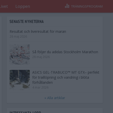
Livet
Loppen
TRÄNINGSPROGRAM
SENASTE NYHETERNA
Resultat och liveresultat för maran
28 maj 2026
Så följer du adidas Stockholm Marathon
28 maj 2026
ASICS GEL-TRABUCO™ MT GTX– perfekt
för traillöpning och vandring i blöta
förhållanden
4 mar 2026
» Alla artiklar
INTRESSANTA LOPP