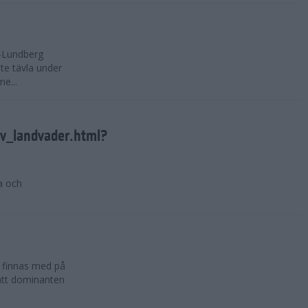
-Lundberg
nte tävla under
e...
tv_landvader.html?
a och
t finnas med på
att dominanten