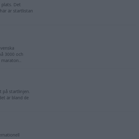
 plats. Det
är är startlistan
svenska
 på 3000 och
 maraton...
på startlinjen.
 det är bland de
ernationell