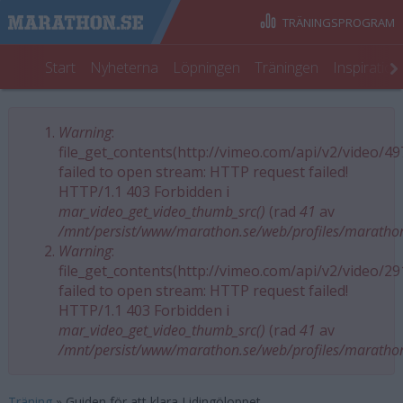
TRÄNINGSPROGRAM
Start
Nyheterna
Löpningen
Träningen
Inspiratio
Warning
:
Felmeddelande
file_get_contents(http://vimeo.com/api/v2/video/4
failed to open stream: HTTP request failed!
HTTP/1.1 403 Forbidden i
mar_video_get_video_thumb_src()
(rad
41
av
/mnt/persist/www/marathon.se/web/profiles/maratho
Warning
:
file_get_contents(http://vimeo.com/api/v2/video/2
failed to open stream: HTTP request failed!
HTTP/1.1 403 Forbidden i
mar_video_get_video_thumb_src()
(rad
41
av
/mnt/persist/www/marathon.se/web/profiles/maratho
Träning
»
Guiden för att klara Lidingöloppet