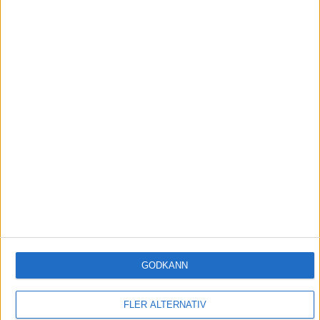
INTRESSANTA LOPP
Höstrusket • 8 november
8 nov 2025
Winter Run Stockholm • 31 januari 2026
31 jan 2026
adidas Premiärmilen 28 mars 2026
28 mar 2026
adidas Stockholm Marathon – 30 maj 2026
30 maj 2026
GODKÄNN
FLER ALTERNATIV
Utgivare och redaktion