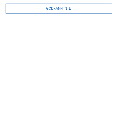
Integritetspolicy
Annonsera
GODKÄNN INTE