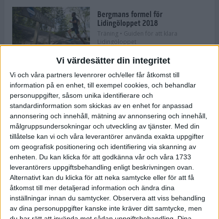
Bergmans formel för
Lidingöloppet 2018
Träning
• Guiden för att klara
Lidingöloppet
Vi värdesätter din integritet
Tio saker som kan gå fel i
Vi och våra partners levenrorer och/eller får åtkomst till
Lidingöloppet
information på en enhet, till exempel cookies, och behandlar
Träning
• Guiden för att klara
personuppgifter, såsom unika identifierare och
Lidingöloppet
standardinformation som skickas av en enhet for anpassad
annonsering och innehåll, mätning av annonsering och innehåll,
målgruppsundersokningar och utveckling av tjänster.
Med din
Hitta formen för Lidingöloppet på
tillåtelse kan vi och våra leverantörer använda exakta uppgifter
10 veckor
om geografisk positionering och identifiering via skanning av
Träning
• Guiden för att klara
enheten. Du kan klicka för att godkänna vår och våra 1733
Lidingöloppet
leverantörers uppgiftsbehandling enligt beskrivningen ovan.
Alternativt kan du klicka för att neka samtycke eller för att få
Så klarar du Lidingöloppets
åtkomst till mer detaljerad information och ändra dina
ökända backe
inställningar innan du samtycker.
Observera att viss behandling
Träning
• Guiden för att klara
av dina personuppgifter kanske inte kräver ditt samtycke, men
Lidingöloppet
du har rätt att invända mot sådan uppgiftsbehandling. Dina