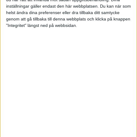
inställningar gäller endast den här webbplatsen. Du kan när som
helst ändra dina preferenser eller dra tillbaka ditt samtycke
30445 meter - så långt är
genom att gå tillbaka till denna webbplats och klicka på knappen
Lidingöloppet
"Integritet" längst ned på webbsidan.
22 sep 2011
• Guiden för att klara
Lidingöloppet
Tips för att komma i mål i
Lidingöloppet
Träning
• Guiden för att klara
Lidingöloppet
Taktik för att klara silvermedaljen
på 30 km
Träning
• Guiden för att klara
Lidingöloppet
Taktik för silvermedalj i
Lidingöloppet
Träning
• Guiden för att klara