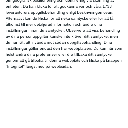
om geografisk positionering och identifiering via skanning av
viktigt rörelse, kost och sömn är för vår hälsa – ändå har vi
enheten. Du kan klicka för att godkänna vår och våra 1733
svårt att förändra oss. Vilket faktiskt i sig är en hälsogåta.
leverantörers uppgiftsbehandling enligt beskrivningen ovan.
Alternativt kan du klicka för att neka samtycke eller för att få
åtkomst till mer detaljerad information och ändra dina
inställningar innan du samtycker.
Observera att viss behandling
av dina personuppgifter kanske inte kräver ditt samtycke, men
du har rätt att invända mot sådan uppgiftsbehandling. Dina
inställningar gäller endast den här webbplatsen. Du kan när som
helst ändra dina preferenser eller dra tillbaka ditt samtycke
genom att gå tillbaka till denna webbplats och klicka på knappen
"Integritet" längst ned på webbsidan.
Anders Wallensten har skrivit boken "Hälsogåtan, evolution, forskning och
48 konkreta råd"
Foto:
Stefan Tell