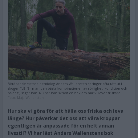
Biträdande statsepidemiolog Anders Wallensten springer ofta rätt ut i
skogen ”då får man den bästa kombinationen av rörlighet, kondition och
balans”, säger han. Nu har han skrivit en bok om hur vi lever friskare.
Foto:
Maja Wallensten
Hur ska vi göra för att hålla oss friska och leva
länge? Hur påverkar det oss att våra kroppar
egentligen är anpassade för en helt annan
livsstil? Vi har läst Anders Wallenstens bok