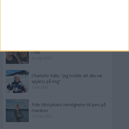
24 okt 2018
• Livet
• Hälsa
SENASTE INSPIRATIONEN
Mor och dotter har sprungit 15 Tjejmilen
i rad
28 sep 2022
Charlotte Kalla: ”Jag trodde att alla var
spyless på mig"
1 jun 2022
Från Elitstyrkans hemligheter till pers på
maraton
23 mar 2022