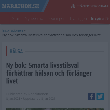
TRÄNINGSPROGRAM
Start
Nyheterna
Löpningen
Träningen
Inspirati
Inspirationen
»
Ny bok: Smarta livsstilsval förbättrar hälsan och förlänger livet
HÄLSA
Ny bok: Smarta livsstilsval
förbättrar hälsan och förlänger
livet
Publicerad av
Redaktionen
8 jan 2021
• Uppdaterad
8 jan 2021