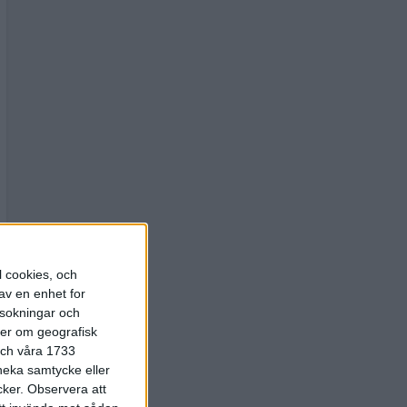
l cookies, och
av en enhet for
rsokningar och
ter om geografisk
 och våra 1733
 neka samtycke eller
cker.
Observera att