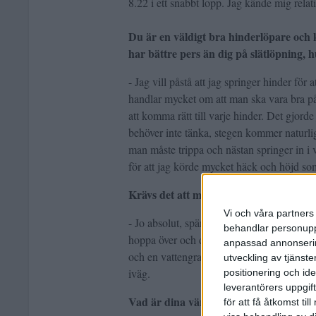
8.22 i ett snabbt lopp. Jag kände mig relati
Du är en väldigt bra hinderlöpare och
har bättre pers än dig på slätlöpning,
- Jag vill påstå att jag springer hinder för a
handlar mycket om att man ska vara bra på 
att komma rätt till varje hinder. Det gjorde
behöver inte tänka, stegen kommer naturligt
man måste trippa och nästan springer in i v
för att jag körde mycket häck och höjd s
Krävs det att man har bra spänst?
Vi och våra partners 
- Jo absolut, spänsten hjälper mycket. Att
behandlar personuppg
hoppa över och det är mer än vad det låter
anpassad annonserin
och en vattengrav som är lika hög. Där sätt
utveckling av tjänster
iväg.
positionering och id
leverantörers uppgift
Vad är dina värsta hinderögonblick?
för att få åtkomst ti