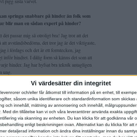
vt pigg sista varvet.
 kan springa snabbare på hinder än folk som
 hur blir man en sådan expert på hinder?
tt det passar mig så otroligt bra! Jag tror att det
att avståndsbedöma, det tror jag är det viktigaste,
 jag i lördags och det är ett formtecken, jag
 inför hindret. I dålig form så känns det som att
arje hinder. Jag har hyfsat bra teknik antagligen
om ung.
Vi värdesätter din integritet
levenrorer och/eller får åtkomst till information på en enhet, till exempe
 vara lång hjälper också. Det är ändå 91 cm du ska
ifter, såsom unika identifierare och standardinformation som skickas 
. Under ett varv ska du passera fyra såna bockar
g och innehåll, mätning av annonsering och innehåll, målgruppsunde
er du dock oftast foten på hindret för att trycka
.
Med din tillåtelse kan vi och våra leverantörer använda exakta uppgif
entifiering via skanning av enheten. Du kan klicka för att godkänna vår
sbehandling enligt beskrivningen ovan. Alternativt kan du klicka för att
ll mer detaljerad information och ändra dina inställningar innan du samty