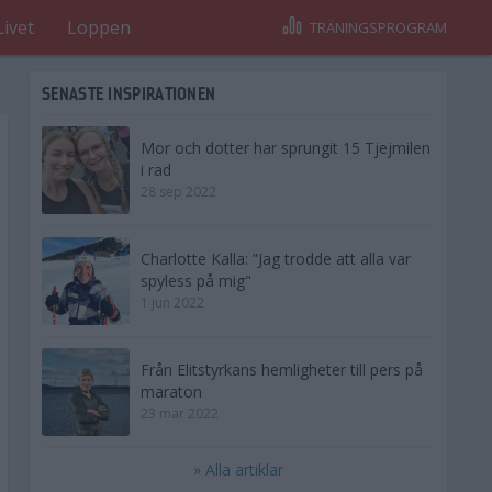
Livet
Loppen
TRÄNINGSPROGRAM
SENASTE INSPIRATIONEN
Mor och dotter har sprungit 15 Tjejmilen
i rad
28 sep 2022
Charlotte Kalla: ”Jag trodde att alla var
spyless på mig"
1 jun 2022
Från Elitstyrkans hemligheter till pers på
maraton
23 mar 2022
» Alla artiklar