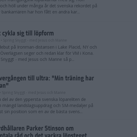
och höll under många år det svenska rekordet på
 bankarriären har hon fått en andra kar...
cykla sig till löpform
• Spring Snyggt - med Jesus och Manne
debut på Ironman-distansen i Lake Placid, NY och
 Överlägsen seger och redan klar för VM i Kona.
 Snyggt - med Jesus och Manne så p...
vergången till ultra: "Min träning har
tan"
• Spring Snyggt - med Jesus och Manne
en del av den yppersta svenska löpareliten de
en mängd landslagsuppdrag och SM-medaljer på
st sin position som en av de bästa svens...
dhållaren Parker Stinson om
ntala råd och det vackra löpsteget