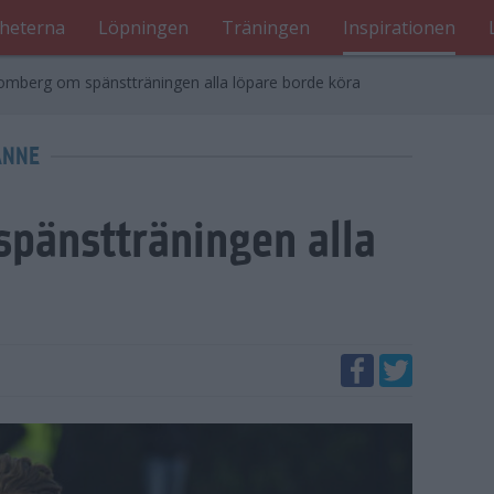
heterna
Löpningen
Träningen
Inspirationen
omberg om spänstträningen alla löpare borde köra
ANNE
pänstträningen alla