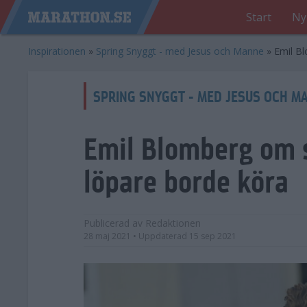
Start
Ny
Inspirationen
»
Spring Snyggt - med Jesus och Manne
»
Emil Bl
SPRING SNYGGT - MED JESUS OCH M
Emil Blomberg om s
löpare borde köra
Publicerad av
Redaktionen
28 maj 2021
• Uppdaterad
15 sep 2021