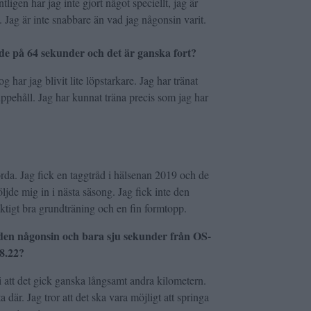
ligen har jag inte gjort något speciellt, jag är
t. Jag är inte snabbare än vad jag någonsin varit.
ade på 64 sekunder och det är ganska fort?
g har jag blivit lite löpstarkare. Jag har tränat
ppehåll. Jag har kunnat träna precis som jag har
störda. Jag fick en taggtråd i hälsenan 2019 och de
öljde mig in i nästa säsong. Jag fick inte den
riktigt bra grundträning och en fin formtopp.
iden någonsin och bara sju sekunder från OS-
 8.22?
 i att det gick ganska långsamt andra kilometern.
där. Jag tror att det ska vara möjligt att springa