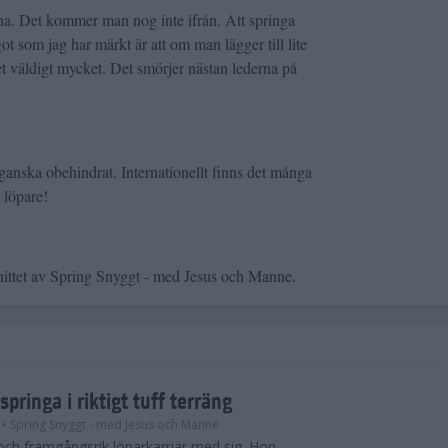
ha. Det kommer man nog inte ifrån. Att springa
ot som jag har märkt är att om man lägger till lite
et väldigt mycket. Det smörjer nästan lederna på
t ganska obehindrat. Internationellt finns det många
a löpare!
nittet av Spring Snyggt - med Jesus och Manne.
springa i riktigt tuff terräng
• Spring Snyggt - med Jesus och Manne
 och framgångsrik löparkarriär med sig. Hon