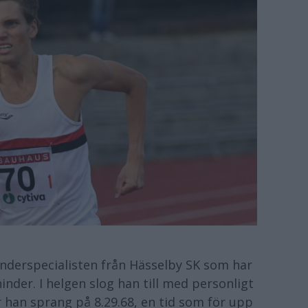
nderspecialisten från Hässelby SK som har
inder. I helgen slog han till med personligt
 han sprang på 8.29.68, en tid som för upp