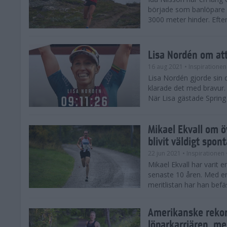
började som banlöpare 
3000 meter hinder. Efter
Lisa Nordén om att 
16 aug 2021
• Inspirationen
Lisa Nordén gjorde sin 
klarade det med bravur.
När Lisa gästade Spring
Mikael Ekvall om ö
blivit väldigt spon
22 jun 2021
• Inspirationen
Mikael Ekvall har varit 
senaste 10 åren. Med 
meritlistan har han befä
Amerikanske rekor
löparkarriären, me