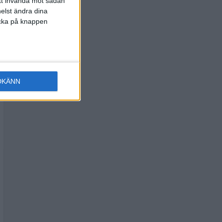
att invända mot sådan
elst ändra dina
licka på knappen
DKÄNN