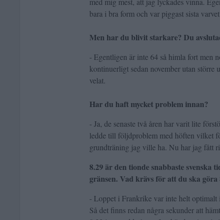
med mig mest, att jag lyckades vinna. Egent
bara i bra form och var piggast sista varve
Men har du blivit starkare? Du avslut
- Egentligen är inte 64 så himla fort men no
kontinuerligt sedan november utan större u
velat.
Har du haft mycket problem innan?
- Ja, de senaste två åren har varit lite för
ledde till följdproblem med höften vilket f
grundträning jag ville ha. Nu har jag fått 
8.29 är den tionde snabbaste svenska t
gränsen. Vad krävs för att du ska göra
- Loppet i Frankrike var inte helt optimalt
Så det finns redan några sekunder att hämta 