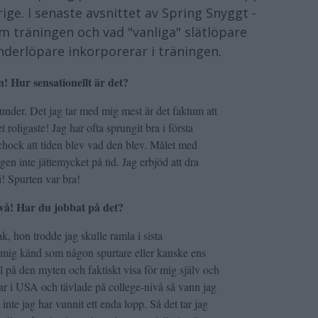
ige. I senaste avsnittet av Spring Snyggt -
 träningen och vad "vanliga" slätlöpare
nderlöpare inkorporerar i träningen.
n! Hur sensationellt är det?
under. Det jag tar med mig mest är det faktum att
 roligaste! Jag har ofta sprungit bra i första
chock att tiden blev vad den blev. Målet med
gen inte jättemycket på tid. Jag erbjöd att dra
i! Spurten var bra!
nivå! Har du jobbat på det?
, hon trodde jag skulle ramla i sista
t mig känd som någon spurtare eller kanske ens
hål på den myten och faktiskt visa för mig själv och
var i USA och tävlade på college-nivå så vann jag
inte jag har vunnit ett enda lopp. Så det tar jag