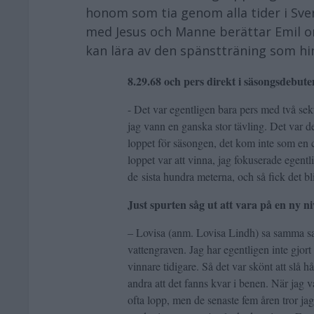
honom som tia genom alla tider i Sver
med Jesus och Manne berättar Emil om
kan lära av den spänstträning som hi
8.29.68 och pers direkt i säsongsdebute
- Det var egentligen bara pers med två sek
jag vann en ganska stor tävling. Det var det
loppet för säsongen, det kom inte som en 
loppet var att vinna, jag fokuserade egentli
de sista hundra meterna, och så fick det bl
Just spurten såg ut att vara på en ny 
– Lovisa (anm. Lovisa Lindh) sa samma sak
vattengraven. Jag har egentligen inte gjor
vinnare tidigare. Så det var skönt att slå 
andra att det fanns kvar i benen. När jag 
ofta lopp, men de senaste fem åren tror jag 