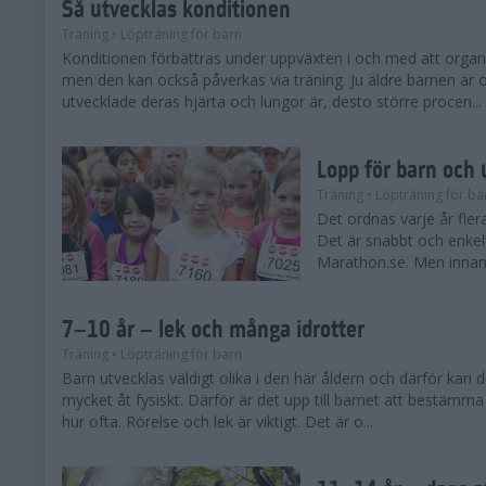
Så utvecklas konditionen
Träning
• Löpträning för barn
Konditionen förbättras under uppväxten i och med att organ
men den kan också påverkas via träning. Ju äldre barnen är 
utvecklade deras hjärta och lungor är, desto större procen...
Lopp för barn och
Träning
• Löpträning för ba
Det ordnas varje år fle
Det är snabbt och enkel
Marathon.se. Men innan du
7–10 år – lek och många idrotter
Träning
• Löpträning för barn
Barn utvecklas väldigt olika i den här åldern och därför kan de
mycket åt fysiskt. Därför är det upp till barnet att bestämm
hur ofta. Rörelse och lek är viktigt. Det är o...