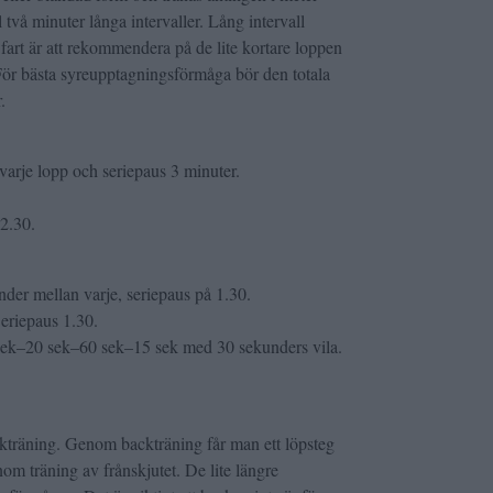
l två minuter långa intervaller. Lång intervall
fart är att rekommendera på de lite kortare loppen
ör bästa syreupptagningsförmåga bör den totala
.
varje lopp och seriepaus 3 minuter.
2.30.
der mellan varje, seriepaus på 1.30.
eriepaus 1.30.
ek–20 sek–60 sek–15 sek med 30 sekunders vila.
kträning. Genom backträning får man ett löpsteg
om träning av frånskjutet. De lite längre