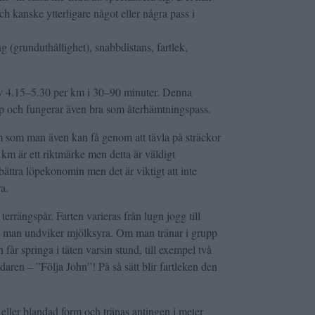
h kanske ytterligare något eller några pass i
 (grunduthållighet), snabbdistans, fartlek,
v 4.15–5.30 per km i 30–90 minuter. Denna
pp och fungerar även bra som återhämtningspass.
orm som man även kan få genom att tävla på sträckor
km är ett riktmärke men detta är väldigt
örbättra löpekonomin men det är viktigt att inte
a.
errängspår. Farten varieras från lugn jogg till
att man undviker mjölksyra. Om man tränar i grupp
får springa i täten varsin stund, till exempel två
aren – ”Följa John”! På så sätt blir fartleken den
eller blandad form och tränas antingen i meter