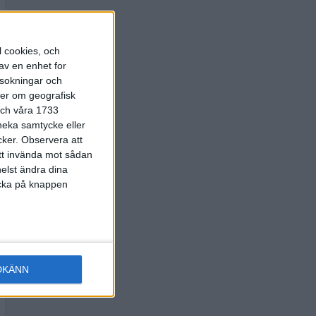
l cookies, och
av en enhet for
rsokningar och
ter om geografisk
 och våra 1733
 neka samtycke eller
cker.
Observera att
att invända mot sådan
elst ändra dina
licka på knappen
DKÄNN