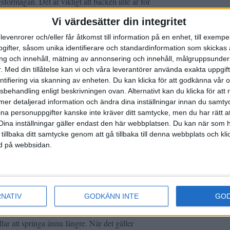
förmågan. Det är viktigt att backen inte är för
Vi värdesätter din integritet
tyrkan är trapplöpning, löpning i djup snö, i
levenrorer och/eller får åtkomst till information på en enhet, till exempe
ifter, såsom unika identifierare och standardinformation som skickas 
g och innehåll, mätning av annonsering och innehåll, målgruppsunde
.
Med din tillåtelse kan vi och våra leverantörer använda exakta uppgif
 lugn joggvila/snabb gång tillbaka.
entifiering via skanning av enheten. Du kan klicka för att godkänna vår
llbaka.
sbehandling enligt beskrivningen ovan. Alternativt kan du klicka för att
ll mer detaljerad information och ändra dina inställningar innan du samty
ina personuppgifter kanske inte kräver ditt samtycke, men du har rätt 
öra allmänstyrka i form av sit-ups och armhävningar
Dina inställningar gäller endast den här webbplatsen. Du kan när som h
löptekniken och gör att man inte sjunker ihop så
 tillbaka ditt samtycke genom att gå tillbaka till denna webbplats och k
ned på webbsidan.
åringar och när det gäller terräng- och stadslopp
dersklassen i ungdoms-SM är 15 år och de springer
RNATIV
GODKÄNN INTE
GO
na och 4 km i terräng. Bandistanserna för 16–17-
hinder och i terräng 4 km.
lar att springa ännu längre. När det gäller