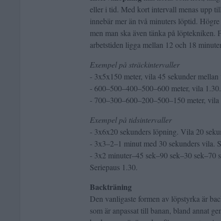
eller i tid. Med kort intervall menas upp til
innebär mer än två minuters löptid. Högre 
men man ska även tänka på löptekniken. F
arbetstiden ligga mellan 12 och 18 minuter
Exempel på sträckintervaller
- 3x5x150 meter, vila 45 sekunder mellan 
- 600–500–400–500–600 meter, vila 1.30.
- 700–300–600–200–500–150 meter, vila 
Exempel på tidsintervaller
- 3x6x20 sekunders löpning. Vila 20 sekun
- 3x3–2–1 minut med 30 sekunders vila. S
- 3x2 minuter–45 sek–90 sek–30 sek–70 s
Seriepaus 1.30.
Backträning
Den vanligaste formen av löpstyrka är bac
som är anpassat till banan, bland annat gen