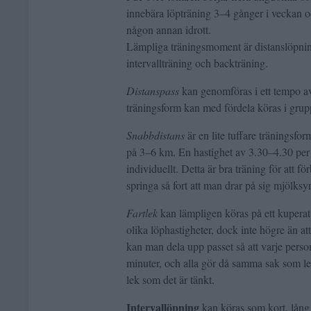
innebära löpträning 3–4 gånger i veckan oc
någon annan idrott.
Lämpliga träningsmoment är distanslöpning
intervallträning och backträning.
Distanspass
kan genomföras i ett tempo a
träningsform kan med fördela köras i gru
Snabbdistans
är en lite tuffare träningsf
på 3–6 km. En hastighet av 3.30–4.30 per 
individuellt. Detta är bra träning för att f
springa så fort att man drar på sig mjölksyr
Fartlek
kan lämpligen köras på ett kuperat t
olika löphastigheter, dock inte högre än 
kan man dela upp passet så att varje person 
minuter, och alla gör då samma sak som led
lek som det är tänkt.
Intervallöpning
kan köras som kort, lång 