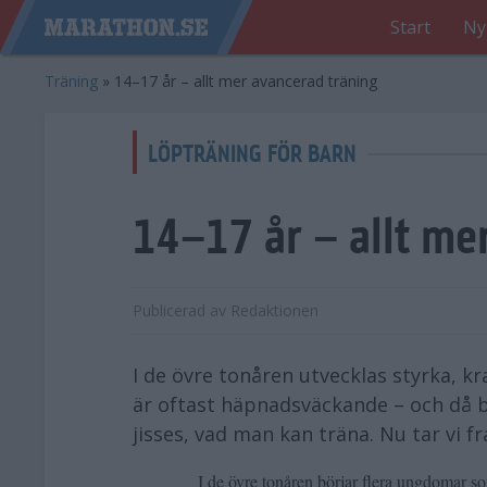
Start
Ny
Träning
»
14–17 år – allt mer avancerad träning
LÖPTRÄNING FÖR BARN
14–17 år – allt me
Publicerad av
Redaktionen
I de övre tonåren utvecklas styrka, kr
är oftast häpnadsväckande – och då bl
jisses, vad man kan träna. Nu tar vi f
I de övre tonåren börjar flera ungdomar som 