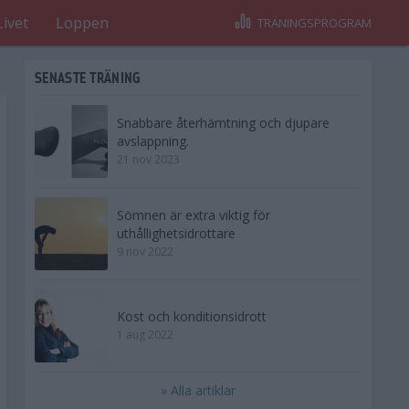
Livet
Loppen
TRÄNINGSPROGRAM
SENASTE TRÄNING
Snabbare återhämtning och djupare
avslappning.
21 nov 2023
Sömnen är extra viktig för
uthållighetsidrottare
9 nov 2022
Kost och konditionsidrott
1 aug 2022
» Alla artiklar