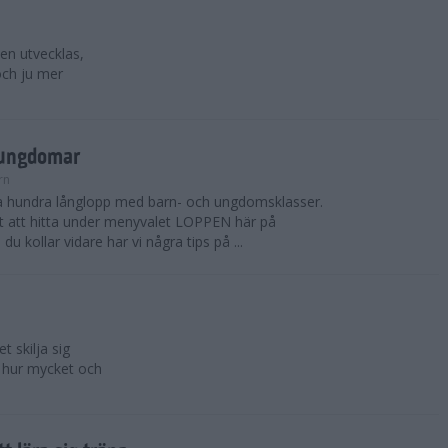
en utvecklas,
och ju mer
 ungdomar
rn
ra hundra långlopp med barn- och ungdomsklasser.
t att hitta under menyvalet LOPPEN här på
 kollar vidare har vi några tips på ...
t skilja sig
a hur mycket och