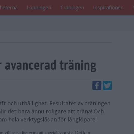
heterna
Löpningen
Träningen
Inspirationen
r avancerad träning
aft och uthållighet. Resultatet av träningen
ir det bara ännu roligare att träna! Och
ram hela verktygslådan för långlöpare!
vill satsa lite extra att specialisera sig. Det kan