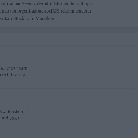
m) så har Svenska Friidrottsförbundet satt upp
lla maratonorganisationen AIMS rekommenderar
gäller i Stockholm Marathon.
se. Under barn
a och framtida
 Skaderisken är
 förebygga