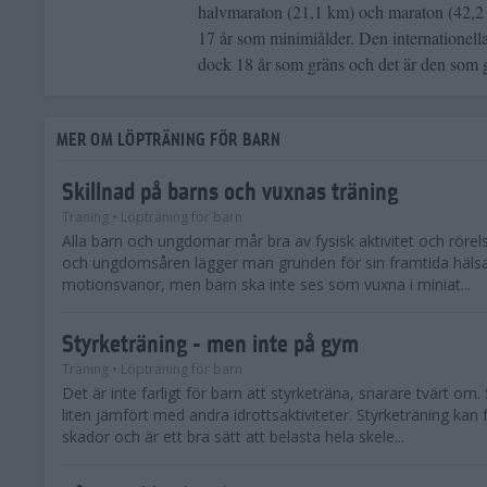
halvmaraton (21,1 km) och maraton (42,2 k
17 år som minimiålder. Den internatione
dock 18 år som gräns och det är den som 
MER OM LÖPTRÄNING FÖR BARN
Skillnad på barns och vuxnas träning
Träning
• Löpträning för barn
Alla barn och ungdomar mår bra av fysisk aktivitet och rörel
och ungdomsåren lägger man grunden för sin framtida häls
motionsvanor, men barn ska inte ses som vuxna i miniat...
Styrketräning - men inte på gym
Träning
• Löpträning för barn
Det är inte farligt för barn att styrketräna, snarare tvärt om.
liten jämfört med andra idrottsaktiviteter. Styrketräning kan
skador och är ett bra sätt att belasta hela skele...