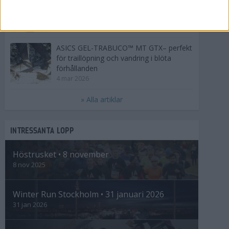
Så följer du adidas Stockholm Marathon
28 maj 2026
ASICS GEL-TRABUCO™ MT GTX– perfekt
för traillöpning och vandring i blöta
förhållanden
4 mar 2026
» Alla artiklar
INTRESSANTA LOPP
Höstrusket • 8 november
8 nov 2025
Winter Run Stockholm • 31 januari 2026
31 jan 2026