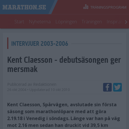
TRÄNINGSPROGRAM
Start
Nyheterna
Löpningen
Träningen
Inspiratio
INTERVJUER 2003-2006
Kent Claesson - debutsäsongen ger
mersmak
Publicerad av
Redaktionen
26 okt 2004
• Uppdaterad
10 okt 2010
Kent Claesson, Spårvägen, avslutade sin första
säsong som marathonlöpare med att göra
2.19.18 i Venedig i söndags. Länge var han på väg
mot 2.16 men sedan han druckit vid 39,5 km