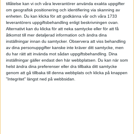
bero på att jag inte vilade tillräckligt efter Sevilla.
tillåtelse kan vi och våra leverantörer använda exakta uppgifter
Och han har tagit konsekvenserna av det. Kent vilar en hel
om geografisk positionering och identifiering via skanning av
enheten. Du kan klicka för att godkänna vår och våra 1733
vecka efter Venedig. Träningsmässigt har han inte ändrat sitt
leverantörers uppgiftsbehandling enligt beskrivningen ovan.
upplägg särskilt mycket jämfört med tidigare.
Alternativt kan du klicka för att neka samtycke eller för att få
- Jag kör fler långpass nu. Det blir nog också fler långpass med
åtkomst till mer detaljerad information och ändra dina
fart i för att jag ska orka stå emot de sista kilometrarna.
inställningar innan du samtycker.
Observera att viss behandling
Anledningen har inte varit problemet utan det är benen.
av dina personuppgifter kanske inte kräver ditt samtycke, men
Kent tränar då och då med Erik Sjöqvist eller Patrik Tjärdahl
du har rätt att invända mot sådan uppgiftsbehandling. Dina
från Enhörna och då är det kvalitet som gäller.
inställningar gäller endast den här webbplatsen. Du kan när som
helst ändra dina preferenser eller dra tillbaka ditt samtycke
- Typ 10x3 minuter eller 4x10 minuter, förtydligar han.
genom att gå tillbaka till denna webbplats och klicka på knappen
Hur är det att tävla på asfalt jämfört med bana?
"Integritet" längst ned på webbsidan.
- Bana är mentalt tungt med alla varven. Det är också brutalt
om du inte är i riktigt bra form. Marathon passar mig bättre just
nu. Jag gillar att komma till nya ställen, nya förutsättningar och
att inte veta vad som kommer bakom nästa hörn.
- I framtiden blir det mindre banlöpning för nu är det marathon
som jag siktar på.
Den preliminära planeringen för 2005 är klar.
- Ett tidigt lopp, kanske London, där jag kan göra en bra tid