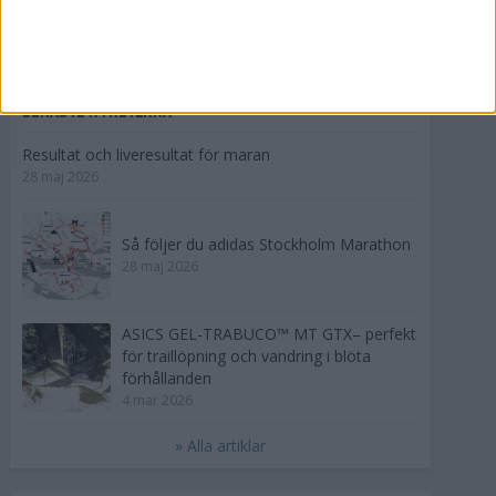
Clas Björling - en riktig järnman!
20 apr 2004
• Intervjuer 2003-2006
SENASTE NYHETERNA
Resultat och liveresultat för maran
28 maj 2026
Så följer du adidas Stockholm Marathon
28 maj 2026
ASICS GEL-TRABUCO™ MT GTX– perfekt
för traillöpning och vandring i blöta
förhållanden
4 mar 2026
» Alla artiklar