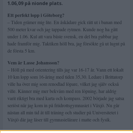
1.06,09 på nionde plats.
Ett perfekt lopp i Göteborg?
– Tiden grämer mig lite. En åskådare gick rätt ut i banan med
500 meter kvar och jag tappade rytmen. Kunde nog ha gått
under 1.06. Kul att vara bäste svensk, en del bra gubbar jag
hade framför mig. Taktiken höll bra, jag försökte gå ut lugnt på
de första 5 km.
Vem är Lasse Johansson?
– Höll på med orientering tills jag var 16-17 år. Vann ett lokalt
10 km lopp som 16-åring med tiden 35,30. Ledare i Brittatorp
ville ha över mig som renodlad löpare, vilket jag själv också
ville. Känner mig mer bekväm med ren löpning, har aldrig
varit riktigt bra med karta och kompass. 2002 började jag satsa
seriöst när jag kom in på friidrottsgymnasiet i Växjö. Nu går
nästan all min tid åt till träning och studier på Universitetet i
Växjö där jag läser till gymnasielärare i matte och fysik.
Vilka sträckor springer du helst?