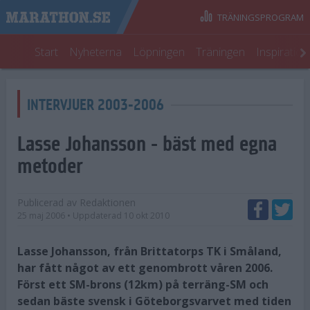
TRÄNINGSPROGRAM
Start
Nyheterna
Löpningen
Träningen
Inspiratio
INTERVJUER 2003-2006
Lasse Johansson - bäst med egna
metoder
Publicerad av
Redaktionen
25 maj 2006
• Uppdaterad
10 okt 2010
Lasse Johansson, från Brittatorps TK i Småland,
har fått något av ett genombrott våren 2006.
Först ett SM-brons (12km) på terräng-SM och
sedan bäste svensk i Göteborgsvarvet med tiden