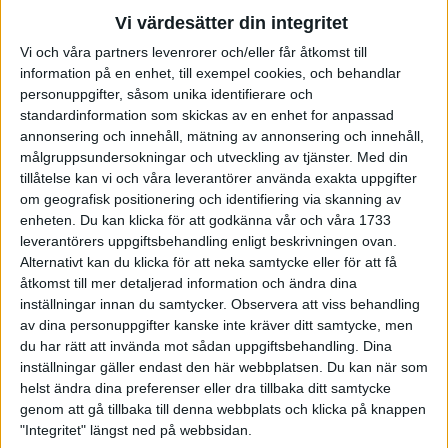
– Från 10 km till halvmaraton.
Vi värdesätter din integritet
Vi och våra partners levenrorer och/eller får åtkomst till
Ingen banlöpning?
information på en enhet, till exempel cookies, och behandlar
– Jo, har som målsättning att klara en tid runt 29.45 på 10 000
personuppgifter, såsom unika identifierare och
meter och komma med till Finnkampen. Visst har jag sneglat åt
standardinformation som skickas av en enhet for anpassad
EM. Men kvaltiden 28.50 är ruskigt bra.
annonsering och innehåll, mätning av annonsering och innehåll,
målgruppsundersokningar och utveckling av tjänster.
Med din
Vad har du som personligt rekord på 10 000 meter?
tillåtelse kan vi och våra leverantörer använda exakta uppgifter
– Det är dåligt. 30.42. Så det finns lite tid att plocka.
om geografisk positionering och identifiering via skanning av
enheten. Du kan klicka för att godkänna vår och våra 1733
Om man gör 1.06,09 på ett halvmaraton blir du inte sugen
leverantörers uppgiftsbehandling enligt beskrivningen ovan.
på ett maraton?
Alternativt kan du klicka för att neka samtycke eller för att få
– Halvsugen just nu. I min planering har jag prickat för att
åtkomst till mer detaljerad information och ändra dina
inställningar innan du samtycker.
Observera att viss behandling
springa mitt första maraton i Sevilla i februari 2007. Det ligger
av dina personuppgifter kanske inte kräver ditt samtycke, men
rätt i tiden. Tror att maraton kan passa mig.
du har rätt att invända mot sådan uppgiftsbehandling. Dina
inställningar gäller endast den här webbplatsen. Du kan när som
Hur mycket tränar du?
helst ändra dina preferenser eller dra tillbaka ditt samtycke
– Vintern: 18-19 mil. Sommaren: 14-15 mil.
genom att gå tillbaka till denna webbplats och klicka på knappen
"Integritet" längst ned på webbsidan.
Vem har du som tränare?