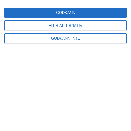
Janne Ottosson – maratonlöparen
23 feb 2006
• Intervjuer 2003-2006
GODKÄNN
Långpass nyckeln till Johannas
FLER ALTERNATIV
brons i terräng-EM
9 jan 2006
• Intervjuer 2003-2006
GODKÄNN INTE
Ståhl fyller 60 och siktar på
världsrekord
19 dec 2005
• Intervjuer 2003-2006
Alfred på väg mot nya mål
20 okt 2005
• Intervjuer 2003-2006
Så motiverar du dig till att
motionera
29 sep 2005
• Intervjuer 2003-2006
Så ska Runar Höiom ta sig till EM-