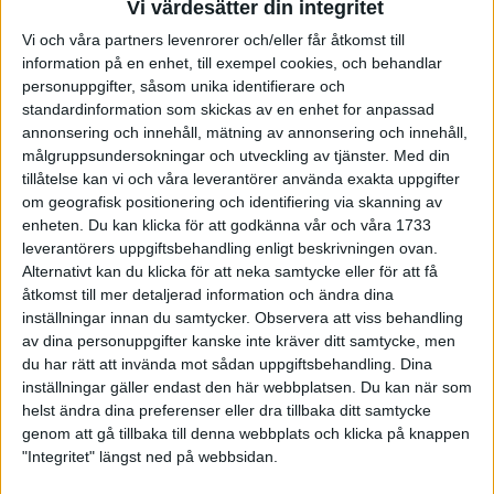
Vi värdesätter din integritet
Att James, som den senaste tiden gjort sig känd som
Vi och våra partners levenrorer och/eller får åtkomst till
expertkommentator på Eurosport, kliver in på position 3 i Pejas
information på en enhet, till exempel cookies, och behandlar
nya lag är kanske ingen större skräll.
personuppgifter, såsom unika identifierare och
standardinformation som skickas av en enhet for anpassad
Dryburgh är rutinerad, meriterad och klubblös - en perfekt
annonsering och innehåll, mätning av annonsering och innehåll,
kombination för att hålla måttet i Pejas toppambitiösa satsning.
målgruppsundersokningar och utveckling av tjänster.
Med din
tillåtelse kan vi och våra leverantörer använda exakta uppgifter
Skrällarna kommer istället på positionerna 1 och 2:
om geografisk positionering och identifiering via skanning av
enheten. Du kan klicka för att godkänna vår och våra 1733
- Vi har inte stirrat oss blinda på namnen, det handlar om att
leverantörers uppgiftsbehandling enligt beskrivningen ovan.
hitta spelartyper som har rätt kvaliteter. Vi fastnade för Viktor
Alternativt kan du klicka för att neka samtycke eller för att få
Kjäll och Anders Eriksson från Karlstad.
åtkomst till mer detaljerad information och ändra dina
inställningar innan du samtycker.
Observera att viss behandling
Viktor, 21, och Anders, 23, är inte bara yngre och mindre
av dina personuppgifter kanske inte kräver ditt samtycke, men
namn-kunniga än sina nya lagkamrater, de tvingades dessutom
du har rätt att invända mot sådan uppgiftsbehandling. Dina
inställningar gäller endast den här webbplatsen. Du kan när som
splittra ett av landets mest lovande kvartetter för att kunna
helst ändra dina preferenser eller dra tillbaka ditt samtycke
hoppa på Pejas satsning.
genom att gå tillbaka till denna webbplats och klicka på knappen
"Integritet" längst ned på webbsidan.
- Visst är det så, Anders lag var väldigt lovande och många
hade nog hoppas ganska mycket på dem i framtiden.