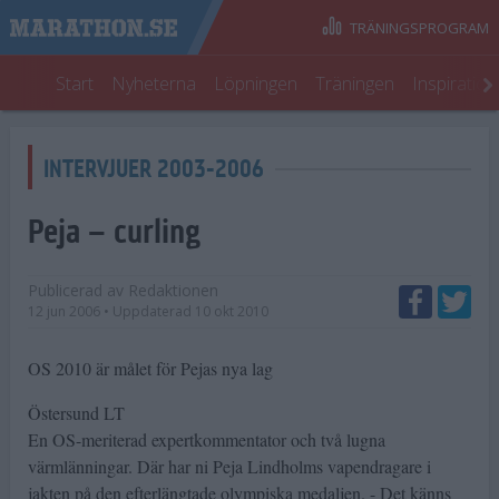
TRÄNINGSPROGRAM
Start
Nyheterna
Löpningen
Träningen
Inspiratio
INTERVJUER 2003-2006
Peja – curling
Publicerad av
Redaktionen
12 jun 2006
• Uppdaterad
10 okt 2010
OS 2010 är målet för Pejas nya lag
Östersund LT
En OS-meriterad expertkommentator och två lugna
värmlänningar. Där har ni Peja Lindholms vapendragare i
jakten på den efterlängtade olympiska medaljen. - Det känns