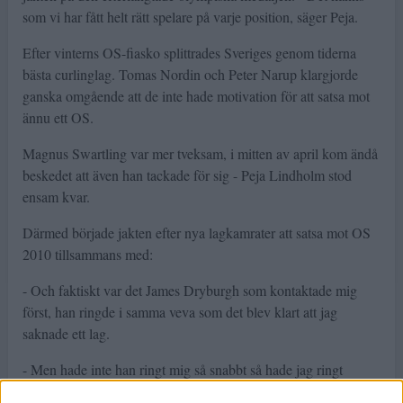
som vi har fått helt rätt spelare på varje position, säger Peja.
Efter vinterns OS-fiasko splittrades Sveriges genom tiderna
bästa curlinglag. Tomas Nordin och Peter Narup klargjorde
ganska omgående att de inte hade motivation för att satsa mot
ännu ett OS.
Magnus Swartling var mer tveksam, i mitten av april kom ändå
beskedet att även han tackade för sig - Peja Lindholm stod
ensam kvar.
Därmed började jakten efter nya lagkamrater att satsa mot OS
2010 tillsammans med:
- Och faktiskt var det James Dryburgh som kontaktade mig
först, han ringde i samma veva som det blev klart att jag
saknade ett lag.
- Men hade inte han ringt mig så snabbt så hade jag ringt
honom.