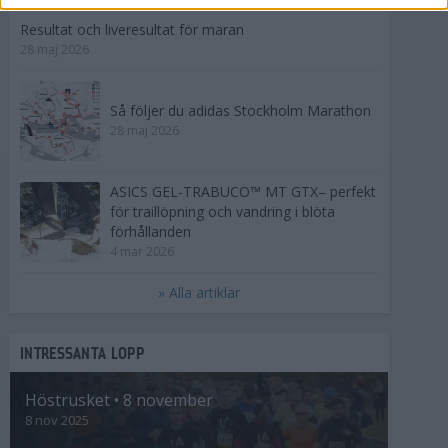
Resultat och liveresultat för maran
28 maj 2026
Så följer du adidas Stockholm Marathon
28 maj 2026
ASICS GEL-TRABUCO™ MT GTX– perfekt
för traillöpning och vandring i blöta
förhållanden
4 mar 2026
» Alla artiklar
INTRESSANTA LOPP
Höstrusket • 8 november
8 nov 2025