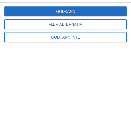
Livet efter EM – Kristoffer blickar
GODKÄNN
framåt med poweryoga
10 okt 2006
• Intervjuer 2003-2006
FLER ALTERNATIV
Barbro Paraniak
GODKÄNN INTE
8 aug 2006
• Intervjuer 2003-2006
Peja – curling
12 jun 2006
• Intervjuer 2003-2006
Lasse Johansson - bäst med egna
metoder
25 maj 2006
• Intervjuer 2003-2006
Yannick slår ett slag för
spänstträning
17 maj 2006
• Intervjuer 2003-2006