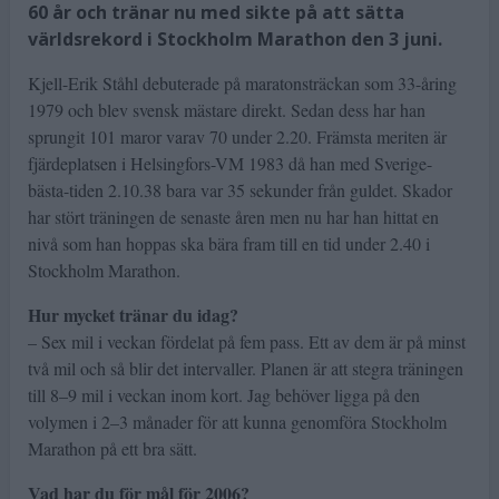
60 år och tränar nu med sikte på att sätta
världsrekord i Stockholm Marathon den 3 juni.
Kjell-Erik Ståhl debuterade på maratonsträckan som 33-åring
1979 och blev svensk mästare direkt. Sedan dess har han
sprungit 101 maror varav 70 under 2.20. Främsta meriten är
fjärdeplatsen i Helsingfors-VM 1983 då han med Sverige-
bästa-tiden 2.10.38 bara var 35 sekunder från guldet. Skador
har stört träningen de senaste åren men nu har han hittat en
nivå som han hoppas ska bära fram till en tid under 2.40 i
Stockholm Marathon.
Hur mycket tränar du idag?
– Sex mil i veckan fördelat på fem pass. Ett av dem är på minst
två mil och så blir det intervaller. Planen är att stegra träningen
till 8–9 mil i veckan inom kort. Jag behöver ligga på den
volymen i 2–3 månader för att kunna genomföra Stockholm
Marathon på ett bra sätt.
Vad har du för mål för 2006?