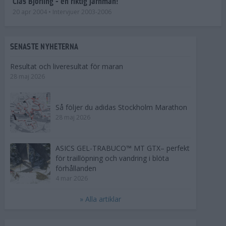
Clas Björling - en riktig järnman!
20 apr 2004
• Intervjuer 2003-2006
SENASTE NYHETERNA
Resultat och liveresultat för maran
28 maj 2026
Så följer du adidas Stockholm Marathon
28 maj 2026
ASICS GEL-TRABUCO™ MT GTX– perfekt
för traillöpning och vandring i blöta
förhållanden
4 mar 2026
» Alla artiklar