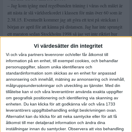
– Jag kom igång med regelbunden träning i våras och målet är
att nästa år slå världsrekordet i klassen för män över 60 som är
2.38.15. Eventuellt kommer jag att göra ett test på sträckan i
början av april för att känna på distansen. Jag har inte sprungit
ett maraton sedan Stockholm 1998 så jag vet inte riktigt hur
kroppen reagerar.
Vi värdesätter din integritet
Hur är det att träna som 59-åring kontra som 37-åring?
Vi och våra partners levenrorer och/eller får åtkomst till
– Den stora skillnaden är att återhämtningen tar så mycket
information på en enhet, till exempel cookies, och behandlar
längre tid. På 80-talet kunde jag köra hårda pass flera dagar i
personuppgifter, såsom unika identifierare och
standardinformation som skickas av en enhet for anpassad
rad utan att bli sliten. Idag går allt trögare. Det tar tre gånger så
annonsering och innehåll, mätning av annonsering och innehåll,
lång tid att återhämta sig. Det var efter att jag fyllt 45 som jag
målgruppsundersokningar och utveckling av tjänster.
Med din
märkte att jag behövde längre vila mellan passen.
tillåtelse kan vi och våra leverantörer använda exakta uppgifter
om geografisk positionering och identifiering via skanning av
Vilka fler förändringar märker du?
enheten. Du kan klicka för att godkänna vår och våra 1733
– Man tappar snabbheten. 1991–92 hade jag ett
leverantörers uppgiftsbehandling enligt beskrivningen ovan.
träningsuppehåll på grund av skada. Snabbheten jag tappade
Alternativt kan du klicka för att neka samtycke eller för att få
då gick aldrig att träna upp igen. Elasticiteten i musklerna
åtkomst till mer detaljerad information och ändra dina
försvinner. Läkningsförmågan går också mycket långsammare.
inställningar innan du samtycker.
Observera att viss behandling