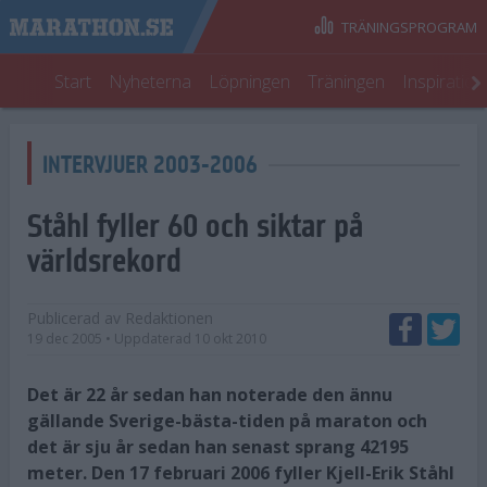
TRÄNINGSPROGRAM
Start
Nyheterna
Löpningen
Träningen
Inspiratio
INTERVJUER 2003-2006
Ståhl fyller 60 och siktar på
världsrekord
Publicerad av
Redaktionen
19 dec 2005
• Uppdaterad
10 okt 2010
Det är 22 år sedan han noterade den ännu
gällande Sverige-bästa-tiden på maraton och
det är sju år sedan han senast sprang 42195
meter. Den 17 februari 2006 fyller Kjell-Erik Ståhl